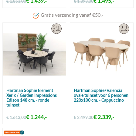
€ 1.439,-
€ 1.495,-
€ 1.853,00
€ 1.893,00
Meer dan 80 jaar ervaring
Hartman Sophie Element
Hartman Sophie/Valencia
Xerix / Garden Impressions
ovale tuinset voor 6 personen
Edison 148 cm. - ronde
220x100 cm. - Cappuccino
tuinset
€ 1.244,-
€ 2.339,-
€ 1.613,00
€ 2.499,00