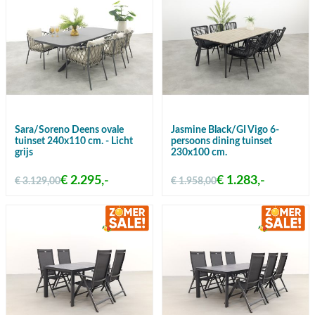
Sara/Soreno Deens ovale
Jasmine Black/GI Vigo 6-
tuinset 240x110 cm. - Licht
persoons dining tuinset
grijs
230x100 cm.
€ 2.295,-
€ 1.283,-
€ 3.129,00
€ 1.958,00