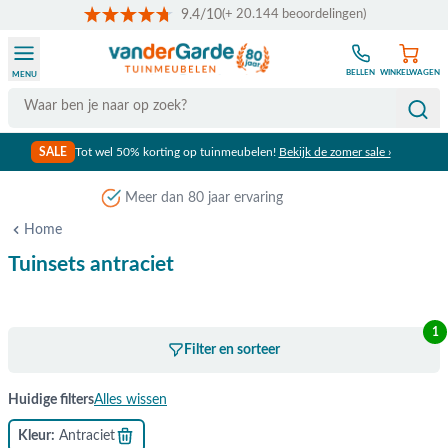
9.4/10
(+ 20.144 beoordelingen)
Ga naar de inhoud
BELLEN
WINKELWAGEN
MENU
Search
SALE
Tot wel 50% korting op tuinmeubelen!
Bekijk de zomer sale ›
Meer dan 80 jaar ervaring
Home
Tuinsets antraciet
1
Filter en sorteer
Huidige filters
Alles wissen
Kleur
Antraciet