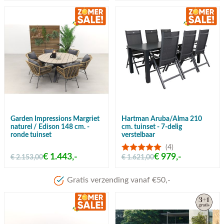
Garden Impressions Margriet
Hartman Aruba/Alma 210
naturel / Edison 148 cm. -
cm. tuinset - 7-delig
ronde tuinset
verstelbaar
(4)
€ 1.443,-
€ 979,-
€ 2.153,00
€ 1.621,00
Meer dan 80 jaar ervaring