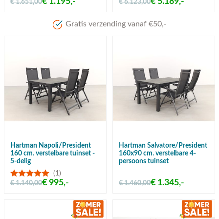
€ 1.195,-
€ 5.189,-
€ 1.651,00
€ 6.123,00
Meer dan 80 jaar ervaring
Hartman Napoli/President
Hartman Salvatore/President
160 cm. verstelbare tuinset -
160x90 cm. verstelbare 4-
5-delig
persoons tuinset
(1)
€ 995,-
€ 1.345,-
€ 1.140,00
€ 1.460,00