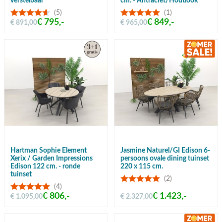
verstelbaar
cm. - Antraciet/Houtlook
(5)
(1)
€ 795,-
€ 849,-
€ 891,00
€ 965,00
Hartman Sophie Element
Jasmine Naturel/GI Edison 6-
Xerix / Garden Impressions
persoons ovale dining tuinset
Edison 122 cm. - ronde
220 x 115 cm.
tuinset
(2)
(4)
€ 806,-
€ 1.423,-
€ 1.095,00
€ 2.327,00