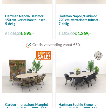
Hartman Napoli/Baltimor
Hartman Napoli/Baltimor
150 cm. verstelbare tuinset -
220 cm. verstelbare tuinset -
5-delig
7-delig
€ 895,-
€ 1.269,-
€ 1.056,00
€ 1.536,00
Meer dan 80 jaar ervaring
Garden Impressions Margriet
Hartman Sophie Element -