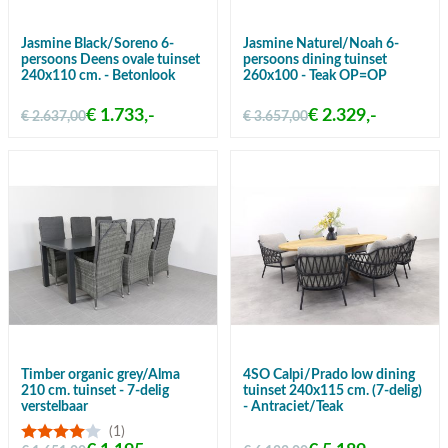
Jasmine Black/Soreno 6-
Jasmine Naturel/Noah 6-
persoons Deens ovale tuinset
persoons dining tuinset
240x110 cm. - Betonlook
260x100 - Teak OP=OP
€ 1.733,-
€ 2.329,-
€ 2.637,00
€ 3.657,00
Timber organic grey/Alma
4SO Calpi/Prado low dining
210 cm. tuinset - 7-delig
tuinset 240x115 cm. (7-delig)
verstelbaar
- Antraciet/Teak
(1)