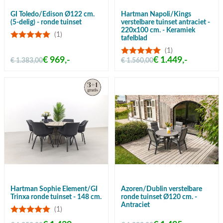
GI Toledo/Edison Ø122 cm.
Hartman Napoli/Kings
(5-delig) - ronde tuinset
verstelbare tuinset antraciet -
220x100 cm. - Keramiek
(1)
tafelblad
(1)
€ 969,-
€ 1.449,-
€ 1.383,00
€ 1.560,00
Hartman Sophie Element/GI
Azoren/Dublin verstelbare
Trinxa ronde tuinset - 148 cm.
ronde tuinset Ø120 cm. -
Antraciet
(1)