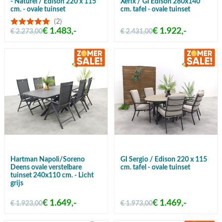
- Naturel / Edison 220 x 115
Xerix / GI Edison 280x140
cm. - ovale tuinset
cm. tafel - ovale tuinset
(2)
€ 1.483,-
€ 1.922,-
€ 2.273,00
€ 2.431,00
Hartman Napoli/Soreno
GI Sergio / Edison 220 x 115
Deens ovale verstelbare
cm. tafel - ovale tuinset
tuinset 240x110 cm. - Licht
grijs
€ 1.649,-
€ 1.469,-
€ 1.923,00
€ 1.973,00