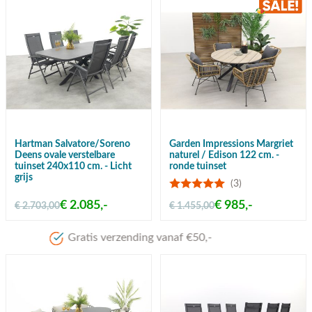
Hartman Salvatore/Soreno
Garden Impressions Margriet
Deens ovale verstelbare
naturel / Edison 122 cm. -
tuinset 240x110 cm. - Licht
ronde tuinset
grijs
(3)
€ 2.085,-
€ 985,-
€ 2.703,00
€ 1.455,00
Meer dan 80 jaar ervaring