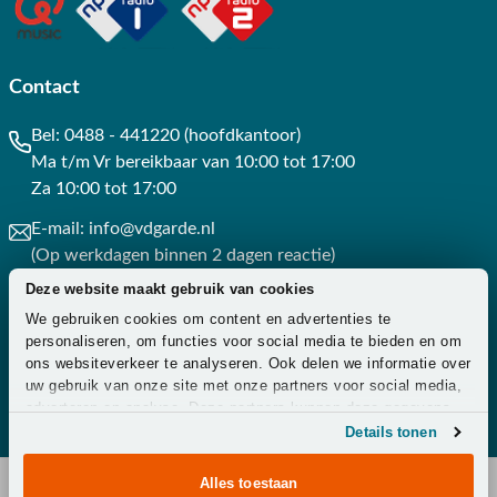
Contact
Bel:
0488 - 441220 (hoofdkantoor)
Ma t/m Vr bereikbaar van 10:00 tot 17:00
Za 10:00 tot 17:00
E-mail:
info@vdgarde.nl
(Op werkdagen binnen 2 dagen reactie)
Deze website maakt gebruik van cookies
Whatsapp:
0488441220
We gebruiken cookies om content en advertenties te
(Op werkdagen binnen 3 uur reactie)
personaliseren, om functies voor social media te bieden en om
ons websiteverkeer te analyseren. Ook delen we informatie over
Contact
uw gebruik van onze site met onze partners voor social media,
adverteren en analyse. Deze partners kunnen deze gegevens
combineren met andere informatie die u aan ze heeft verstrekt
Details tonen
of die ze hebben verzameld op basis van uw gebruik van hun
services.
Alles toestaan