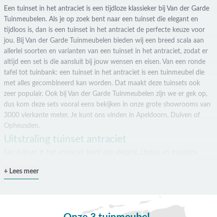
Een tuinset in het antraciet is een tijdloze klassieker bij Van der Garde
Tuinmeubelen. Als je op zoek bent naar een tuinset die elegant en
tijdloos is, dan is een tuinset in het antraciet de perfecte keuze voor
jou. Bij Van der Garde Tuinmeubelen bieden wij een breed scala aan
allerlei soorten en varianten van een tuinset in het antraciet, zodat er
altijd een set is die aansluit bij jouw wensen en eisen. Van een ronde
tafel tot tuinbank: een tuinset in het antraciet is een tuinmeubel die
met alles gecombineerd kan worden. Dat maakt deze tuinsets ook
zeer populair. Ook bij Van der Garde Tuinmeubelen zijn we er gek op,
dus kom deze sets vooral eens bekijken in onze grote showrooms van
3000 vierkante meter. Je kunt ons vinden in Apeldoorn, Duiven of
Opheusden.
Uitstraling tuinset antraciet
Een tuinset in het antraciet biedt een elegant, chique en moderne
uitstraling. Deze kleur is vaak gekozen voor een strak en
Lees meer
minimalistisch tuinontwerp, maar kan ook gecombineerd worden met
andere kleuren en stijlen. De antraciete kleur geeft een rustige en
neutrale uitstraling, waardoor het eenvoudig te combineren is met
andere elementen in de tuin. Het is ook een mooie kleur voor een
groot terras of een grote tuin. Hierdoor creëer je een strakke en