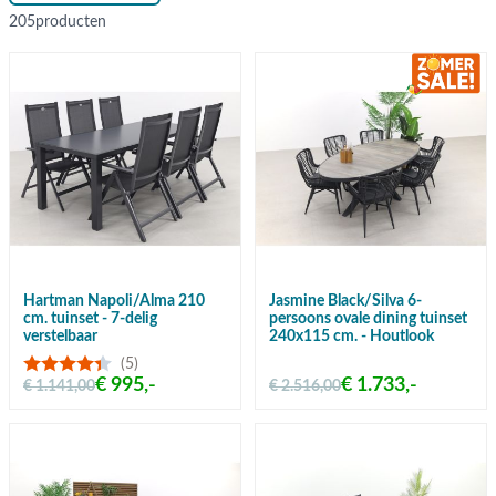
205
producten
Hartman Napoli/Alma 210
Jasmine Black/Silva 6-
cm. tuinset - 7-delig
persoons ovale dining tuinset
verstelbaar
240x115 cm. - Houtlook
(5)
€ 995,-
€ 1.733,-
€ 1.141,00
€ 2.516,00