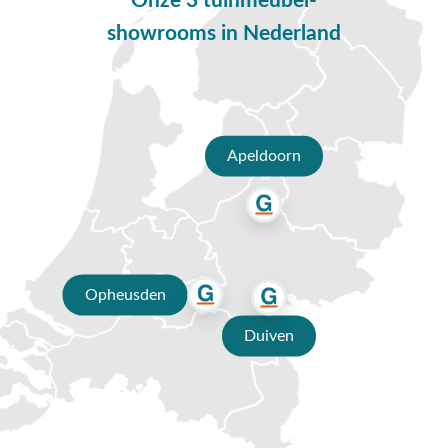
Onze 3 tuinmeubel-
moderne sfeer. Er zijn bij Van der Garde Tuinmeubelen veel
showrooms in Nederland
verschillende maten van de tuinset in het antraciet. Van een kleine set
voor een klein terras tot een grote set voor een grote tuin. Zo kun je
altijd een set vinden die past bij de grootte van jouw tuin en het
aantal personen waarmee je wilt dineren of loungen.
Ronde of vierkante antraciete tuinset
Apeldoorn
De keuze tussen een ronde of vierkante antraciete tuinset hangt af
van persoonlijke voorkeur, de grootte en lay-out van jouw tuin.
Hieronder een aantal dingen om over na te denken bij de keuze:
Een ronde tuinset in het antraciet heeft een meer informele
uitstraling en dit kan een gezellige en ontspannen sfeer creëren in
Opheusden
jouw tuin. Ronde tafels zijn ook geschikt voor kleinere tuinen en
patios, omdat ze minder ruimte innemen dan vierkante tafels
Duiven
De lay-out van jouw tuin is ook een belangrijke factor om over na
te denken. Een ronde tafel past meestal beter in een ronde of ovale
tuin, terwijl een vierkante tafel meer geschikt is voor een
rechthoekige of vierkante tuin. Uiteraard zijn hier uitzonderingen
op, want in een grote vierkante tuin kan ook heel goed een ronde