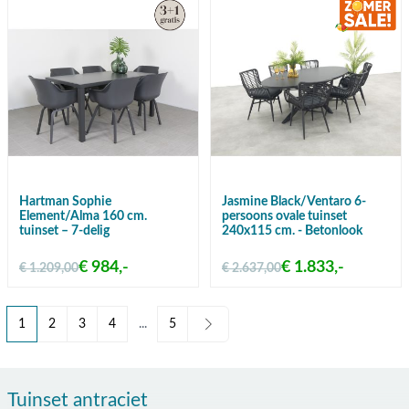
Hartman Sophie
Jasmine Black/Ventaro 6-
Element/Alma 160 cm.
persoons ovale tuinset
tuinset – 7-delig
240x115 cm. - Betonlook
€ 984,-
€ 1.833,-
€ 1.209,00
€ 2.637,00
1
2
3
4
...
5
U lees momenteel pagina
Pagina
Pagina
Pagina
Pagina
Tuinset antraciet