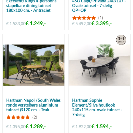
Excellent/Kings 4-persoons
4SO Calpi/Privada 240x107 -
stapelbare dining tuinset
Ovale tuinset - 7-delig
180x100 cm. - Antraciet
OP=OP
(1)
€ 1.249,-
€ 3.395,-
€ 1.533,00
€ 5.492,00
Hartman Napoli/South Wales
Hartman Sophie
ronde verstelbare aluminium
Element/Silva houtlook
tuinset Ø120 cm. - Teak
240x115 cm. ovale tuinset -
7-delig
(2)
€ 1.289,-
€ 1.594,-
€ 1.395,00
€ 1.922,00