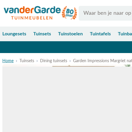
Ga naar de inhoud
Search
Loungesets
Tuinsets
Tuinstoelen
Tuintafels
Tuinb
Home
Tuinsets
Dining tuinsets
Garden Impressions Margriet nat