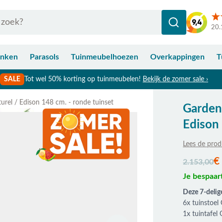
20.
anken
Parasols
Tuinmeubelhoezen
Overkappingen
T
SALE
Tot wel 50% korting op tuinmeubelen!
Bekijk de zomer sale ›
urel / Edison 148 cm. - ronde tuinset
Garden 
Edison 
Lees de prod
De prijs is a
€
2.153,00
Je bespaar
Deze 7-delig
6x tuinstoel
1x tuintafel