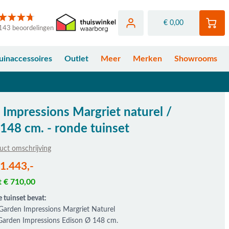
€ 0,00
143 beoordelingen
uinaccessoires
Outlet
Meer
Merken
Showrooms
Impressions Margriet naturel /
148 cm. - ronde tuinset
uct omschrijving
fhankelijk van de gekozen opties
 1.443,-
t € 710,00
e tuinset bevat:
 Garden Impressions Margriet Naturel
 Garden Impressions Edison Ø 148 cm.