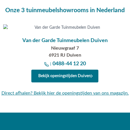
derhoudsadvies.
Onze 3 tuinmeubelshowrooms in Nederland
Van der Garde Tuinmeubelen Duiven
.
Nieuwgraaf 7
6921 RJ Duiven
: 0488-44 12 20
ns met Margriet tuinstoelen
-mail naar
info@vdgarde.nl
of
Bekijk openingstijden Duiven
teraard ben je ook van harte
peldoorn. Onze specialisten
Direct afhalen? Bekijk hier de openingstijden van ons magazijn.
taat klaar!
n?