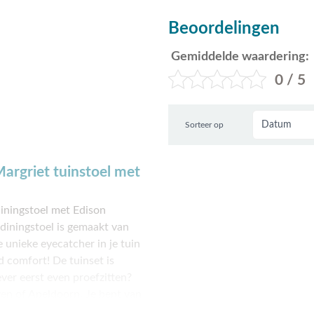
Beoordelingen
Gemiddelde waardering:
0 / 5
Sorteer op
argriet tuinstoel met
iningstoel met Edison
 diningstoel is gemaakt van
e unieke eyecatcher in je tuin
d comfort! De tuinset is
ever eerst even proefzitten?
n of Apeldoorn. Je bent van