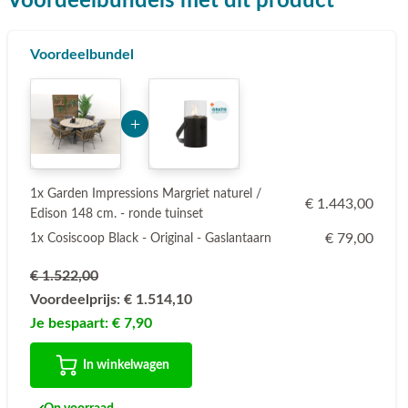
Voordeelbundels met dit product
Voordeelbundel
Add Product MjI0NA== 6a7472b98b5b1
1x Garden Impressions Margriet naturel /
€ 1.443,00
Edison 148 cm. - ronde tuinset
€ 79,00
1x Cosiscoop Black - Original - Gaslantaarn
€ 1.522,00
Voordeelprijs:
€ 1.514,10
Je bespaart:
€ 7,90
In winkelwagen