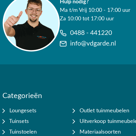
Hulp nodig?
✔ 9.4/10 uit 19.500+ klantbeoordeling
Ma t/m Vrij 10:00 - 17:00 uur
Za 10:00 tot 17:00 uur
✔ Gratis verzending vanaf €50,-
0488 - 441220
✔ Goede service
info@vdgarde.nl
Categorieën
Loungesets
Outlet tuinmeubelen
Tuinsets
Uitverkoop tuinmeubel
Tuinstoelen
Materiaalsoorten