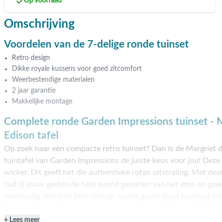
Op voorraad
Omschrijving
Voordelen van de 7-delige ronde tuinset
Retro design
Dikke royale kussens voor goed zitcomfort
Weerbestendige materialen
2 jaar garantie
Makkelijke montage
Complete ronde Garden Impressions tuinset - M
Edison tafel
Op zoek naar een compacte retro tuinset? Dan is de Margriet d
tuintafel van Garden Impressions de juiste keus voor jou! Deze
wicker. Dit geeft het die authentieke rotan uitstraling. Met dez
laat jij jouw gasten de hele avond genieten van het eten en goe
eenvoudig online te bestellen en wordt gratis thuis bezorgd. Li
Breng dan een bezoek aan onze showroom in Opheusden, Duive
harte welkom!
Lees meer