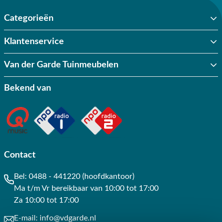
staan zonder dat de kwaliteit achteruitgaat.
All weather kussens:
De kussens zijn gemaakt van hoogwaardige
Categorieën
Olefin stof, die kleurvast, uv-bestendig en waterafstotend is. Een
onverwachte regenbui is geen probleem. Wel is het advies om de
Klantenservice
kussens op te bergen wanneer je deze niet meer gebruikt voor een
langere levensduur.
Van der Garde Tuinmeubelen
Lange garantie:
Op 4 Seasons Outdoor loungesets geldt een
garantie van 3, 5 en bij sommige modellen zelfs tot 10 jaar.
Bekend van
Modulair ontwerp:
Veel loungesets zijn modulair opgebouwd,
waardoor je zelf een hoekbank, ruime loungebank of meerdere
opstellingen kunt samenstellen die passen bij de grootte van jouw
tuin.
Hoog zitcomfort:
Door de ergonomisch verantwoorde ontwerpen
bieden de loungesets een heerlijk en ontspannen zitcomfort.
Contact
4 Seasons Outdoor loungeset kopen bij Van
Bel:
0488 - 441220 (hoofdkantoor)
der Garde Tuinmeubelen
Ma t/m Vr bereikbaar van 10:00 tot 17:00
Een 4 Seasons Outdoor loungeset kopen doe je bij Van der Garde
Za 10:00 tot 17:00
Tuinmeubelen. Wij zijn één van de officiële 4 Seasons Outdoor
verkooppunten. Bestel de loungeset gemakkelijk online. Kom
E-mail:
info@vdgarde.nl