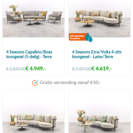
4 Seasons Capalbio/Boaz
4 Seasons Ezra/Volta 4-zits
loungeset (5-delig) - Terre
loungeset - Latte/Terre
€ 4.949,-
€ 4.619,-
€ 5.625,00
€ 5.457,00
Gratis verzending vanaf €50,-