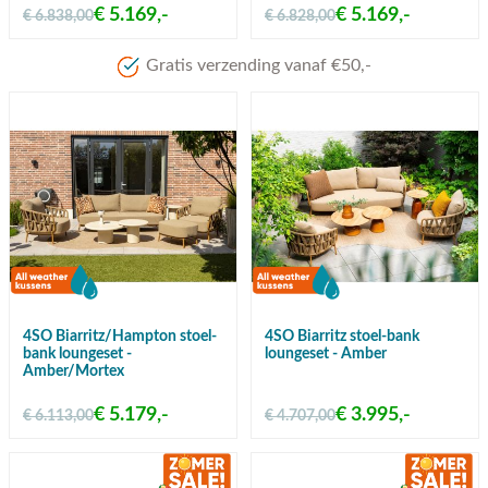
€ 5.169,-
€ 5.169,-
€ 6.838,00
€ 6.828,00
Meer dan 80 jaar 
4SO Biarritz/Hampton stoel-
4SO Biarritz stoel-bank
bank loungeset -
loungeset - Amber
Amber/Mortex
€ 5.179,-
€ 3.995,-
€ 6.113,00
€ 4.707,00