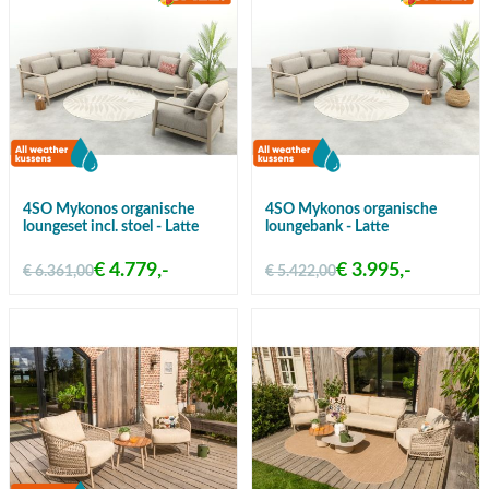
4SO Mykonos organische
4SO Mykonos organische
loungeset incl. stoel - Latte
loungebank - Latte
€ 4.779,-
€ 3.995,-
€ 6.361,00
€ 5.422,00