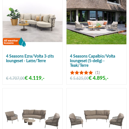
4 Seasons Ezra/Volta 3-zits
4 Seasons Capalbio/Volta
loungeset - Latte/Terre
loungeset (5-delig) -
Teak/Terre
(1)
€ 4.119,-
€ 4.895,-
€ 4.707,00
€ 5.625,00