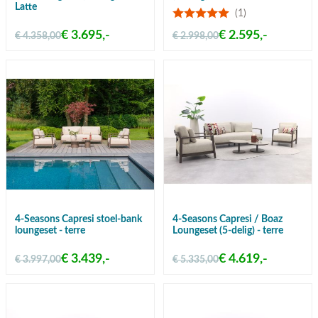
Latte
(1)
€ 3.695,-
€ 2.595,-
€ 4.358,00
€ 2.998,00
4-Seasons Capresi stoel-bank
4-Seasons Capresi / Boaz
loungeset - terre
Loungeset (5-delig) - terre
€ 3.439,-
€ 4.619,-
€ 3.997,00
€ 5.335,00