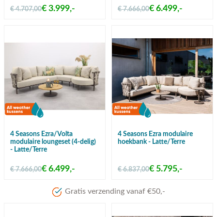
€ 3.999,-
€ 6.499,-
€ 4.707,00
€ 7.666,00
4 Seasons Ezra/Volta
4 Seasons Ezra modulaire
modulaire loungeset (4-delig)
hoekbank - Latte/Terre
- Latte/Terre
€ 6.499,-
€ 5.795,-
€ 7.666,00
€ 6.837,00
Gratis verzending vanaf €50,-