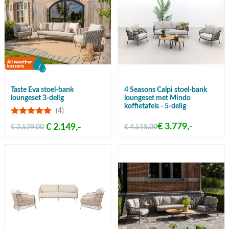
Taste Eva stoel-bank
4 Seasons Calpi stoel-bank
loungeset 3-delig
loungeset met Mindo
koffietafels - 5-delig
(4)
€ 3.779,-
€ 2.149,-
€ 2.529,00
€ 4.518,00