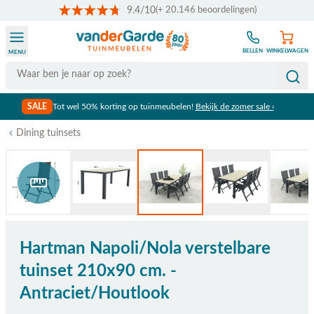
9.4/10
(+ 20.146 beoordelingen)
Ga naar de inhoud
BELLEN
WINKELWAGEN
MENU
Search
SALE
Tot wel 50% korting op tuinmeubelen!
Bekijk de zomer sale ›
Dining tuinsets
Bekijk afmetingen
Hartman Napoli/Nola verstelbare
tuinset 210x90 cm. -
Antraciet/Houtlook