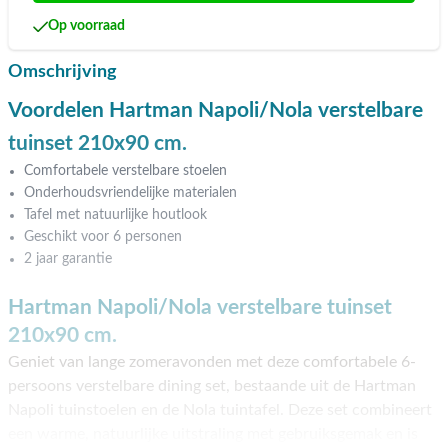
Op voorraad
Omschrijving
Voordelen Hartman Napoli/Nola verstelbare
tuinset 210x90 cm.
Comfortabele verstelbare stoelen
Onderhoudsvriendelijke materialen
Tafel met natuurlijke houtlook
Geschikt voor 6 personen
2 jaar garantie
Hartman Napoli/Nola verstelbare tuinset
210x90 cm.
Geniet van lange zomeravonden met deze comfortabele 6-
persoons verstelbare dining set, bestaande uit de Hartman
Napoli tuinstoelen en de Nola tuintafel. Deze set combineert
een warme, natuurlijke uitstraling met gebruiksgemak en is