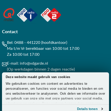
Contact
Bel:
0488 - 441220 (hoofdkantoor)
Ma t/m Vr bereikbaar van 10:00 tot 17:00
Za 10:00 tot 17:00
E-mail:
info@vdgarde.nl
(Op werkdagen binnen 2 dagen reactie)
Deze website maakt gebruik van cookies
Whatsapp:
0488441220
We gebruiken cookies om content en advertenties te
(Op werkdagen binnen 3 uur reactie)
personaliseren, om functies voor social media te bieden en om
ons websiteverkeer te analyseren. Ook delen we informatie over
Contact
uw gebruik van onze site met onze partners voor social media,
adverteren en analyse. Deze partners kunnen deze gegevens
combineren met andere informatie die u aan ze heeft verstrekt
Details tonen