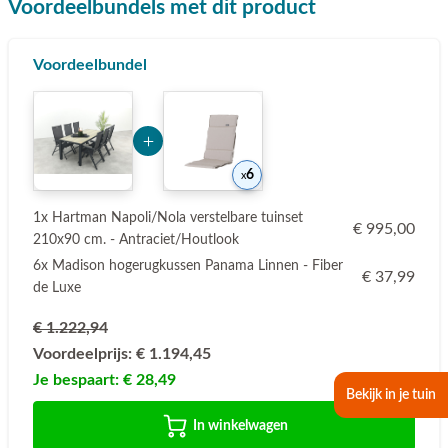
Voordeelbundels met dit product
Voordeelbundel
Add Product NzA4OA== 6a7897ec7dc00
6
1x Hartman Napoli/Nola verstelbare tuinset
€ 995,00
210x90 cm. - Antraciet/Houtlook
6x Madison hogerugkussen Panama Linnen - Fiber
€ 37,99
de Luxe
€ 1.222,94
Voordeelprijs:
€ 1.194,45
Je bespaart:
€ 28,49
Bekijk in je tuin
In winkelwagen