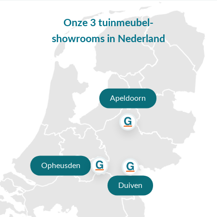
patronen en materialen kun je bovendien eenvoudig een persoonlijke
touch toevoegen aan je tuin. Kortom, kussentjes voor tuinstoelen
Onze 3 tuinmeubel-
maken je tuin niet alleen comfortabeler, maar ook sfeervoller en
showrooms in Nederland
gezelliger!
Combineren kussentjes tuinstoelen
Er zijn verschillende manieren om gezellige sfeer tuinkussens te
combineren met andere buitenmeubels. Een goede manier is om te
werken met kleuren en patronen die goed bij elkaar passen. Kies
Apeldoorn
bijvoorbeeld voor sierkussens in dezelfde kleur als je tuinmeubelen of
ga juist voor contrasterende kleuren om een speels effect te creëren.
Ook kun je werken met verschillende texturen, bijvoorbeeld door een
combinatie van gladde en ruwe materialen. Daarnaast is het leuk om
verschillende soorten kussens te combineren, zoals grote
loungekussens
met kleine sierkussens. Tot slot kun je ervoor zorgen
Opheusden
dat de kussens qua stijl goed passen bij de rest van je buitenmeubels,
bijvoorbeeld door te kiezen voor dezelfde materiaalsoort of een
Duiven
vergelijkbare designstijl. Met deze tips creëer je gegarandeerd een
gezellige sfeer in je tuin!