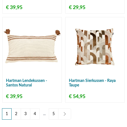
€ 39,95
€ 29,95
Hartman Lendekussen -
Hartman Sierkussen - Raya
Santos Natural
Taupe
€ 39,95
€ 54,95
1
2
3
4
...
5
U lees momenteel pagina
Pagina
Pagina
Pagina
Pagina