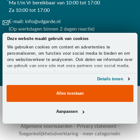
Ma t/m Vr bereikbaar van 10:00 tot 17:00
Za 10:00 tot 17:00
E-mail:
info@vdgarde.nl
(Op werkdagen binnen 2 dagen reactie)
Deze website maakt gebruik van cookies
Whatsapp:
0488441220
We gebruiken cookies om content en advertenties te
(Op werkdagen binnen 3 uur reactie)
personaliseren, om functies voor social media te bieden en om
ons websiteverkeer te analyseren. Ook delen we informatie over
Contact
uw gebruik van onze site met onze partners voor social media,
adverteren en analyse. Deze partners kunnen deze gegevens
combineren met andere informatie die u aan ze heeft verstrekt
Details tonen
of die ze hebben verzameld op basis van uw gebruik van hun
services.
Alles toestaan
Copyright © 2026 - Van der Garde Tuinmeubelen -
Aanpassen
Klantenservice
-
Overeenkomst ontbinden
-
Zakelijk
-
Zorg
-
Algemene voorwaarden
-
Privacy statement
-
Toegankelijkheisdverklaring
-
meer categorieën