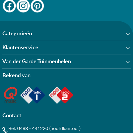
staat onze deskundige
klantenservice
je graag te woord. Natuurlijk ben
je ook van harte welkom in een van onze showrooms. Daar kun je al
onze kussens voor buiten in het echt bewonderen onder het genot
van een lekker bakje of thee. Toch liever jouw kussens online
bestellen? Bij een bestelling va. €50,-, profiteer je van een gratis
Categorieën
levering! Vergeet je vooral niet in te schrijven op onze
nieuwsbrief
of
te abonneren op onze social mediakanalen om niets van Van der
Klantenservice
Garde te missen! Wij krijgen een 9.1 van eerdere klanten, dus waar
wacht je nog op!
Van der Garde Tuinmeubelen
Populaire vragen
Bekend van
Hoe maak ik tuinkussens schoon?
Hoe vaak nieuwe tuinkussens kopen?
Contact
Wat kost een tuinkussen?
Bel:
0488 - 441220 (hoofdkantoor)