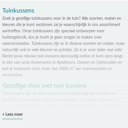
Tuinkussens
Zoek je gezellige tuinkussens voor in de tuin? Alle soorten, maten en
kleuren die je kunt verzinnen zal je waarschijnlijk in ons assortiment
aantreffen. Onze tuinkussens zijn speciaal ontworpen voor
buitengebruik, dus je hoeft je geen zorgen te maken over
weersinvloeden. Tuinkussens zijn er in diverse soorten en maten, maar
natuurlijk ook in vele kleuren en printjes. Zo is er voor ieder wat wils!
Bestel jouw nieuwe tuin kussens eenvoudig online of kom eens langs
in één van onze showrooms in Apeldoorn, Duiven en Opheusden en
laat je inspireren door meer dan 3000 m² aan tuinmeubelen en
accessoires.
Gezellige sfeer met tuin kussens
Tuin kussens zijn zo leuk omdat ze een extra laag van comfort en
gezelligheid toevoegen aan je tuinmeubelen. Ze zorgen voor een
zachte en comfortabele zitplaats, waardoor je langer kunt genieten
van het buitenleven. Bovendien zijn er veel verschillende soorten
Lees meer
kussentjes verkrijgbaar, waardoor je altijd wel een kussen kunt vinden
dat past bij jouw smaak en tuinmeubelen. Door te spelen met kleuren,