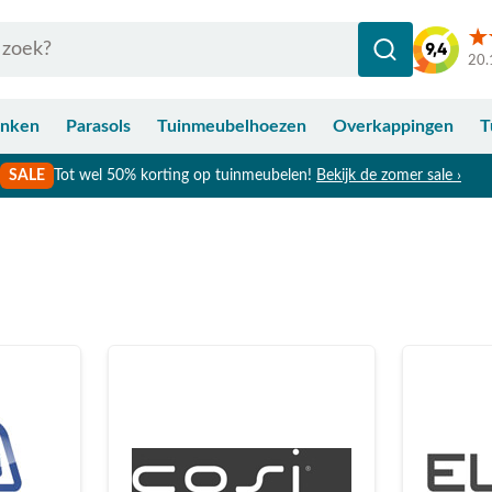
20.
anken
Parasols
Tuinmeubelhoezen
Overkappingen
T
SALE
Tot wel 50% korting op tuinmeubelen!
Bekijk de zomer sale ›