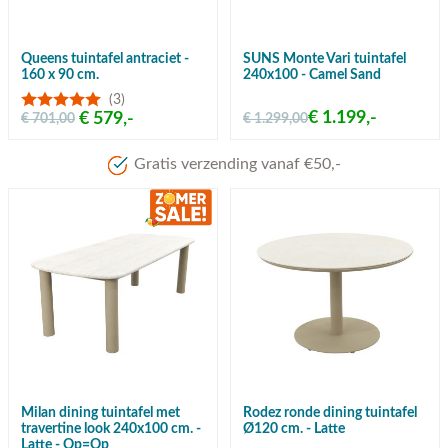
Queens tuintafel antraciet -
SUNS Monte Vari tuintafel
160 x 90 cm.
240x100 - Camel Sand
(3)
€ 1.199,-
€ 579,-
€ 701,00
€ 1.299,00
Meer dan 80 jaar ervari
Milan dining tuintafel met
Rodez ronde dining tuintafel
travertine look 240x100 cm. -
Ø120 cm. - Latte
Latte - Op=Op