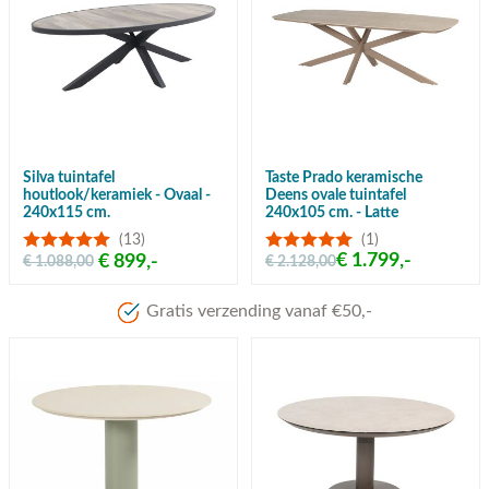
Silva tuintafel
Taste Prado keramische
houtlook/keramiek - Ovaal -
Deens ovale tuintafel
240x115 cm.
240x105 cm. - Latte
(13)
(1)
€ 1.799,-
€ 899,-
€ 1.088,00
€ 2.128,00
Meer dan 80 jaar ervari