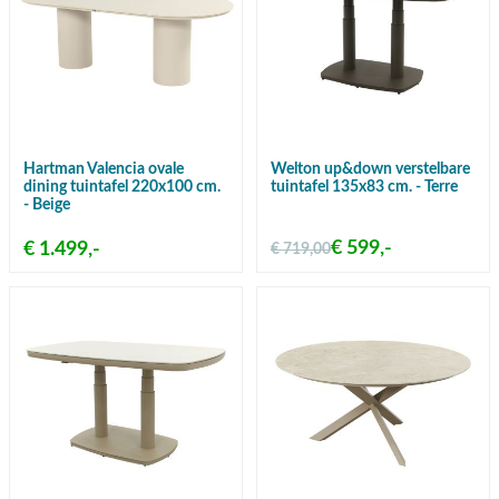
Hartman Valencia ovale
Welton up&down verstelbare
dining tuintafel 220x100 cm.
tuintafel 135x83 cm. - Terre
- Beige
€ 599,-
€ 1.499,-
€ 719,00