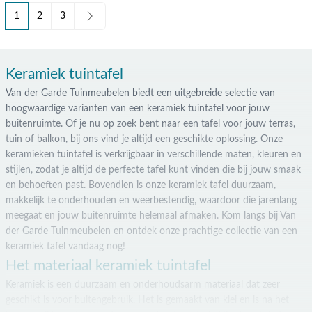
1
2
3
U lees momenteel pagina
Pagina
Pagina
Keramiek tuintafel
Van der Garde Tuinmeubelen biedt een uitgebreide selectie van
hoogwaardige varianten van een keramiek tuintafel voor jouw
buitenruimte. Of je nu op zoek bent naar een tafel voor jouw terras,
tuin of balkon, bij ons vind je altijd een geschikte oplossing. Onze
keramieken tuintafel is verkrijgbaar in verschillende maten, kleuren en
stijlen, zodat je altijd de perfecte tafel kunt vinden die bij jouw smaak
en behoeften past. Bovendien is onze keramiek tafel duurzaam,
makkelijk te onderhouden en weerbestendig, waardoor die jarenlang
meegaat en jouw buitenruimte helemaal afmaken. Kom langs bij Van
der Garde Tuinmeubelen en ontdek onze prachtige collectie van een
keramiek tafel vandaag nog!
Het materiaal keramiek tuintafel
Keramiek is een duurzaam en onderhoudsarm materiaal dat zeer
geschikt is voor buitengebruik. Het is gemaakt van klei en is na het