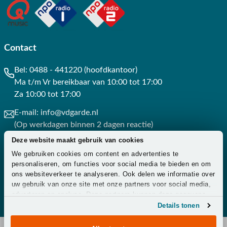
Contact
Bel:
0488 - 441220 (hoofdkantoor)
Ma t/m Vr bereikbaar van 10:00 tot 17:00
Za 10:00 tot 17:00
E-mail:
info@vdgarde.nl
(Op werkdagen binnen 2 dagen reactie)
Deze website maakt gebruik van cookies
Whatsapp:
0488441220
We gebruiken cookies om content en advertenties te
(Op werkdagen binnen 3 uur reactie)
personaliseren, om functies voor social media te bieden en om
ons websiteverkeer te analyseren. Ook delen we informatie over
Contact
uw gebruik van onze site met onze partners voor social media,
adverteren en analyse. Deze partners kunnen deze gegevens
combineren met andere informatie die u aan ze heeft verstrekt
Details tonen
of die ze hebben verzameld op basis van uw gebruik van hun
services.