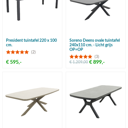
President tuintafel 220 x 100
Soreno Deens ovale tuintafel
cm.
240x110 cm. - Licht grijs
OP=OP
(2)
(3)
€ 595,-
€ 899,-
€ 1.209,00