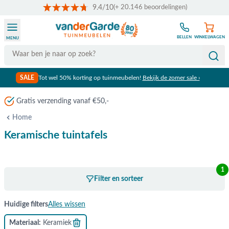
9.4/10
(+ 20.146 beoordelingen)
Ga naar de inhoud
BELLEN
WINKELWAGEN
MENU
Search
SALE
Tot wel 50% korting op tuinmeubelen!
Bekijk de zomer sale ›
Meer dan 80 jaar ervaring
Home
Keramische tuintafels
1
Filter en sorteer
Huidige filters
Alles wissen
Materiaal
Keramiek