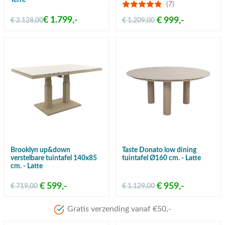
Terre
(7)
€ 1.799,-
€ 999,-
€ 2.128,00
€ 1.209,00
Brooklyn up&down
Taste Donato low dining
verstelbare tuintafel 140x85
tuintafel Ø160 cm. - Latte
cm. - Latte
€ 599,-
€ 959,-
€ 719,00
€ 1.129,00
Meer dan 80 jaar ervari