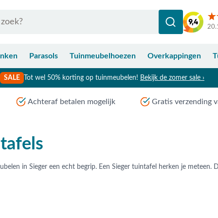
20.
anken
Parasols
Tuinmeubelhoezen
Overkappingen
T
SALE
Tot wel 50% korting op tuinmeubelen!
Bekijk de zomer sale ›
Achteraf betalen mogelijk
Gratis verzending v
tafels