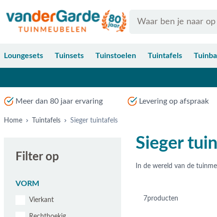
Ga naar de inhoud
Search
Loungesets
Tuinsets
Tuinstoelen
Tuintafels
Tuinb
Meer dan 80 jaar ervaring
Levering op afspraak
Home
Tuintafels
Sieger tuintafels
Sieger tuin
Filter op
VORM
7
producten
Vierkant
Rechthoekig