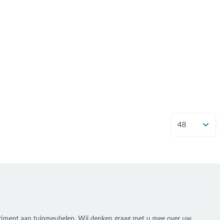
Toon
ssortiment aan tuinmeubelen. Wij denken graag met u mee over uw