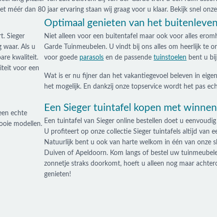
 méér dan 80 jaar ervaring staan wij graag voor u klaar. Bekijk snel onze c
Optimaal genieten van het buitenleven
t. Sieger
Niet alleen voor een buitentafel maar ook voor alles eromh
 waar. Als u
Garde Tuinmeubelen. U vindt bij ons alles om heerlijk te o
are kwaliteit.
voor goede
parasols
en de passende
tuinstoelen
bent u bij
iteit voor een
Wat is er nu fijner dan het vakantiegevoel beleven in eige
het mogelijk. En dankzij onze topservice wordt het pas ec
Een Sieger tuintafel kopen met winnen
 een echte
Een tuintafel van Sieger online bestellen doet u eenvoudig
ooie modellen.
U profiteert op onze collectie Sieger tuintafels altijd van e
Natuurlijk bent u ook van harte welkom in één van onze
Duiven of Apeldoorn. Kom langs of bestel uw tuinmeubelen
zonnetje straks doorkomt, hoeft u alleen nog maar achter
genieten!