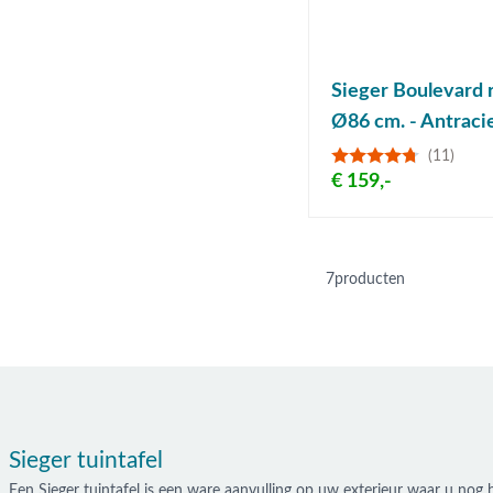
Sieger Boulevard r
Ø86 cm. - Antraci
(11)
€ 159,-
7
producten
Sieger tuintafel
Een Sieger tuintafel is een ware aanvulling op uw exterieur waar u nog