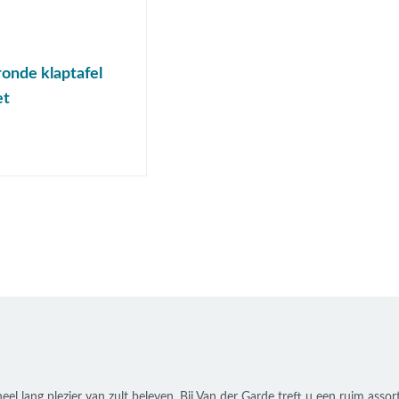
onde klaptafel
et
 heel lang plezier van zult beleven. Bij Van der Garde treft u een ruim a