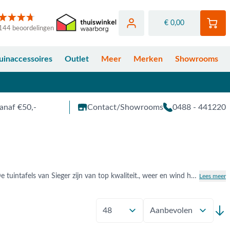
€ 0,00
144 beoordelingen
uinaccessoires
Outlet
Meer
Merken
Showrooms
anaf €50,-
Contact/Showrooms
0488 - 441220
In de wereld van de tuinmeubelen in Sieger een echt begrip. Een Sieger tuintafel herken je meteen. De tuintafels van Sieger zijn van top kwaliteit., weer en wind hebben geen invloed op de stevige tafels. Ondanks dat de tuintafels een herkenbaar uiterlijk hebben, zijn er diverse soorten waar je uit kunt kiezen. Van bijzettafel, tot dining tuitafel en klaptafel voor buiten. Blader online door ons assortiment of kom langs in één van onze showrooms in Duiven, Apeldoorn en Opheusden.
Lees meer
Toon