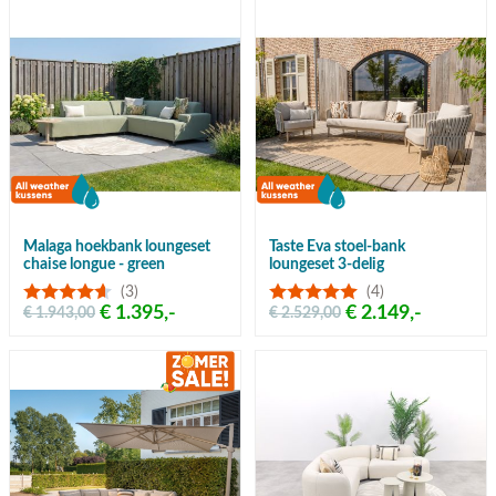
Malaga hoekbank loungeset
Taste Eva stoel-bank
chaise longue - green
loungeset 3-delig
(3)
(4)
€ 1.395,-
€ 2.149,-
€ 1.943,00
€ 2.529,00