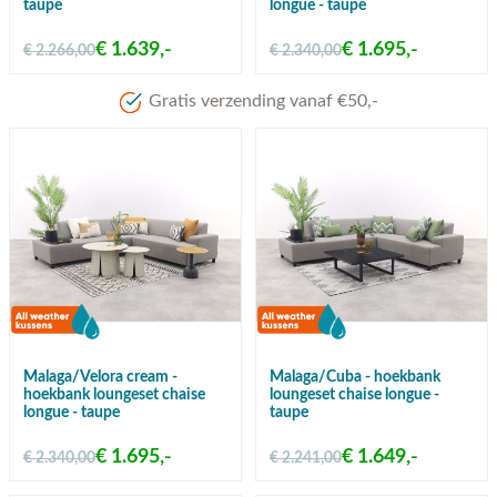
taupe
longue - taupe
€ 1.639,-
€ 1.695,-
€ 2.266,00
€ 2.340,00
Meer dan 80 jaar ervaring
Malaga/Velora cream -
Malaga/Cuba - hoekbank
hoekbank loungeset chaise
loungeset chaise longue -
longue - taupe
taupe
€ 1.695,-
€ 1.649,-
€ 2.340,00
€ 2.241,00