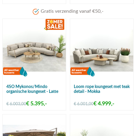
Meer dan 80 jaar ervaring
4SO Mykonos/Mindo
Loom rope loungeset met teak
organische loungeset - Latte
detail - Mokka
€ 5.395,-
€ 4.999,-
€ 6.003,00
€ 6.001,00