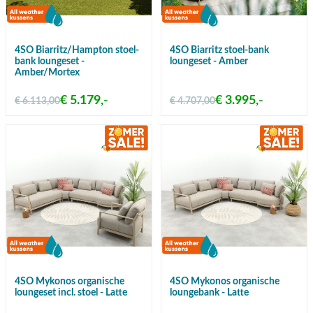
4SO Biarritz/Hampton stoel-
4SO Biarritz stoel-bank
bank loungeset -
loungeset - Amber
Amber/Mortex
€ 5.179,-
€ 3.995,-
€ 6.113,00
€ 4.707,00
4SO Mykonos organische
4SO Mykonos organische
loungeset incl. stoel - Latte
loungebank - Latte