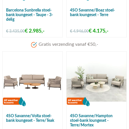
Barcelona Sunbrella stoel-
4SO Savanne/Boaz stoel-
bank loungeset - Taupe - 3-
bank loungeset - Terre
delig
€ 2.985,-
€ 4.175,-
€ 3.435,00
€ 4.946,00
Meer dan 80 jaar ervaring
4SO Savanne/Volta stoel-
4SO Savanne/Hampton
bank loungeset - Terre/Teak
stoel-bank loungeset -
Terre/Mortex