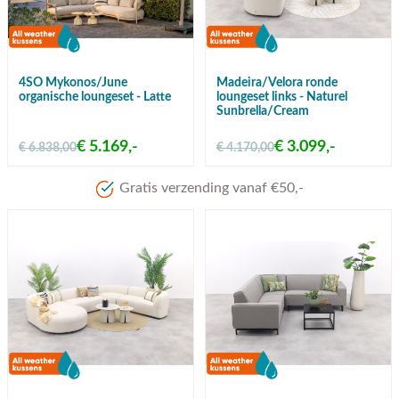
4SO Mykonos/June
Madeira/Velora ronde
organische loungeset - Latte
loungeset links - Naturel
Sunbrella/Cream
€ 5.169,-
€ 3.099,-
€ 6.838,00
€ 4.170,00
Meer dan 80 jaar ervaring