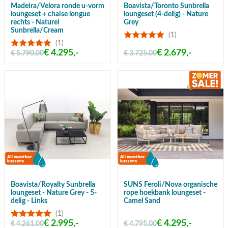
Madeira/Velora ronde u-vorm
Boavista/Toronto Sunbrella
loungeset + chaise longue
loungeset (4-delig) - Nature
rechts - Naturel
Grey
Sunbrella/Cream
(1)
(1)
€ 4.295,-
€ 2.679,-
€ 5.790,00
€ 3.725,00
Boavista/Royalty Sunbrella
SUNS Feroli/Nova organische
loungeset - Nature Grey - 5-
rope hoekbank loungeset -
delig - Links
Camel Sand
(1)
€ 2.995,-
€ 4.295,-
€ 4.261,00
€ 4.795,00