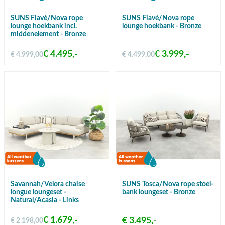
SUNS Fiavè/Nova rope
SUNS Fiavè/Nova rope
lounge hoekbank incl.
lounge hoekbank - Bronze
middenelement - Bronze
€ 4.495,-
€ 3.999,-
€ 4.999,00
€ 4.499,00
Savannah/Velora chaise
SUNS Tosca/Nova rope stoel-
longue loungeset -
bank loungeset - Bronze
Natural/Acasia - Links
€ 1.679,-
€ 3.495,-
€ 2.198,00