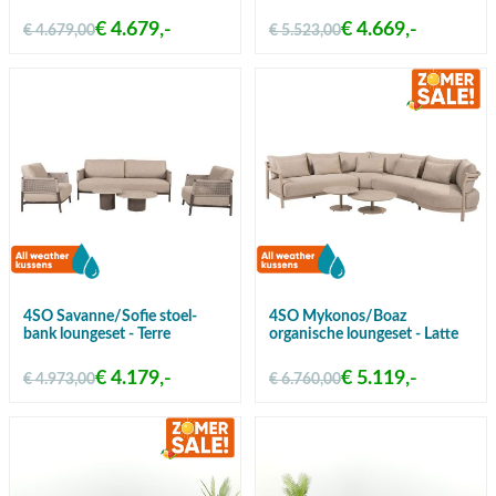
€ 4.679,-
€ 4.669,-
€ 4.679,00
€ 5.523,00
4SO Savanne/Sofie stoel-
4SO Mykonos/Boaz
bank loungeset - Terre
organische loungeset - Latte
€ 4.179,-
€ 5.119,-
€ 4.973,00
€ 6.760,00