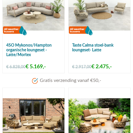
4SO Mykonos/Hampton
Taste Calma stoel-bank
organische loungeset -
loungeset- Latte
Latte/Mortex
€ 5.169,-
€ 2.475,-
€ 6.828,00
€ 2.917,00
Meer dan 80 jaar ervaring