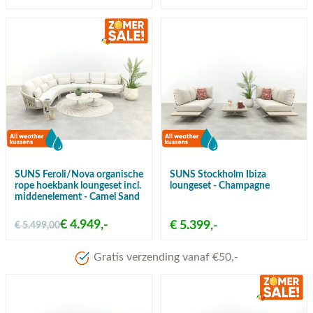
SUNS Feroli/Nova organische
SUNS Stockholm Ibiza
rope hoekbank loungeset incl.
loungeset - Champagne
middenelement - Camel Sand
€ 4.949,-
€ 5.399,-
€ 5.499,00
Meer dan 80 jaar ervaring