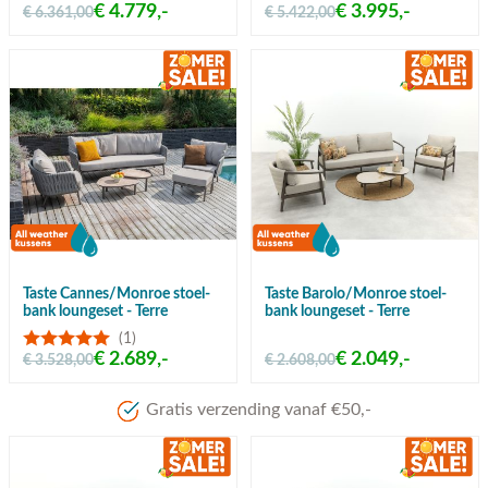
€ 4.779,-
€ 3.995,-
€ 6.361,00
€ 5.422,00
Taste Cannes/Monroe stoel-
Taste Barolo/Monroe stoel-
bank loungeset - Terre
bank loungeset - Terre
(1)
€ 2.689,-
€ 2.049,-
€ 3.528,00
€ 2.608,00
Meer dan 80 jaar ervaring