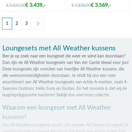
€ 3.439,-
€ 3.569,-
€ 4.624,00
€ 4.838,00
1
2
3
U lees momenteel pagina
Pagina
Pagina
Loungesets met All Weather kussens
Ben je op zoek naar een loungeset die weer en wind kan doorstaan?
Dan zijn de All Weather loungesets van Van der Garde ideaal voor jou!
Deze loungesets zijn voorzien van heerlijke All Weather kussens, die
alle weersomstandigheden doorstaan. Je vindt bij ons een ruim
assortiment aan All Weather loungesets van echte A-merken, zoals 4-
Seasons Outdoor, Hello Suns en Exotan. En het mooiste is dat wij de
laagsteprijsgarantie hanteren! Bekijk dus snel onze collectie.
Waarom een loungeset met All Weather
kussens?
Een All Weather loungeset wordt ook wel een All Season loungeset of
weerbestendige loungeset genoemd. Dit heeft een goede reden! Een