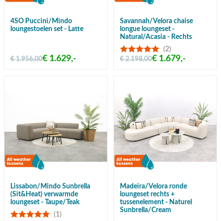
4SO Puccini/Mindo
Savannah/Velora chaise
loungestoelen set - Latte
longue loungeset -
Natural/Acasia - Rechts
(2)
€ 1.629,-
€ 1.679,-
€ 1.956,00
€ 2.198,00
Lissabon/Mindo Sunbrella
Madeira/Velora ronde
(Sit&Heat) verwarmde
loungeset rechts +
loungeset - Taupe/Teak
tussenelement - Naturel
Sunbrella/Cream
(1)