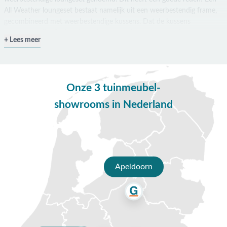
All Weather loungeset bestaat namelijk uit een weerbestendig frame,
gecombineerd met weerbestendige kussens. Dat de kussens
weerbestendig zijn, betekent dat het textiel vochtwerend en
Lees meer
sneldrogend is. Dit komt bijvoorbeeld dankzij een speciale coating,
waterafstotende binnenhoes of sneldrogende vulling. Dit zorgt ervoor
dat je de loungeset met waterdichte kussens het hele jaar buiten kunt
laten staan. Wel zo makkelijk!
Onze 3 tuinmeubel-
Sunbrella loungeset
showrooms in Nederland
Een veelvoorkomende variant van de All Weather loungeset is de
Sunbrella loungeset. Sunbrella is een sterk waterafstotend,
vuilafstotend, schimmelvrije en kleurvaste stof. Dit maakt het
materiaal enorm geschikt voor All Weather loungesets. De loungesets
met Sunbrella kussens voelen heerlijk zacht en zien er prachtig uit.
Apeldoorn
All Weather loungeset kiezen
Loungesets met All Weather kussens zijn er in vele uitvoeringen,
maten, kleuren en materialen. Wij begrijpen dat het lastig kan zijn om
te bepalen welke All Weather loungeset het beste past in jouw tuin.
Gelukkig zijn wij er om je te helpen met onderstaand stappenplan.