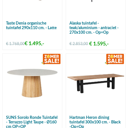
Taste Denia organische
Alaska tuintafel -
tuintafel 290x110 cm. - Latte
teak/aluminium - antraciet -
270x100 cm. - Op=Op
€ 1.495,-
€ 1.595,-
€ 1.768,00
€ 2.853,00
SUNS Sorolo Ronde Tuintafel
Hartman Heron dining
- Terrazzo Light Taupe - Ø160
tuintafel 300x100 cm. - Black
cm OP=OP
-Op=Op