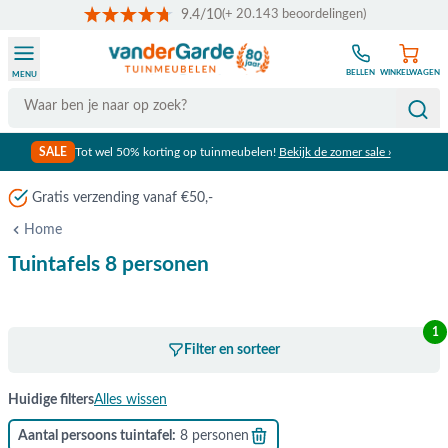
9.4/10
(+ 20.143 beoordelingen)
Ga naar de inhoud
BELLEN
WINKELWAGEN
MENU
Search
SALE
Tot wel 50% korting op tuinmeubelen!
Bekijk de zomer sale ›
Gratis verzending vanaf €50,-
Home
Tuintafels 8 personen
1
Filter en sorteer
Huidige filters
Alles wissen
Aantal persoons tuintafel
8 personen