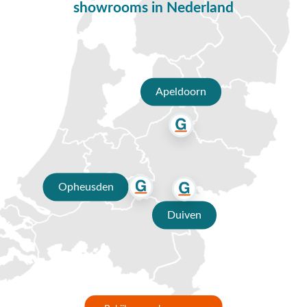
gemakkelijk schoon te maken en geven jouw tuin een strakke en
showrooms in Nederland
moderne uitstraling.
Afmetingen
Houd bij de aanschaf van een tuintafel rekening met de beschikbare
ruimte in jouw tuin. Onze collectie tuintafels voor 8 personen biedt
Apeldoorn
verschillende afmetingen. Dit varieert van middelgrote tuintafels (100
tot 180 cm) tot grote tuintafels (vanaf 180 cm).
Naast verschillende afmetingen, bieden we tuintafels in diverse
vormen. Denk aan rechthoekig, rond, ovaal en Deens ovaal. Zo kun je
de perfecte tafel vinden die bij jouw tuin en stijl past.
Achtpersoons tuintafels voor elk budget
Opheusden
Op zoek naar een goede aanbieding voor tuintafels voor 8 personen?
Duiven
Houd dan de website van Van der Garde in de gaten! regelmatig
gooien wij meerdere tuinmeubelen in de aanbieding, waaronder
tuintafels voor 8 personen. Je kunt je ook inschrijven voor onze
nieuwsbrief
. Hierin delen wij onze fijnste aanbiedingen.
Tuintafel voor 8 personen kopen bij Van der Garde