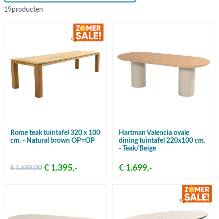
19
producten
Rome teak tuintafel 320 x 100
Hartman Valencia ovale
cm. - Natural brown OP=OP
dining tuintafel 220x100 cm.
- Teak/Beige
€ 1.395,-
€ 1.699,-
€ 1.689,00