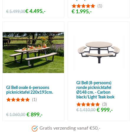
(1)
€ 4.495,-
€ 1.995,-
€ 5.499,00
GI Bell (8-persoons)
GI Bell ovale 6-persoons
ronde picknicktafel
picknicktafel 220x193cm.
Ø148 cm. - Carbon
black/Light Teak look
(1)
(3)
€ 999,-
€ 1.410,00
€ 899,-
€ 1.060,00
Gratis verzending vanaf €50,-