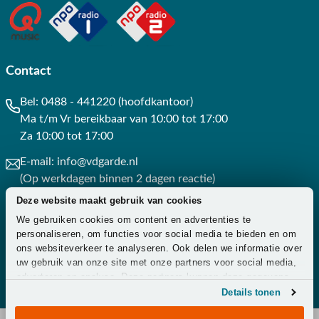
Contact
Bel:
0488 - 441220 (hoofdkantoor)
Ma t/m Vr bereikbaar van 10:00 tot 17:00
Za 10:00 tot 17:00
E-mail:
info@vdgarde.nl
(Op werkdagen binnen 2 dagen reactie)
Deze website maakt gebruik van cookies
Whatsapp:
0488441220
We gebruiken cookies om content en advertenties te
(Op werkdagen binnen 3 uur reactie)
personaliseren, om functies voor social media te bieden en om
ons websiteverkeer te analyseren. Ook delen we informatie over
Contact
uw gebruik van onze site met onze partners voor social media,
adverteren en analyse. Deze partners kunnen deze gegevens
combineren met andere informatie die u aan ze heeft verstrekt
Details tonen
of die ze hebben verzameld op basis van uw gebruik van hun