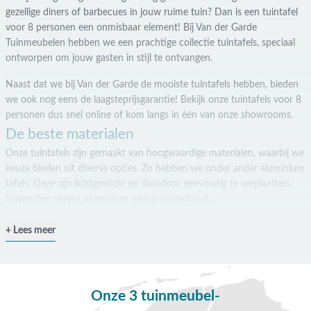
gezellige diners of barbecues in jouw ruime tuin? Dan is een tuintafel
voor 8 personen een onmisbaar element! Bij Van der Garde
Tuinmeubelen hebben we een prachtige collectie tuintafels, speciaal
ontworpen om jouw gasten in stijl te ontvangen.
Naast dat we bij Van der Garde de mooiste tuintafels hebben, bieden
we ook nog eens de laagsteprijsgarantie! Bekijk onze tuintafels voor 8
personen dus snel online of kom langs in één van onze showrooms.
De beste materialen
Onze tuintafels zijn gemaakt van hoogwaardige materialen, waarbij we
keuze bieden uit diverse opties. Zo hebben we onder ander aluminium
tafels. Deze zijn lichtgewicht en daardoor eenvoudig te verplaatsen.
Bovendien vereist aluminium weinig onderhoud.
Voor degenen die de voorkeur aan natuurlijke materialen en
Lees meer
duurzaamheid, bieden we achtpersoons tafels van teak hout. Teak
hout is van nature bestand tegen weersinvloeden, insecten en rot.
Hierdoor is het ideaal voor buitengebruik.
Onze 3 tuinmeubel-
Naast aluminium en teak hout, hebben we stalen tuintafels. Deze zijn