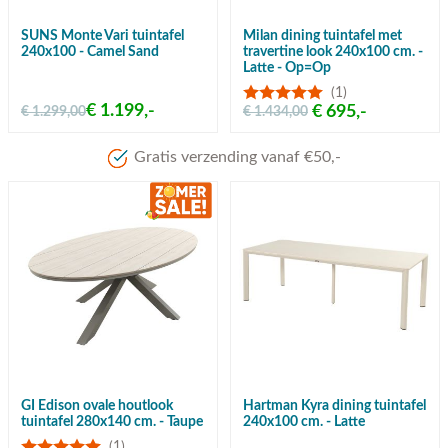
SUNS Monte Vari tuintafel
Milan dining tuintafel met
240x100 - Camel Sand
travertine look 240x100 cm. -
Latte - Op=Op
(1)
€ 1.199,-
€ 695,-
€ 1.299,00
€ 1.434,00
Gratis verzending vanaf €50,-
GI Edison ovale houtlook
Hartman Kyra dining tuintafel
tuintafel 280x140 cm. - Taupe
240x100 cm. - Latte
(1)