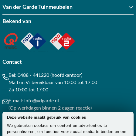
Van der Garde Tuinmeubelen
Bekend van
Contact
Bel:
0488 - 441220 (hoofdkantoor)
Ma t/m Vr bereikbaar van 10:00 tot 17:00
Za 10:00 tot 17:00
E-mail:
info@vdgarde.nl
(Op werkdagen binnen 2 dagen reactie)
Deze website maakt gebruik van cookies
Whatsapp:
0488441220
We gebruiken cookies om content en advertenties te
(Op werkdagen binnen 3 uur reactie)
personaliseren, om functies voor social media te bieden en om