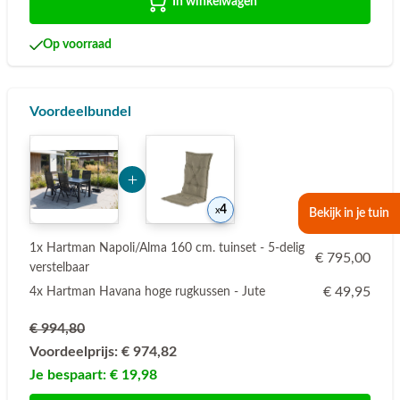
In winkelwagen
Op voorraad
Voordeelbundel
Add Product MzkxNQ== 6a77b8dbeb96b
4
Bekijk in je tuin
1x Hartman Napoli/Alma 160 cm. tuinset - 5-delig
€ 795,00
verstelbaar
€ 49,95
4x Hartman Havana hoge rugkussen - Jute
€ 994,80
Voordeelprijs:
€ 974,82
Je bespaart:
€ 19,98