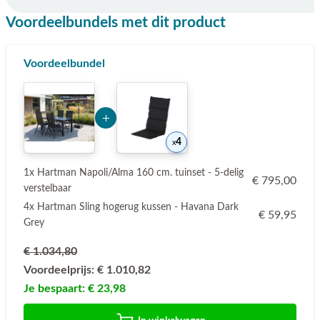
Voordeelbundels met dit product
Voordeelbundel
Add Product MTI2NQ== 6a77b8dbeb96b
4
1x Hartman Napoli/Alma 160 cm. tuinset - 5-delig
€ 795,00
verstelbaar
4x Hartman Sling hogerug kussen - Havana Dark
€ 59,95
Grey
€ 1.034,80
Voordeelprijs:
€ 1.010,82
Je bespaart:
€ 23,98