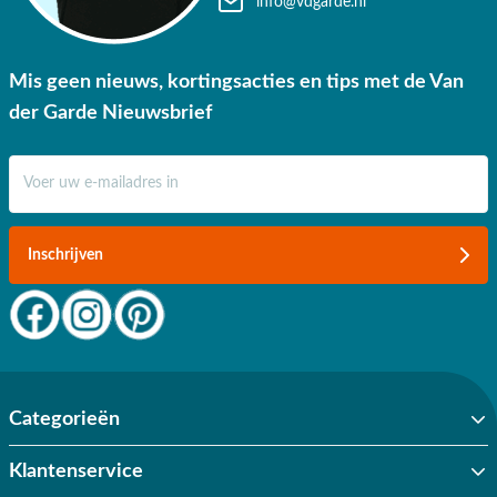
info@vdgarde.nl
tuinmeubelen?
✔ 80 jaar ervaring
Mis geen nieuws, kortingsacties en tips met de Van
✔ Persoonlijk advies van specialisten
der Garde Nieuwsbrief
✔ 9.4/10 uit 19.500+ klantbeoordelingen
E-mail adres
✔ Gratis verzending vanaf €50,-
✔ 3 fysieke showrooms
Inschrijven
Categorieën
Klantenservice