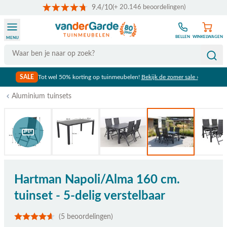
9.4/10
(+ 20.146 beoordelingen)
Ga naar de inhoud
BELLEN
WINKELWAGEN
MENU
Search
SALE
Tot wel 50% korting op tuinmeubelen!
Bekijk de zomer sale ›
Aluminium tuinsets
Bekijk afmetingen
Hartman Napoli/Alma 160 cm.
tuinset - 5-delig verstelbaar
(5 beoordelingen)