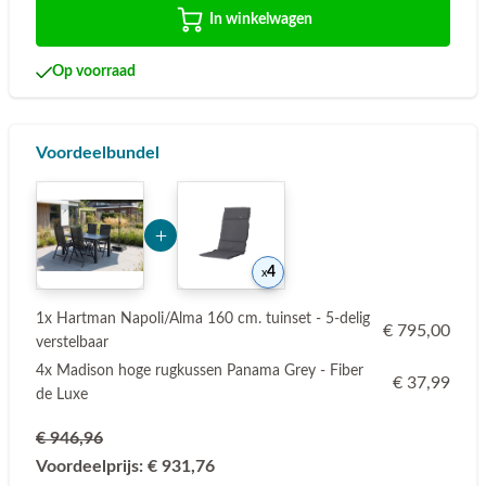
In winkelwagen
Op voorraad
Voordeelbundel
Add Product MzI2Mg== 6a77b8dbeb96b
4
1x Hartman Napoli/Alma 160 cm. tuinset - 5-delig
€ 795,00
verstelbaar
4x Madison hoge rugkussen Panama Grey - Fiber
€ 37,99
de Luxe
€ 946,96
Voordeelprijs:
€ 931,76