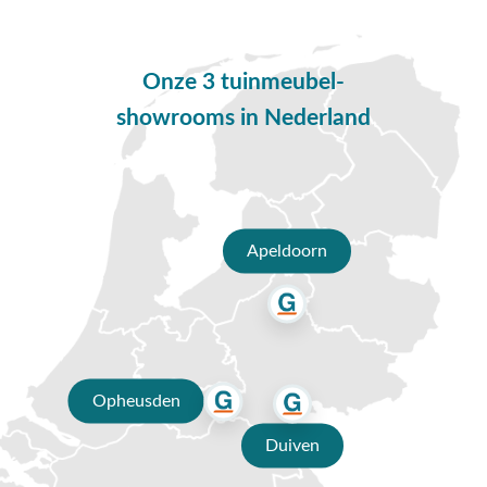
De poten van de ronde tuintafel Dublin hebben een
kruisvorm en zijn gemaakt van aluminium. Dit materiaal is
licht van gewicht, stevig en het materiaal kan niet verroesten.
Onze 3 tuinmeubel-
Het tafelblad is gemaakt van "Sintered stone" eigenlijk een
showrooms in Nederland
soort keramiek welke krasvast, hitte bestendig en uv
bestendig is. Kortom het ideale materiaal om te verwerken in
een tafelblad.
Deze set bestaat uit:
Apeldoorn
4x Julia tuinstoel - antraciet
1x Dublin ronde tuintafel - 120 cm.
Vragen of hulp nodig?
Heb je nog vragen over de Julia/Dublin tuinset? Bel ons dan
op
0488-441220
, stuur een e-mail naar
info@vdgarde.nl
of
Opheusden
maak gebruik van de chatfunctie. Uiteraard ben je ook van
harte welkom in onze showroom in Opheusden, Duiven of
Duiven
Apeldoorn. Onze specialisten voorzien je graag van een