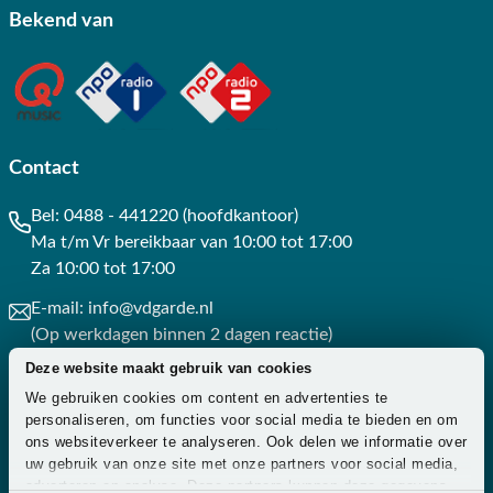
Bekend van
Contact
Bel:
0488 - 441220 (hoofdkantoor)
Ma t/m Vr bereikbaar van 10:00 tot 17:00
Za 10:00 tot 17:00
E-mail:
info@vdgarde.nl
(Op werkdagen binnen 2 dagen reactie)
Deze website maakt gebruik van cookies
Whatsapp:
0488441220
We gebruiken cookies om content en advertenties te
(Op werkdagen binnen 3 uur reactie)
personaliseren, om functies voor social media te bieden en om
ons websiteverkeer te analyseren. Ook delen we informatie over
Contact
uw gebruik van onze site met onze partners voor social media,
adverteren en analyse. Deze partners kunnen deze gegevens