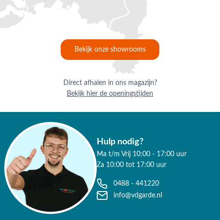
deskundig advies op maat.
Waarom kopen bij Van der Garde
tuinmeubelen?
✔ 80 jaar ervaring
Bekijk onze showrooms
✔ Persoonlijk advies van specialisten
Direct afhalen in ons magazijn?
✔ 9.4/10 uit 19.500+ klantbeoordeling
Bekijk hier de openingstijden
✔ Gratis verzending vanaf €50,-
✔ 3 fysieke showrooms
Hulp nodig?
Ma t/m Vrij 10:00 - 17:00 uur
Za 10:00 tot 17:00 uur
0488 - 441220
info@vdgarde.nl