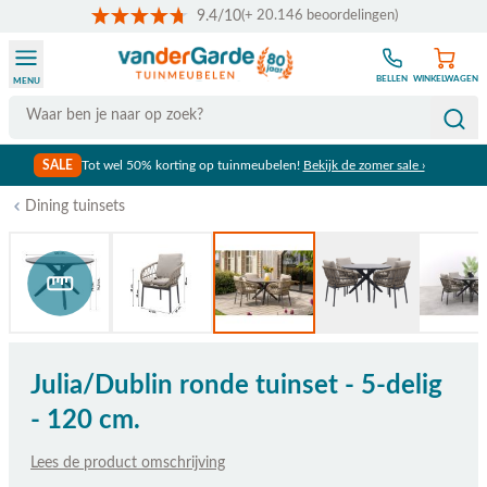
9.4/10
(+ 20.146 beoordelingen)
Ga naar de inhoud
BELLEN
WINKELWAGEN
MENU
Search
SALE
Tot wel 50% korting op tuinmeubelen!
Bekijk de zomer sale ›
Dining tuinsets
Bekijk afmetingen
Julia/Dublin ronde tuinset - 5-delig
- 120 cm.
Lees de product omschrijving
De prijs is afhankelijk van de gekozen opties