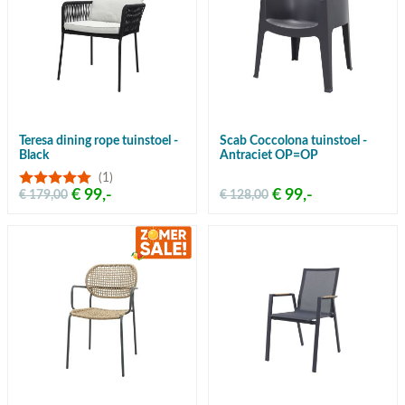
Teresa dining rope tuinstoel -
Scab Coccolona tuinstoel -
Black
Antraciet OP=OP
(1)
€ 99,-
€ 99,-
€ 179,00
€ 128,00