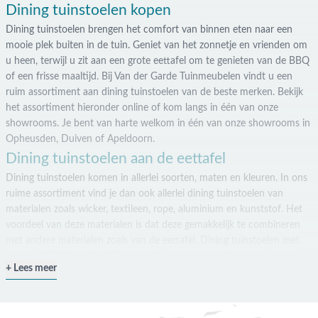
Dining tuinstoelen kopen
Dining tuinstoelen brengen het comfort van binnen eten naar een
mooie plek buiten in de tuin. Geniet van het zonnetje en vrienden om
u heen, terwijl u zit aan een grote eettafel om te genieten van de BBQ
of een frisse maaltijd. Bij Van der Garde Tuinmeubelen vindt u een
ruim assortiment aan dining tuinstoelen van de beste merken. Bekijk
het assortiment hieronder online of kom langs in één van onze
showrooms. Je bent van harte welkom in één van onze showrooms in
Opheusden, Duiven of Apeldoorn.
Dining tuinstoelen aan de eettafel
Dining tuinstoelen komen in allerlei soorten, maten en kleuren. In ons
ruime assortiment vind je dan ook allerlei dining tuinstoelen van
materialen zoals wicker, textileen, rope, aluminium en kunststof. Het
voordeel van deze materialen is dat deze gemakkelijk te combineren
met andere materialen zoals van de eettafel. Dining tuinstoelen met
leuning of juist zonder, bij ons vind je precies waar je naar op zoek
Lees meer
bent. Laat de tuinstoelen gewoon buiten staan dankzij de gebruikte
hoogwaardige materialen, zodat je de stapelbare tuinstoelen achter de
hand kunt houden voor iedereen die onverwacht langskomt.