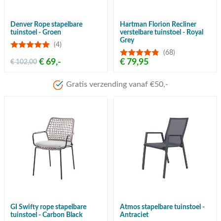
Denver Rope stapelbare
Hartman Florion Recliner
tuinstoel - Groen
verstelbare tuinstoel - Royal
Grey
(4)
(68)
€ 69,-
€ 79,95
€ 102,00
Meer dan 80 jaar ervari
GI Swifty rope stapelbare
Atmos stapelbare tuinstoel -
tuinstoel - Carbon Black
Antraciet