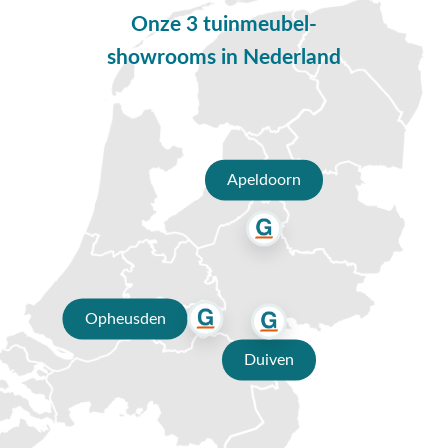
Verstelbare dining tuinstoelen
Onze 3 tuinmeubel-
Een verstelbare tuinstoel is de ideale keuze wanneer je uitgebreid van
showrooms in Nederland
de zon wil kunnen genieten, maar ook rechtop aan de eettafel wil
zitten. Bij ons vind je verstelbare tuinstoelen van materialen zoals
wicker, textileen en rotan. Dankzij de diverse designs en kleuren is er
een verstelbare dining tuinstoel voor vrijwel elke tuin. Dankzij de
hoogwaardige materialen geniet je jaar in jaar uit van de tuinstoel(en),
Apeldoorn
zonder daar al te veel naar om te hoeven kijken.
Wicker dining tuinstoelen
Wicker is ontzettend populair. Deze dining tuinstoelen hebben het
klassieke gevlochten uiterlijk van rotan, maar zijn in een nieuw jasje
gestoken. Wicker gaat vele malen langer mee dan rotan én is
Opheusden
onderhoudsarm. Zo kun je optimaal genieten in de tuin!
Duiven
Aluminium dining tuinstoelen
Aluminium dining tuinstoelen
zijn ontzettend sterk, maar toch zeer
licht in gewicht. De tuinstoelen zijn voorzien van een poedercoating,
die er voor zorgt dat de stoelen bestand zijn tegen roest en kras- en