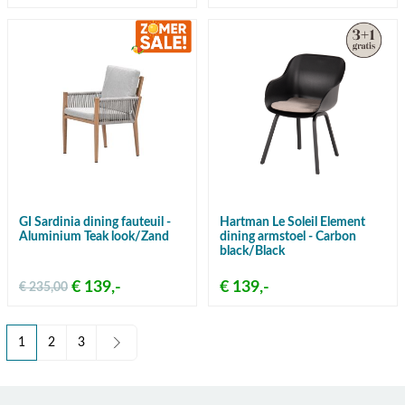
GI Sardinia dining fauteuil -
Hartman Le Soleil Element
Aluminium Teak look/Zand
dining armstoel - Carbon
black/Black
€ 139,-
€ 139,-
€ 235,00
1
2
3
U lees momenteel pagina
Pagina
Pagina