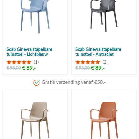
Scab Ginevra stapelbare
Scab Ginevra stapelbare
tuinstoel - Lichtblauw
tuinstoel - Antraciet
(1)
(2)
€ 89,-
€ 89,-
€ 98,00
€ 98,00
Meer dan 80 jaar ervari