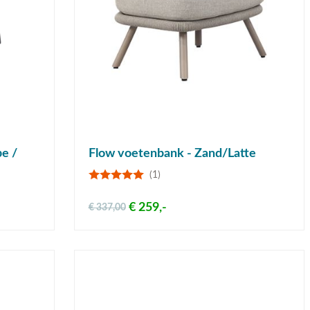
pe /
Flow voetenbank - Zand/Latte
(1)
€ 259,-
€ 337,00