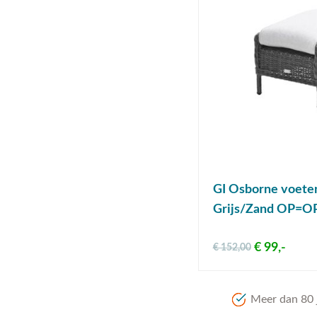
GI Osborne voete
Grijs/Zand OP=O
€ 99,-
€ 152,00
Meer dan 80 j