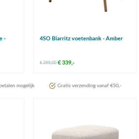
e -
4SO Biarritz voetenbank - Amber
€ 339,-
€ 399,00
betalen mogelijk
Gratis verzending vanaf €50,-