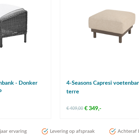
nbank - Donker
4-Seasons Capresi voetenban
P
terre
€ 349,-
€ 409,00
aar ervaring
Levering op afspraak
Achteraf 