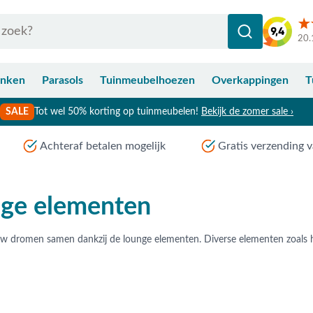
20.
anken
Parasols
Tuinmeubelhoezen
Overkappingen
T
SALE
Tot wel 50% korting op tuinmeubelen!
Bekijk de zomer sale ›
Achteraf betalen mogelijk
Gratis verzending v
nge elementen