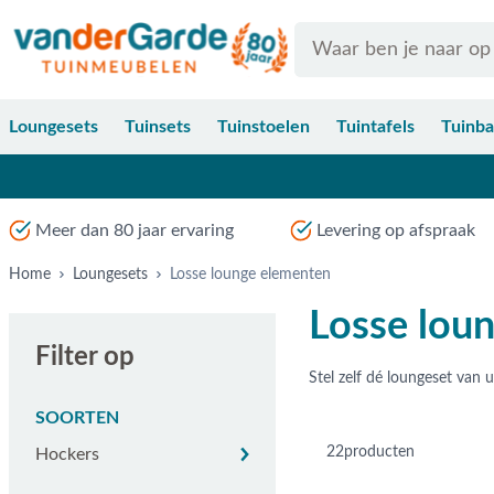
Ga naar de inhoud
Search
Loungesets
Tuinsets
Tuinstoelen
Tuintafels
Tuinb
Meer dan 80 jaar ervaring
Levering op afspraak
Home
Loungesets
Losse lounge elementen
Losse lou
Filter op
SOORTEN
Hockers
22
producten
Hockers