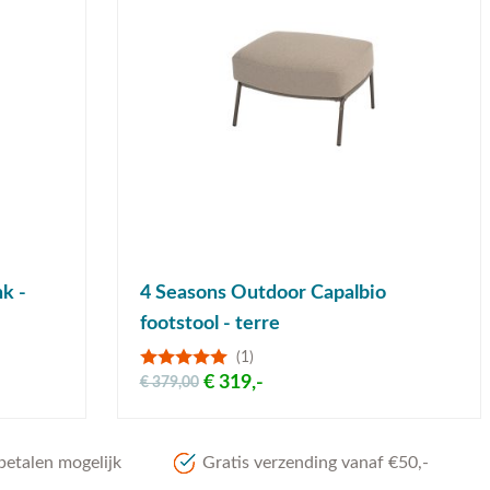
k -
4 Seasons Outdoor Capalbio
footstool - terre
(1)
€ 319,-
€ 379,00
betalen mogelijk
Gratis verzending vanaf €50,-