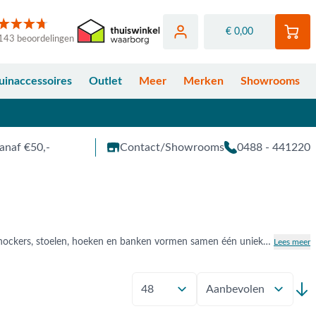
€ 0,00
143 beoordelingen
uinaccessoires
Outlet
Meer
Merken
Showrooms
anaf €50,-
Contact/Showrooms
0488 - 441220
Stel zelf dé loungeset van uw dromen samen dankzij de lounge elementen. Diverse elementen zoals hockers, stoelen, hoeken en banken vormen samen één unieke loungeset. De loungeset elementen voor in de tuin zijn van A-Merken zoals Garden Impressions, 4-Seasons Outdoor, Hello Suns en ons eigen merk:Van der Garde Tuinmeubelen premium. De merken hebben elk diverse loungeset elementen van materialen zoals, Rotan, Aluminiu, Wicker, Textileen, RVS en Sunbrella. Wat is uw ideale samenstelling?
Lees meer
Toon