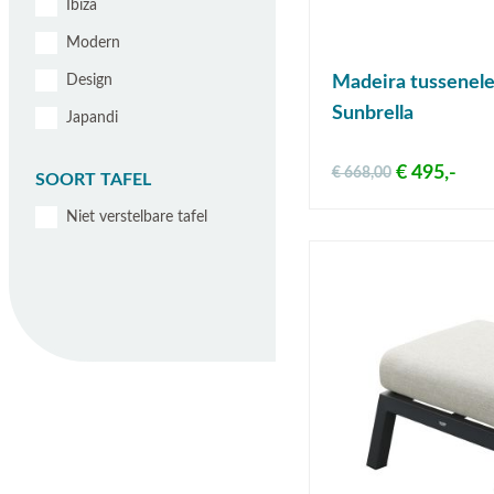
Ibiza
Modern
Design
Madeira tussenele
Sunbrella
Japandi
€ 495,-
€ 668,00
SOORT TAFEL
Niet verstelbare tafel