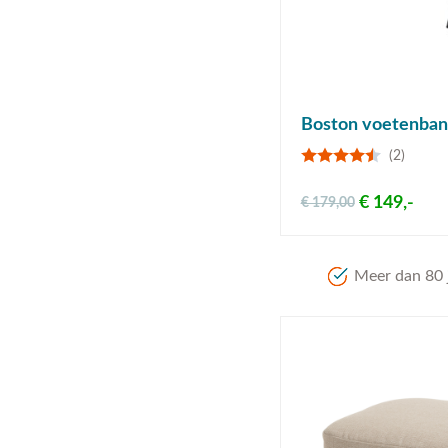
Boston voetenbank
(2)
€ 149,-
€ 179,00
Meer dan 80 j