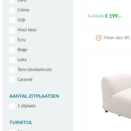
Zand
Crème
€ 199,-
€ 259,00
Grijs
Hout kleur
Meer dan 80 j
Ecru
Beige
Latte
Terre (donkerbruin)
Caramel
AANTAL ZITPLAATSEN
1 zitplaats
TUINSTIJL