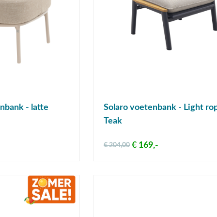
nbank - latte
Solaro voetenbank - Light ro
Teak
€ 169,-
€ 204,00