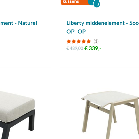
ment - Naturel
Liberty middenelement - Soo
OP=OP
(1)
€ 339,-
€ 489,00