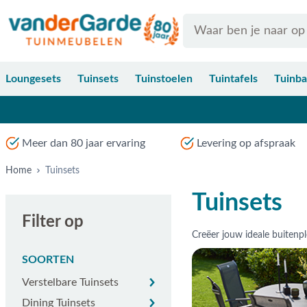
Ga naar de inhoud
Search
Loungesets
Tuinsets
Tuinstoelen
Tuintafels
Tuinb
Meer dan 80 jaar ervaring
Levering op afspraak
Home
Tuinsets
Tuinsets
Filter op
SOORTEN
Verstelbare tuinsets
Verstelbare Tuinsets
Dining tuinsets
Dining Tuinsets