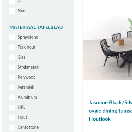
Ja
Nee
MATERIAAL TAFELBLAD
Spraystone
Teak hout
Glas
Strekmetaal
Polywood
Keramiek
Aluminium
Jasmine Black/Sil
HPL
ovale dining tuins
Hout
Houtlook
Centostone