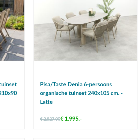
tuinset
Pisa/Taste Denia 6-persoons
 210x90
organische tuinset 240x105 cm. -
Latte
€ 1.995,-
€ 2.527,00