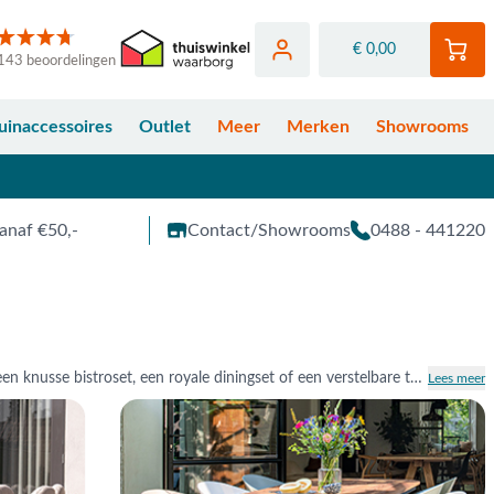
€ 0,00
143 beoordelingen
uinaccessoires
Outlet
Meer
Merken
Showrooms
anaf €50,-
Contact/Showrooms
0488 - 441220
Creëer jouw ideale buitenplek met een tuinset van Van der Garde Tuinmeubelen. Of je nu gaat voor een knusse bistroset, een royale diningset of een verstelbare tuinset, je geniet van ultiem comfortabel buitenleven. Kies uit stijlvolle materialen met elk een eigen charme. Bestel jouw tuinset eenvoudig online of kom proefzitten in één van onze showrooms. Je bent van harte welkom in Opheusden, Duiven of Apeldoorn.
Lees meer