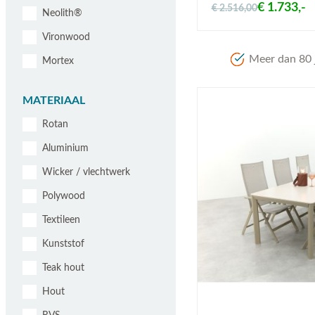
€ 1.733,-
€ 2.516,00
Neolith®
Vironwood
Meer dan 80 j
Mortex
MATERIAAL
Rotan
Aluminium
Wicker / vlechtwerk
Polywood
Textileen
Kunststof
Teak hout
Hout