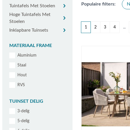
Populaire filters:
N
Tuintafels met stoelen
Tuintafels Met Stoelen
Hoge tuintafels met stoelen
Hoge Tuintafels Met
Stoelen
1
2
3
4
...
Inklapbare tuinsets
Inklapbare Tuinsets
U lees momenteel pagina
Pagina
Pagina
Pagina
MATERIAAL FRAME
Aluminium
Staal
Hout
RVS
TUINSET DELIG
3-delig
5-delig