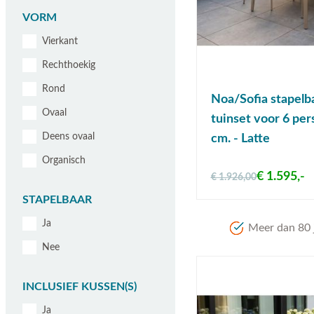
VORM
Vierkant
Rechthoekig
Rond
Noa/Sofia stapelb
Ovaal
tuinset voor 6 pe
Deens ovaal
cm. - Latte
Organisch
€ 1.595,-
€ 1.926,00
STAPELBAAR
Ja
Meer dan 80 j
Nee
INCLUSIEF KUSSEN(S)
Ja