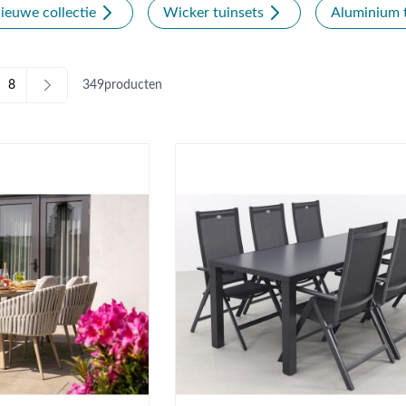
ieuwe collectie
Wicker tuinsets
Aluminium t
8
349
producten
Pagina