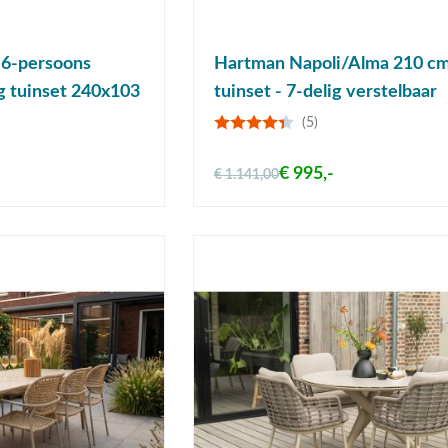
 6-persoons
Hartman Napoli/Alma 210 cm
g tuinset 240x103
tuinset - 7-delig verstelbaar
(5)
€ 995,-
€ 1.141,00