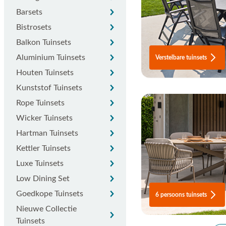
Barsets
Barsets
Bistrosets
Bistrosets
Balkon tuinsets
Balkon Tuinsets
Aluminium tuinsets
Aluminium Tuinsets
Verstelbare tuinsets
Houten tuinsets
Houten Tuinsets
Kunststof tuinsets
Kunststof Tuinsets
Rope tuinsets
Rope Tuinsets
Wicker tuinsets
Wicker Tuinsets
Hartman tuinsets
Hartman Tuinsets
Kettler tuinsets
Kettler Tuinsets
Luxe tuinsets
Luxe Tuinsets
Low dining set
Low Dining Set
Goedkope tuinsets
Goedkope Tuinsets
6 persoons tuinsets
Nieuwe collectie tuinsets
Nieuwe Collectie
Tuinsets