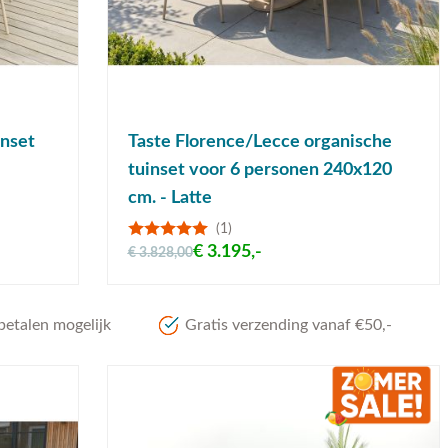
inset
Taste Florence/Lecce organische
tuinset voor 6 personen 240x120
cm. - Latte
(1)
€ 3.195,-
€ 3.828,00
betalen mogelijk
Gratis verzending vanaf €50,-