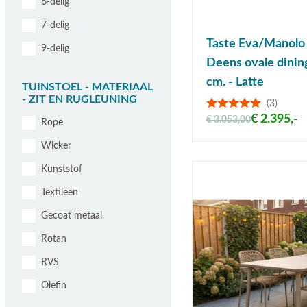
6-delig
7-delig
Taste Eva/Manolo
9-delig
Deens ovale dinin
cm. - Latte
TUINSTOEL - MATERIAAL
- ZIT EN RUGLEUNING
(3)
€ 2.395,-
€ 3.053,00
Rope
Wicker
Kunststof
Textileen
Gecoat metaal
Rotan
RVS
Olefin