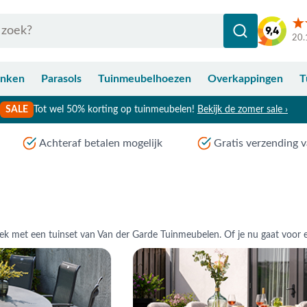
20.
anken
Parasols
Tuinmeubelhoezen
Overkappingen
T
SALE
Tot wel 50% korting op tuinmeubelen!
Bekijk de zomer sale ›
Achteraf betalen mogelijk
Gratis verzending v