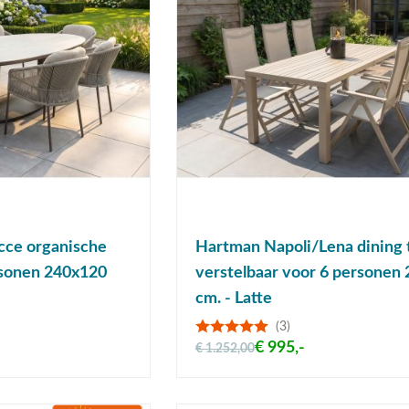
cce organische
Hartman Napoli/Lena dining 
rsonen 240x120
verstelbaar voor 6 personen
cm. - Latte
(3)
€ 995,-
€ 1.252,00