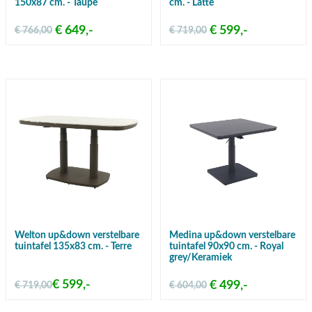
150x87 cm. - Taupe
cm. - Latte
€ 649,-
€ 599,-
€ 766,00
€ 719,00
Gratis verzending vanaf €50,-
Welton up&down verstelbare
Medina up&down verstelbare
tuintafel 135x83 cm. - Terre
tuintafel 90x90 cm. - Royal
grey/Keramiek
€ 599,-
€ 499,-
€ 719,00
€ 604,00