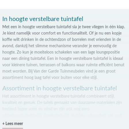
In hoogte verstelbare tuintafel
Met een in hoogte verstelbare tuintafel sla je twee vliegen in één klap.
Je kiest namelijk voor comfort en functionaliteit. Of je nu een kopje
koffie wilt drinken in de ochtendzon of borrelen met vrienden in de
avond, dankzij het slimme mechanisme verander je eenvoudig de
hoogte. Zo kun je moeiteloos schakelen van een lage loungepositie
naar een dining tuintafel. Een in hoogte verstelbare tuintafel is ideaal
voor kleinere tuinen, terrassen of balkons waar ruimte efficiënt benut
moet worden. Bij Van der Garde Tuinmeubelen vind je een groot
assortiment hoog laag tafel voor buiten voor elke stijl.
Assortiment in hoogte verstelbare tuintafel
Het assortiment in hoogte verstelbare tuintafel combineert stijl,
kwaliteit en gemak. De tafels gemaakt van duurzame materialen zijn
bestand tegen weer en wind en zijn ook nog eens
onderhoudsvriendelijk. Bovendien zijn de tafels ontworpen met oog
voor detail: strak design, moderne kleuren en stevige frames die
Lees meer
passen bij elk type tuinset of loungeset.