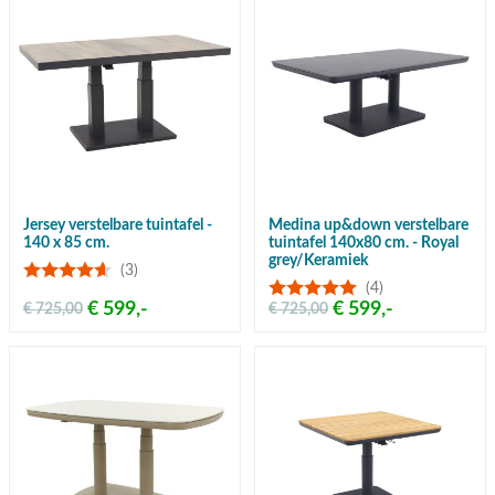
Jersey verstelbare tuintafel -
Medina up&down verstelbare
140 x 85 cm.
tuintafel 140x80 cm. - Royal
grey/Keramiek
(3)
(4)
€ 599,-
€ 599,-
€ 725,00
€ 725,00