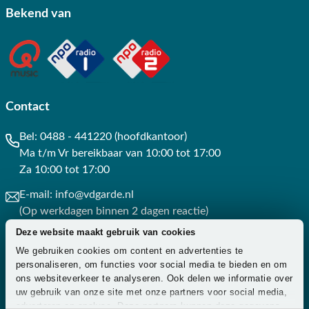
Bekend van
Contact
Bel:
0488 - 441220 (hoofdkantoor)
Ma t/m Vr bereikbaar van 10:00 tot 17:00
Za 10:00 tot 17:00
E-mail:
info@vdgarde.nl
(Op werkdagen binnen 2 dagen reactie)
Deze website maakt gebruik van cookies
Whatsapp:
0488441220
We gebruiken cookies om content en advertenties te
(Op werkdagen binnen 3 uur reactie)
personaliseren, om functies voor social media te bieden en om
ons websiteverkeer te analyseren. Ook delen we informatie over
Contact
uw gebruik van onze site met onze partners voor social media,
adverteren en analyse. Deze partners kunnen deze gegevens