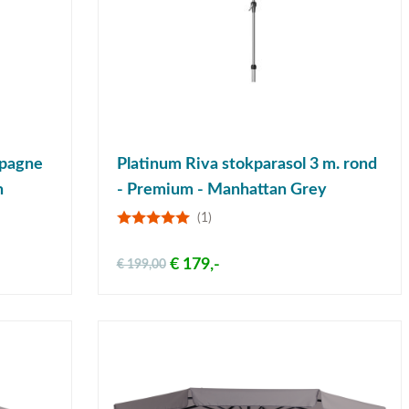
mpagne
Platinum Riva stokparasol 3 m. rond
n
- Premium - Manhattan Grey
(1)
€ 179,-
€ 199,00