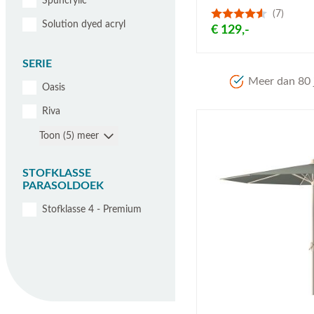
Spuncrylic
(7)
Solution dyed acryl
€ 129,-
SERIE
Meer dan 80 j
Oasis
Riva
Toon (5) meer
STOFKLASSE
PARASOLDOEK
Stofklasse 4 - Premium