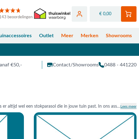
€ 0,00
143 beoordelingen
uinaccessoires
Outlet
Meer
Merken
Showrooms
anaf €50,-
Contact/Showrooms
0488 - 441220
Een echte klassieker: de stokparasol. Stokparasols zijn er in allerlei kleuren, formaten en soorten. Zo is er altijd wel een stokparasol die in jouw tuin past. In ons assortiment vind je diverse a merken zoals Platinum, 4 Seasons Outdoor en Madison. De outdoor textiel parasoldoeken zijn kleurvast en bieden natuurlijk een goede UV-wering. Zo geniet je jaar in, jaar uit van een heerlijk schaduwplekje in de tuin. Bestel eenvoudig online of kom langs in een van onze tuinmeubel showrooms. Laat je inspireren door meer dan 3000 m² aan tuinmeubelen en parasols of bekijk online ons ruime assortiment aan stokparasols. Welke vorm parasol wilt u?
Lees meer