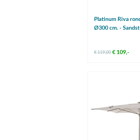
Platinum Riva ron
Ø300 cm. - Sands
€ 109,-
€ 119,00