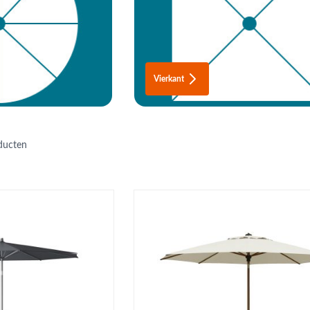
Vierkant
ducten