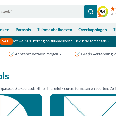
20.
anken
Parasols
Tuinmeubelhoezen
Overkappingen
T
SALE
Tot wel 50% korting op tuinmeubelen!
Bekijk de zomer sale ›
Achteraf betalen mogelijk
Gratis verzending v
ols