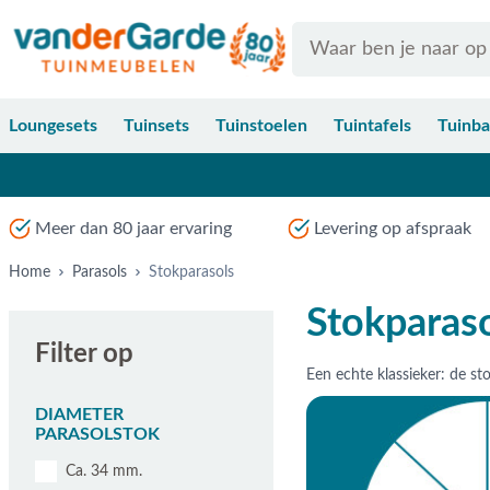
Ga naar de inhoud
Search
Loungesets
Tuinsets
Tuinstoelen
Tuintafels
Tuinb
Meer dan 80 jaar ervaring
Levering op afspraak
Home
Parasols
Stokparasols
Stokparas
Filter op
DIAMETER
PARASOLSTOK
Ca. 34 mm.