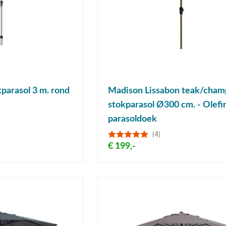
parasol 3 m. rond
Madison Lissabon teak/cha
stokparasol Ø300 cm. - Olefi
parasoldoek
(4)
€ 199,-