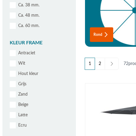
Ca. 38 mm.
Ca. 48 mm.
Ca. 60 mm.
Rond
KLEUR FRAME
Antraciet
Wit
1
2
72
pro
U lees momenteel pagina
Pagina
Hout kleur
Grijs
Zand
Beige
Latte
Ecru