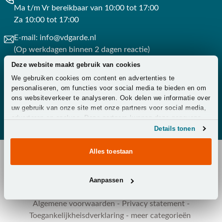
Ma t/m Vr bereikbaar van 10:00 tot 17:00
Za 10:00 tot 17:00
E-mail:
info@vdgarde.nl
(Op werkdagen binnen 2 dagen reactie)
Deze website maakt gebruik van cookies
Whatsapp:
0488441220
We gebruiken cookies om content en advertenties te
(Op werkdagen binnen 3 uur reactie)
personaliseren, om functies voor social media te bieden en om
ons websiteverkeer te analyseren. Ook delen we informatie over
Contact
uw gebruik van onze site met onze partners voor social media,
adverteren en analyse. Deze partners kunnen deze gegevens
combineren met andere informatie die u aan ze heeft verstrekt
Details tonen
of die ze hebben verzameld op basis van uw gebruik van hun
services.
Alles toestaan
Copyright © 2026 - Van der Garde Tuinmeubelen -
Aanpassen
Klantenservice
-
Overeenkomst ontbinden
-
Zakelijk
-
Zorg
-
Algemene voorwaarden
-
Privacy statement
-
Toegankelijkheisdverklaring
-
meer categorieën