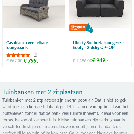
Casablanca verstelbare
Liberty Sunbrella loungeset -
loungebank
Sooty - 2-delig OP=OP
(1)
€ 949,-
€ 799,-
€ 967,00
€ 1.496,00
Tuinbanken met 2 zitplaatsen
Tuinbanken met 2 zitplaatsen zijn enorm populair. Dat is niet zo gek,
want met een knusse tuinbank geniet je samen van optimaal van het
buitenleven zonder dat de bank veel ruimte inneemt. Ideaal voor een
terras, balkon of kleinere tuin. Kleine tuinbanken zijn verkrijgbaar in
verschillende stijlen en materialen. Zo is er altijd een tuinbank die
perfect bij jouw tuin of balkon past. Ga je voor een klassieke houten