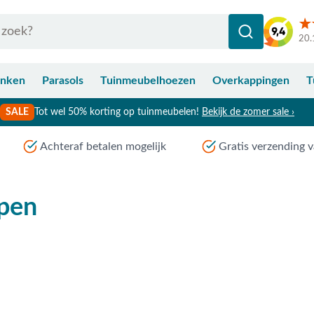
20.
anken
Parasols
Tuinmeubelhoezen
Overkappingen
T
SALE
Tot wel 50% korting op tuinmeubelen!
Bekijk de zomer sale ›
Achteraf betalen mogelijk
Gratis verzending v
pen