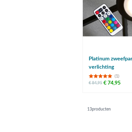
Platinum zweefpa
verlichting
(1)
€ 74,95
€ 84,95
13
producten