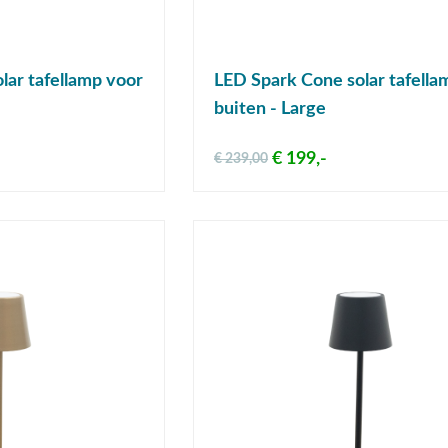
lar tafellamp voor
LED Spark Cone solar tafella
buiten - Large
€ 199,-
€ 239,00