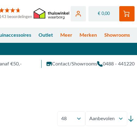
€ 0,00
143 beoordelingen
uinaccessoires
Outlet
Meer
Merken
Showrooms
anaf €50,-
Contact/Showrooms
0488 - 441220
Toon