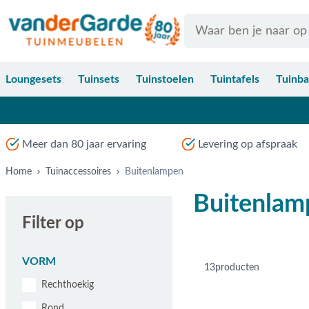
Ga naar de inhoud
Search
Loungesets
Tuinsets
Tuinstoelen
Tuintafels
Tuinb
Meer dan 80 jaar ervaring
Levering op afspraak
Home
Tuinaccessoires
Buitenlampen
Buitenlam
Filter op
VORM
13
producten
Rechthoekig
Rond