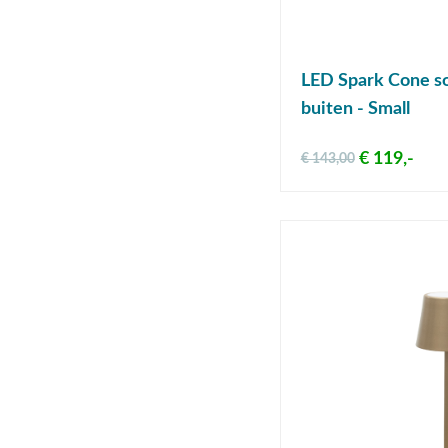
LED Spark Cone so
buiten - Small
€ 119,-
€ 143,00