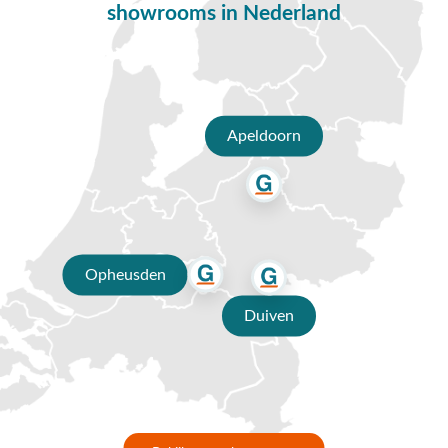
showrooms in Nederland
Madison Timor parasol
Varianten Madison parasol
Bij Van der Garde Tuinmeubelen hebben we een ruime keuze aan
Madison parasols in verschillende maten en vormen. Of je nu een
grote parasol van 4 meter doorsnee wilt of liever een compactere
Apeldoorn
variant van 2 meter, wij hebben de perfecte optie voor jou. Kies uit
rechthoekige parasols zoals de Madison parasol Delos Luxe, vierkante
parasols zoals die uit de Madison parasol Delos Luxe-lijn, of ronde
parasols zoals de Madison parasol Flores Luxe. Daarnaast hebben we
ook diverse kleuropties, van sfeervol rood tot neutraal taupe. Bekijk
ons volledige assortiment voor hoogwaardige
parasols
van
Opheusden
verschillende merken.
Duiven
Madison parasolvoet
Deze parasols worden standaard zonder parasolvoet geleverd. Ze zijn
verkrijgbaar in verschillende afmetingen, variërend van vierkant
300x300 cm tot een ronde Madison parasol met een diameter van
350 cm. De range beslaat afmetingen van 200 cm tot maar liefst 400
cm. Ontdek het assortiment en vind de Madison parasol die bij jou