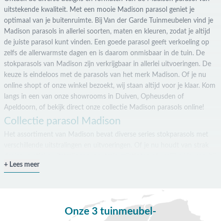
uitstekende kwaliteit. Met een mooie Madison parasol geniet je
optimaal van je buitenruimte. Bij Van der Garde Tuinmeubelen vind je
Madison parasols in allerlei soorten, maten en kleuren, zodat je altijd
de juiste parasol kunt vinden. Een goede parasol geeft verkoeling op
zelfs de allerwarmste dagen en is daarom onmisbaar in de tuin. De
stokparasols van Madison zijn verkrijgbaar in allerlei uitvoeringen. De
keuze is eindeloos met de parasols van het merk Madison. Of je nu
online shopt of onze winkel bezoekt, wij staan altijd voor je klaar. Kom
langs in een van onze showrooms in Duiven, Opheusden of
Apeldoorn, of bekijk direct onze collectie Madison parasols online!
Collectie parasol Madison
Het assortiment van Madison bevat diverse series stokparasols met
verschillende uitstralingen en uitvoeringen. Of je nu houdt van strak
design, rustieke uitstralingen, neutrale grijstinten of vrolijke kleuren, bij
Lees meer
Van der Garde Tuinmeubelen vind je de perfecte Madison parasol
voor jou, zoals:
Madison Flores parasol
Madison Syros parasol
Onze 3 tuinmeubel-
Madison Las Palmas parasol