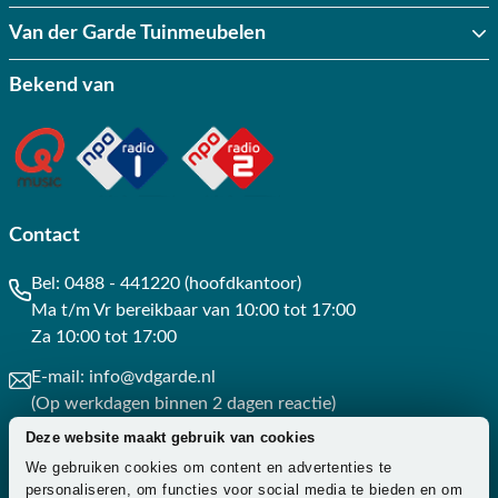
Van der Garde Tuinmeubelen
Bekend van
Contact
Bel:
0488 - 441220 (hoofdkantoor)
Ma t/m Vr bereikbaar van 10:00 tot 17:00
Za 10:00 tot 17:00
E-mail:
info@vdgarde.nl
(Op werkdagen binnen 2 dagen reactie)
Deze website maakt gebruik van cookies
Whatsapp:
0488441220
We gebruiken cookies om content en advertenties te
(Op werkdagen binnen 3 uur reactie)
personaliseren, om functies voor social media te bieden en om