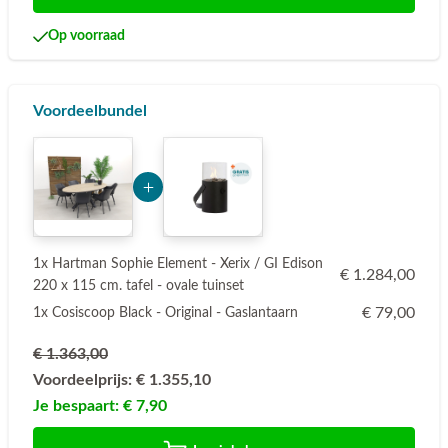
Op voorraad
Voordeelbundel
Add Product MjI0NA== 6a73f02b18957
1x Hartman Sophie Element - Xerix / GI Edison
€ 1.284,00
220 x 115 cm. tafel - ovale tuinset
€ 79,00
1x Cosiscoop Black - Original - Gaslantaarn
€ 1.363,00
Voordeelprijs:
€ 1.355,10
Je bespaart:
€ 7,90