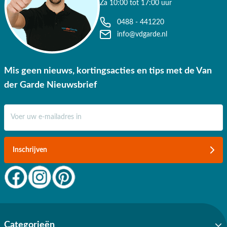
Za 10:00 tot 17:00 uur
✔ Gratis verzending vanaf €50,-
0488 - 441220
✔ 3 fysieke showrooms
info@vdgarde.nl
Mis geen nieuws, kortingsacties en tips met de Van
der Garde Nieuwsbrief
E-mail adres
Inschrijven
Categorieën