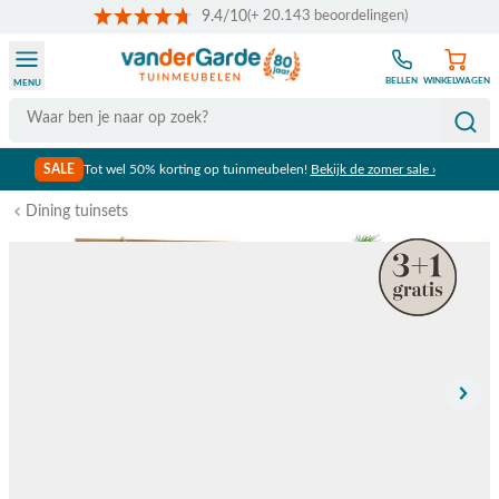
9.4/10
(+ 20.143 beoordelingen)
Ga naar de inhoud
BELLEN
WINKELWAGEN
MENU
Search
SALE
Tot wel 50% korting op tuinmeubelen!
Bekijk de zomer sale ›
Dining tuinsets