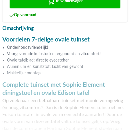
In winkelwagen
Op voorraad
Omschrijving
Voordelen 7-delige ovale tuinset
Onderhoudsvriendelijk!
Voorgevormde kuipstoelen: ergonomisch zitcomfort!
Ovale tafelblad: directe eyecatcher
Aluminium en kunststof: Licht van gewicht
Makkelijke montage
Complete tuinset met Sophie Element
diningstoel en ovale Edison tafel
Op zoek naar een betaalbare tuinset met mooie vormgeving
én hoog zitcomfort? Dan is de Sophie Element tuinstoel met
Edison tuintafel in ovale vorm een echte aanrader! Door de
ovale vorm van deze eettafel valt de tuinset gelijk op. Voeg
daar de comfortabele Hartman Sophie Element stoelen aan