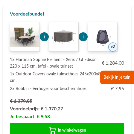
Voordeelbundel
Add Product Nzg0MQ== 6a73f02b18957
Add Product NTMxNQ==
2
1x Hartman Sophie Element - Xerix / GI Edison
€ 1.284,00
220 x 115 cm. tafel - ovale tuinset
1x Outdoor Covers ovale tuinsethoes 245x200x80
€ 79,95
Bekijk in je tuin
cm.
€ 7,95
2x Bobbin - Verhoger voor beschermhoes
€ 1.379,85
Voordeelprijs:
€ 1.370,27
Je bespaart:
€ 9,58
In winkelwagen