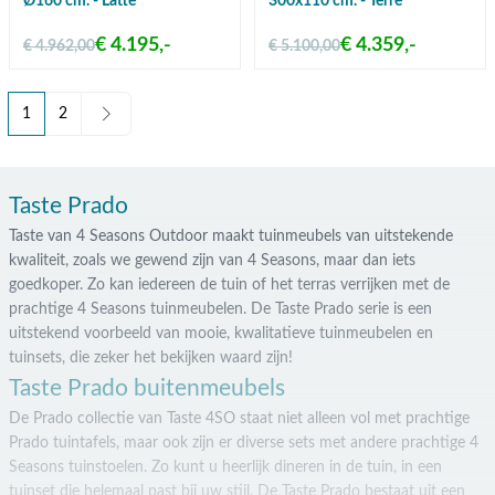
Ø160 cm. - Latte
300x110 cm. - Terre
€ 4.195,-
€ 4.359,-
€ 4.962,00
€ 5.100,00
1
2
U lees momenteel pagina
Pagina
Taste Prado
Taste van 4 Seasons Outdoor maakt tuinmeubels van uitstekende
kwaliteit, zoals we gewend zijn van 4 Seasons, maar dan iets
goedkoper. Zo kan iedereen de tuin of het terras verrijken met de
prachtige 4 Seasons tuinmeubelen. De Taste Prado serie is een
uitstekend voorbeeld van mooie, kwalitatieve tuinmeubelen en
tuinsets, die zeker het bekijken waard zijn!
Taste Prado buitenmeubels
De Prado collectie van Taste 4SO staat niet alleen vol met prachtige
Prado tuintafels, maar ook zijn er diverse sets met andere prachtige 4
Seasons tuinstoelen. Zo kunt u heerlijk dineren in de tuin, in een
tuinset die helemaal past bij uw stijl. De Taste Prado bestaat uit een