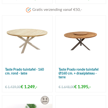
Taste Prado tuintafel - 160
Taste Prado ronde tuintafel
cm. rond - latte
Ø160 cm. + draaiplateau -
terre
€ 1.249,-
€ 1.395,-
€ 1.439,00
€ 1.648,00