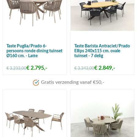
Taste Puglia/Prado 6-
Taste Barista Antraciet/Prado
persoons ronde dining tuinset
Ellips 240x115 cm. ovale
Ø160 cm. - Latte
tuinset - 7 delig
€ 2.795,-
€ 2.849,-
€ 3.233,00
€ 3.343,00