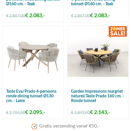
Ø160 cm. - Teak
tuinset Ø160 cm. - Teak
€ 2.083,-
€ 2.083,-
€ 2.867,00
€ 2.867,00
Taste Eva/Prado 4-persoons
Garden Impressions margriet
ronde dining tuinset Ø130
naturel/Taste Prado 160 cm. -
cm. - Latte
Ronde tuinset
€ 2.095,-
€ 2.143,-
€ 2.704,00
€ 2.843,00