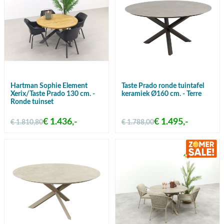
Hartman Sophie Element
Taste Prado ronde tuintafel
Xerix/Taste Prado 130 cm. -
keramiek Ø160 cm. - Terre
Ronde tuinset
€ 1.436,-
€ 1.495,-
€ 1.810,80
€ 1.788,00