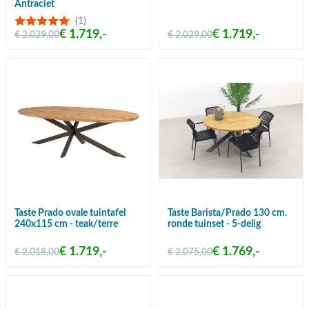
Antraciet
(1)
€ 1.719,-
€ 1.719,-
€ 2.029,00
€ 2.029,00
Taste Prado ovale tuintafel
Taste Barista/Prado 130 cm.
240x115 cm - teak/terre
ronde tuinset - 5-delig
€ 1.719,-
€ 1.769,-
€ 2.018,00
€ 2.075,00