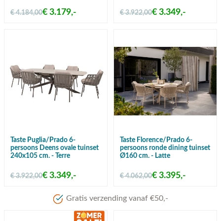
€ 3.179,-
€ 3.349,-
€ 4.184,00
€ 3.922,00
Taste Puglia/Prado 6-
Taste Florence/Prado 6-
persoons Deens ovale tuinset
persoons ronde dining tuinset
240x105 cm. - Terre
Ø160 cm. - Latte
€ 3.349,-
€ 3.395,-
€ 3.922,00
€ 4.062,00