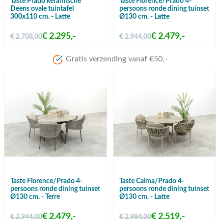
Taste Prado keramische
Taste Florence/Prado 4-
Deens ovale tuintafel
persoons ronde dining tuinset
300x110 cm. - Latte
Ø130 cm. - Latte
€ 2.295,-
€ 2.479,-
€ 2.708,00
€ 2.944,00
Taste Florence/Prado 4-
Taste Calma/Prado 4-
persoons ronde dining tuinset
persoons ronde dining tuinset
Ø130 cm. - Terre
Ø130 cm. - Latte
€ 2.479,-
€ 2.519,-
€ 2.944,00
€ 2.984,00