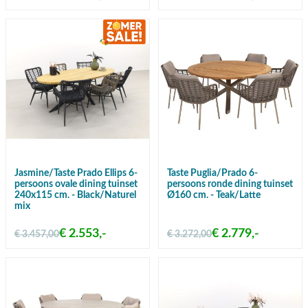
Jasmine/Taste Prado Ellips 6-
Taste Puglia/Prado 6-
persoons ovale dining tuinset
persoons ronde dining tuinset
240x115 cm. - Black/Naturel
Ø160 cm. - Teak/Latte
mix
€ 2.553,-
€ 2.779,-
€ 3.457,00
€ 3.272,00