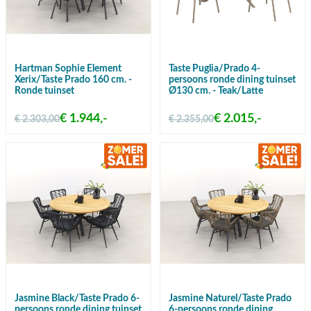
Hartman Sophie Element
Taste Puglia/Prado 4-
Xerix/Taste Prado 160 cm. -
persoons ronde dining tuinset
Ronde tuinset
Ø130 cm. - Teak/Latte
€ 1.944,-
€ 2.015,-
€ 2.303,00
€ 2.355,00
Jasmine Black/Taste Prado 6-
Jasmine Naturel/Taste Prado
persoons ronde dining tuinset
6-persoons ronde dining