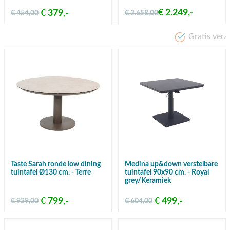
€ 2.249,-
€ 379,-
€ 454,00
€ 2.658,00
Gratis verzending vanaf €50,-
Taste Sarah ronde low dining
Medina up&down verstelbare
tuintafel Ø130 cm. - Terre
tuintafel 90x90 cm. - Royal
grey/Keramiek
€ 799,-
€ 499,-
€ 939,00
€ 604,00