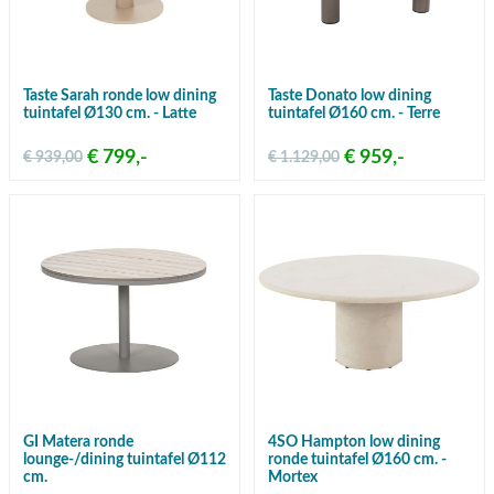
Taste Sarah ronde low dining
Taste Donato low dining
tuintafel Ø130 cm. - Latte
tuintafel Ø160 cm. - Terre
€ 799,-
€ 959,-
€ 939,00
€ 1.129,00
GI Matera ronde
4SO Hampton low dining
lounge-/dining tuintafel Ø112
ronde tuintafel Ø160 cm. -
cm.
Mortex