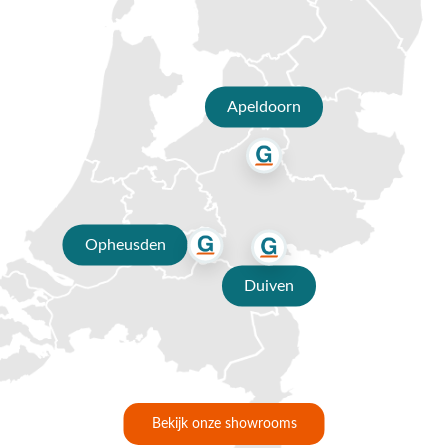
Apeldoorn
Opheusden
Duiven
Bekijk onze showrooms