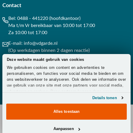
Contact
Bel:
0488 - 441220 (hoofdkantoor)
Ma t/m Vr bereikbaar van 10:00 tot 17:00
Za 10:00 tot 17:00
E-mail:
info@vdgarde.nl
(Op werkdagen binnen 2 dagen reactie)
Deze website maakt gebruik van cookies
Whatsapp:
0488441220
We gebruiken cookies om content en advertenties te
(Op werkdagen binnen 3 uur reactie)
personaliseren, om functies voor social media te bieden en om
ons websiteverkeer te analyseren. Ook delen we informatie over
Contact
uw gebruik van onze site met onze partners voor social media,
adverteren en analyse. Deze partners kunnen deze gegevens
combineren met andere informatie die u aan ze heeft verstrekt
Details tonen
of die ze hebben verzameld op basis van uw gebruik van hun
services.
Alles toestaan
Copyright © 2026 - Van der Garde Tuinmeubelen -
Aanpassen