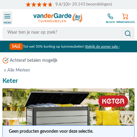
9.4/10
(+ 20.143 beoordelingen)
Ga naar de inhoud
BELLEN
WINKELWAGEN
MENU
Search
SALE
Tot wel 50% korting op tuinmeubelen!
Bekijk de zomer sale ›
Alle Merken
Keter
Geen producten gevonden voor deze selectie.