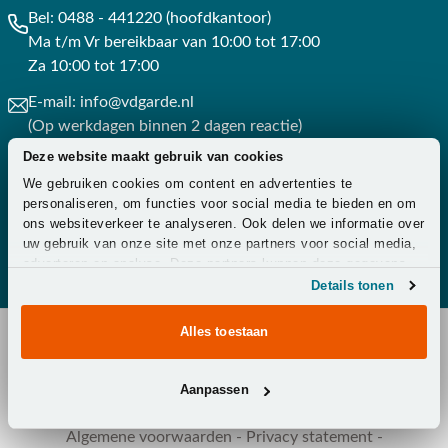
Bel:
0488 - 441220 (hoofdkantoor)
Ma t/m Vr bereikbaar van 10:00 tot 17:00
Za 10:00 tot 17:00
E-mail:
info@vdgarde.nl
(Op werkdagen binnen 2 dagen reactie)
Deze website maakt gebruik van cookies
Whatsapp:
0488441220
We gebruiken cookies om content en advertenties te
(Op werkdagen binnen 3 uur reactie)
personaliseren, om functies voor social media te bieden en om
ons websiteverkeer te analyseren. Ook delen we informatie over
Contact
uw gebruik van onze site met onze partners voor social media,
adverteren en analyse. Deze partners kunnen deze gegevens
combineren met andere informatie die u aan ze heeft verstrekt
Details tonen
of die ze hebben verzameld op basis van uw gebruik van hun
services.
Alles toestaan
Copyright © 2026 - Van der Garde Tuinmeubelen -
Aanpassen
Klantenservice
-
Overeenkomst ontbinden
-
Zakelijk
-
Zorg
-
Algemene voorwaarden
-
Privacy statement
-