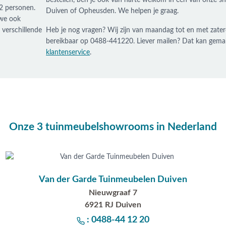
bestellen, ben je ook van harte welkom in één van onze 
2 personen.
Duiven of Opheusden. We helpen je graag.
 we ook
 verschillende
Heb je nog vragen? Wij zijn van maandag tot en met zater
bereikbaar op 0488-441220. Liever mailen? Dat kan gemak
klantenservice
.
Onze 3 tuinmeubelshowrooms in Nederland
Van der Garde Tuinmeubelen Duiven
Nieuwgraaf 7
6921 RJ Duiven
: 0488-44 12 20