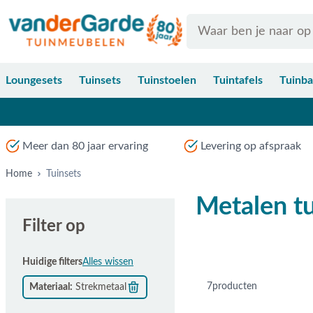
Ga naar de inhoud
Search
Loungesets
Tuinsets
Tuinstoelen
Tuintafels
Tuinb
Meer dan 80 jaar ervaring
Levering op afspraak
Home
Tuinsets
Metalen tu
Filter op
Huidige filters
Alles wissen
7
producten
Materiaal
Strekmetaal