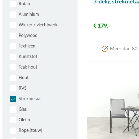
3-delig strekmeta
Rotan
Aluminium
Wicker / vlechtwerk
€ 179,-
Polywood
Textileen
Meer dan 80 j
Kunststof
Teak hout
Hout
RVS
Strekmetaal
Glas
Olefin
Rope (touw)