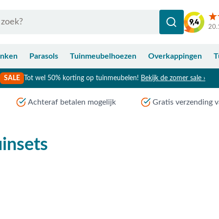
20.
anken
Parasols
Tuinmeubelhoezen
Overkappingen
T
SALE
Tot wel 50% korting op tuinmeubelen!
Bekijk de zomer sale ›
Achteraf betalen mogelijk
Gratis verzending v
insets