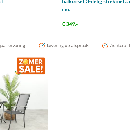
al
balkonset 3-delig strekmetaa
cm.
€ 349,-
aar ervaring
Levering op afspraak
Achteraf 