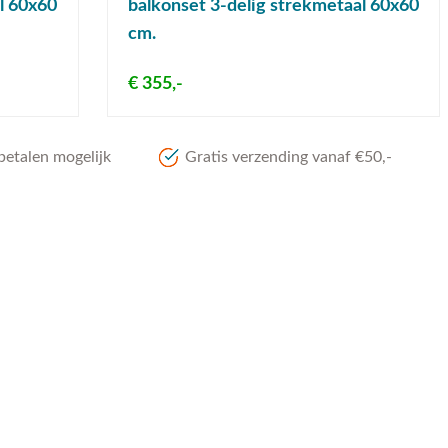
l 60x60
balkonset 3-delig strekmetaal 60x60
cm.
€ 355,-
betalen mogelijk
Gratis verzending vanaf €50,-