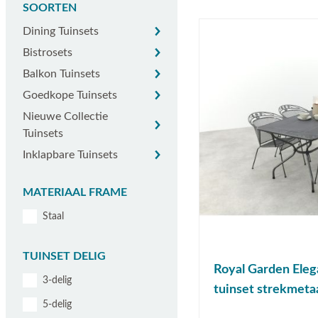
SOORTEN
Dining tuinsets
Dining Tuinsets
Bistrosets
Bistrosets
Balkon tuinsets
Balkon Tuinsets
Goedkope tuinsets
Goedkope Tuinsets
Nieuwe collectie tuinsets
Nieuwe Collectie
Tuinsets
Inklapbare tuinsets
Inklapbare Tuinsets
MATERIAAL FRAME
Staal
TUINSET DELIG
Royal Garden Eleg
3-delig
tuinset strekmeta
5-delig