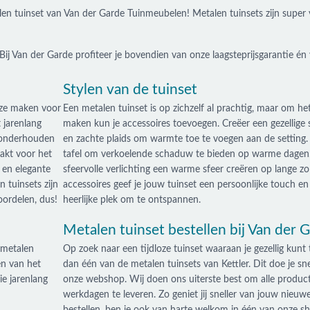
alen tuinset van Van der Garde Tuinmeubelen! Metalen tuinsets zijn super v
j Van der Garde profiteer je bovendien van onze laagsteprijsgarantie én 
Stylen van de tuinset
uze maken voor
Een metalen tuinset is op zichzelf al prachtig, maar om he
 jarenlang
maken kun je accessoires toevoegen. Creëer een gezellige 
e onderhouden
en zachte plaids om warmte toe te voegen aan de setting.
akt voor het
tafel om verkoelende schaduw te bieden op warme dagen.
 en elegante
sfeervolle verlichting een warme sfeer creëren op lange 
 tuinsets zijn
accessoires geef je jouw tuinset een persoonlijke touch en
oordelen, dus!
heerlijke plek om te ontspannen.
Metalen tuinset bestellen bij Van der 
 metalen
Op zoek naar een tijdloze tuinset waaraan je gezellig kunt 
en van het
dan één van de metalen tuinsets van Kettler. Dit doe je sn
e jarenlang
onze webshop. Wij doen ons uiterste best om alle produc
werkdagen te leveren. Zo geniet jij sneller van jouw nieuwe