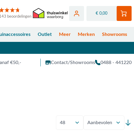
€ 0,00
143 beoordelingen
uinaccessoires
Outlet
Meer
Merken
Showrooms
anaf €50,-
Contact/Showrooms
0488 - 441220
Toon