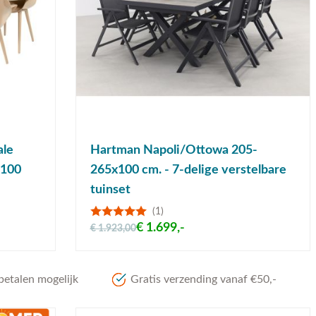
ale
Hartman Napoli/Ottowa 205-
x100
265x100 cm. - 7-delige verstelbare
tuinset
(1)
€ 1.699,-
€ 1.923,00
betalen mogelijk
Gratis verzending vanaf €50,-