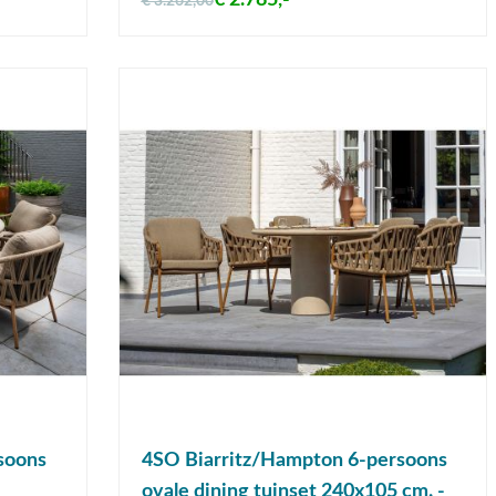
€ 2.785,-
€ 3.262,00
soons
4SO Biarritz/Hampton 6-persoons
ovale dining tuinset 240x105 cm. -