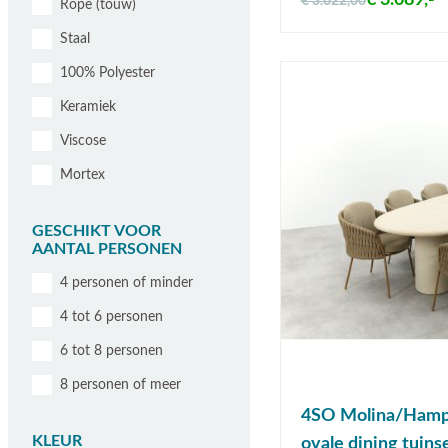
€ 3.089,-
€ 3.622,00
Rope (touw)
Staal
100% Polyester
Keramiek
Viscose
Mortex
GESCHIKT VOOR
AANTAL PERSONEN
4 personen of minder
4 tot 6 personen
6 tot 8 personen
8 personen of meer
4SO Molina/Hamp
KLEUR
ovale dining tuins