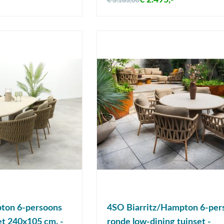
€ 2.495,-
€ 3.183,00
ton 6-persoons
4SO Biarritz/Hampton 6-per
et 240x105 cm. -
ronde low-dining tuinset -