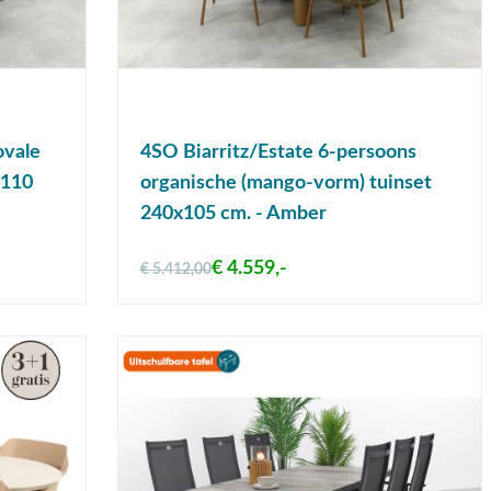
ovale
4SO Biarritz/Estate 6-persoons
x110
organische (mango-vorm) tuinset
240x105 cm. - Amber
€ 4.559,-
€ 5.412,00