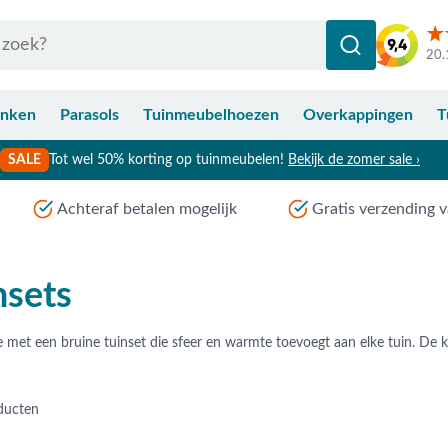
20.
anken
Parasols
Tuinmeubelhoezen
Overkappingen
T
SALE
Tot wel 50% korting op tuinmeubelen!
Bekijk de zomer sale ›
Achteraf betalen mogelijk
Gratis verzending v
nsets
ducten