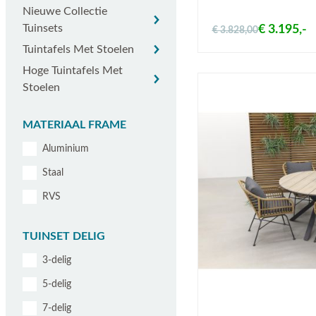
Nieuwe collectie tuinsets
Nieuwe Collectie
Tuinsets
€ 3.195,-
€ 3.828,00
Tuintafels met stoelen
Tuintafels Met Stoelen
Hoge tuintafels met stoelen
Hoge Tuintafels Met
Stoelen
MATERIAAL FRAME
Aluminium
Staal
RVS
TUINSET DELIG
3-delig
5-delig
7-delig