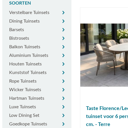
SOORTEN
Verstelbare tuinsets
Verstelbare Tuinsets
Dining tuinsets
Dining Tuinsets
Barsets
Barsets
Bistrosets
Bistrosets
Balkon tuinsets
Balkon Tuinsets
Aluminium tuinsets
Aluminium Tuinsets
Houten tuinsets
Houten Tuinsets
Kunststof tuinsets
Kunststof Tuinsets
Rope tuinsets
Rope Tuinsets
Wicker tuinsets
Wicker Tuinsets
Hartman tuinsets
Hartman Tuinsets
Luxe tuinsets
Luxe Tuinsets
Taste Florence/Le
Low dining set
Low Dining Set
tuinset voor 6 pe
Goedkope tuinsets
Goedkope Tuinsets
cm. - Terre