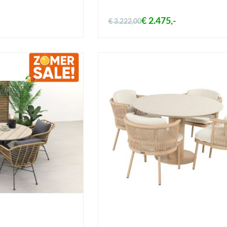
€ 2.475,-
€ 3.222,00