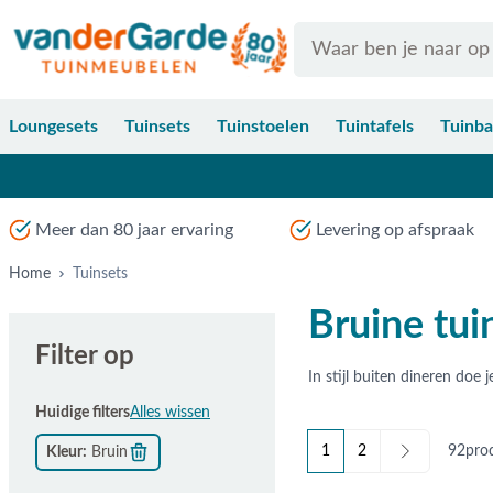
Ga naar de inhoud
Search
Loungesets
Tuinsets
Tuinstoelen
Tuintafels
Tuinb
Meer dan 80 jaar ervaring
Levering op afspraak
Home
Tuinsets
Bruine tui
Filter op
Huidige filters
Alles wissen
1
2
92
pro
Kleur
Bruin
U lees momenteel pagina
Pagina