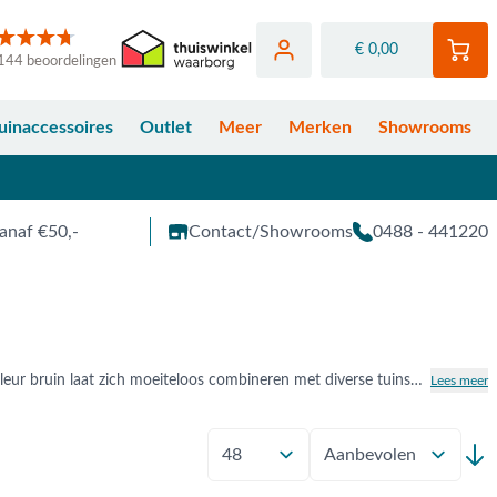
€ 0,00
144 beoordelingen
uinaccessoires
Outlet
Meer
Merken
Showrooms
anaf €50,-
Contact/Showrooms
0488 - 441220
In stijl buiten dineren doe je met een bruine tuinset die sfeer en warmte toevoegt aan elke tuin. De kleur bruin laat zich moeiteloos combineren met diverse tuinstijlen en materialen van van teakhout tot rope en keramiek. Of je nu kiest voor een landelijke of moderne uitstraling, er is altijd een tint en vorm die bij jouw tuin past. Bekijk het uitgebreide assortiment bruine tuinsets bij Van der Garde Tuinmeubelen online. Je bent ook van harte welkom in één van onze showrooms in Opheusden, Duiven of Apeldoorn.
Lees meer
Toon