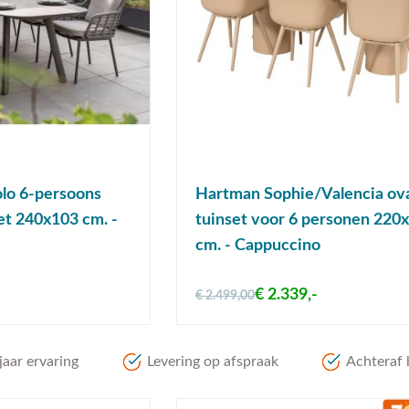
lo 6-persoons
Hartman Sophie/Valencia ov
et 240x103 cm. -
tuinset voor 6 personen 220
cm. - Cappuccino
€ 2.339,-
€ 2.499,00
aar ervaring
Levering op afspraak
Achteraf 