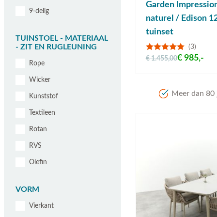
Garden Impressio
9-delig
naturel / Edison 1
tuinset
TUINSTOEL - MATERIAAL
- ZIT EN RUGLEUNING
(3)
€ 985,-
€ 1.455,00
Rope
Wicker
Meer dan 80 j
Kunststof
Textileen
Rotan
RVS
Olefin
VORM
Vierkant