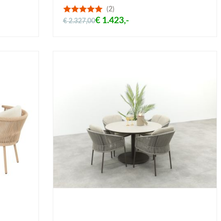
(2)
€ 1.423,-
€ 2.327,00