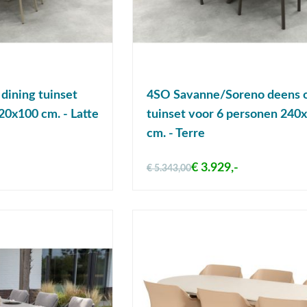
dining tuinset
4SO Savanne/Soreno deens 
20x100 cm. - Latte
tuinset voor 6 personen 240
cm. - Terre
€ 3.929,-
€ 5.343,00