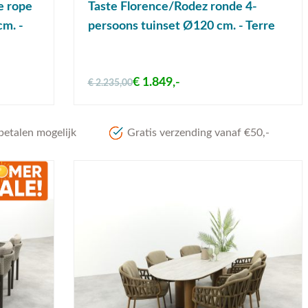
e rope
Taste Florence/Rodez ronde 4-
cm. -
persoons tuinset Ø120 cm. - Terre
€ 1.849,-
€ 2.235,00
betalen mogelijk
Gratis verzending vanaf €50,-