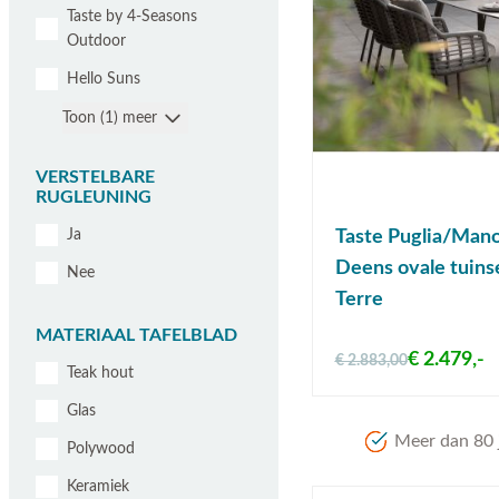
Taste by 4-Seasons
Outdoor
Hello Suns
Toon (1) meer
VERSTELBARE
RUGLEUNING
Taste Puglia/Mano
Ja
Deens ovale tuins
Nee
Terre
MATERIAAL TAFELBLAD
€ 2.479,-
€ 2.883,00
Teak hout
Glas
Meer dan 80 j
Polywood
Keramiek