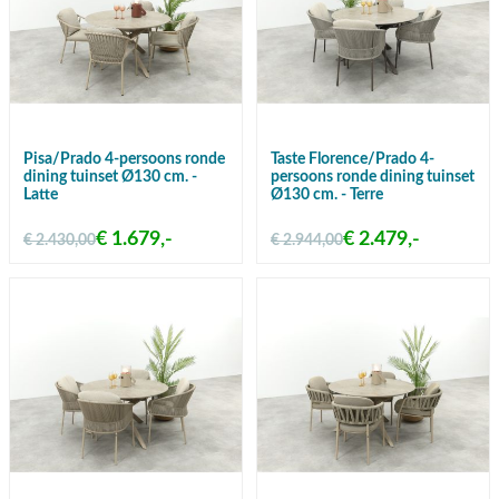
Pisa/Prado 4-persoons ronde
Taste Florence/Prado 4-
dining tuinset Ø130 cm. -
persoons ronde dining tuinset
Latte
Ø130 cm. - Terre
€ 1.679,-
€ 2.479,-
€ 2.430,00
€ 2.944,00