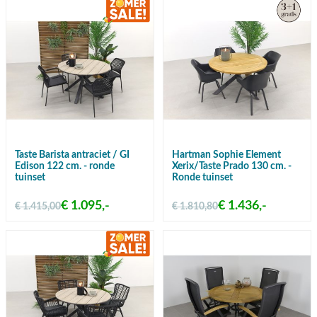
Taste Barista antraciet / GI
Hartman Sophie Element
Edison 122 cm. - ronde
Xerix/Taste Prado 130 cm. -
tuinset
Ronde tuinset
€ 1.095,-
€ 1.436,-
€ 1.415,00
€ 1.810,80