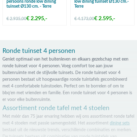
persoons ronde low dining
low dining tuinset Ø130 cm.-
tuinset Ø130 cm. - Terre
Terre
€ 2.295,-
€ 2.595,-
€ 2.935,00
€ 4.173,00
Ronde tuinset 4 personen
Geniet optimaal van het buitenleven en elkaars gezelschap met een
ronde tuinset voor 4 personen. Voeg comfort toe aan jouw
buitenruimte met de stijlvolle tuinsets. De ronde tuinset voor 4
personen bestaat uit hoogwaardige ronde tuintafels gecombineerd
met 4 comfortabele tuinstoelen. Perfect om te borrelen of om te
bbq’en met vrienden en familie. Een ronde tuinset voor 4 personen is
er voor elke buitenruimte.
Assortiment ronde tafel met 4 stoelen
Met méér dan 75 jaar ervaring hebben wij ons assortiment ronde tafel
met 4 stoelen met passie samengesteld. Het assortiment
dining sets
bestaat uit de nieuwste trends, verschillende combinaties en merken.
De tuinsets bestaan uit combinaties van ronde tuintafels van