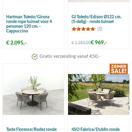
Hartman Toledo/Girona
GI Toledo/Edison Ø122 cm.
ronde rope tuinset voor 4
(5-delig) - ronde tuinset
personen 120 cm. -
(1)
Cappuccino
€ 969,-
€ 2.095,-
€ 1.383,00
Meer dan 80 jaar ervaring
Taste Florence/Rodez ronde
4SO Fabrice/Dublin ronde