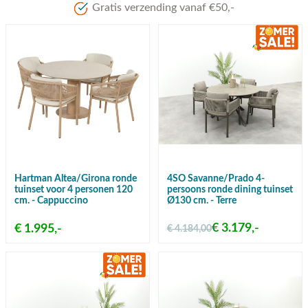
Meer dan 80 jaar 
Hartman Altea/Girona ronde
4SO Savanne/Prado 4-
tuinset voor 4 personen 120
persoons ronde dining tuinset
cm. - Cappuccino
Ø130 cm. - Terre
€ 3.179,-
€ 1.995,-
€ 4.184,00