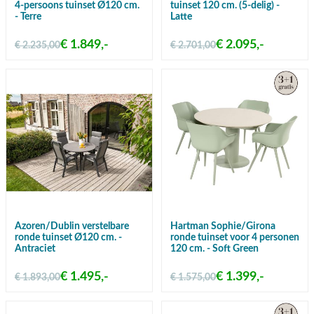
4-persoons tuinset Ø120 cm.
tuinset 120 cm. (5-delig) -
- Terre
Latte
€ 1.849,-
€ 2.095,-
€ 2.235,00
€ 2.701,00
Azoren/Dublin verstelbare
Hartman Sophie/Girona
ronde tuinset Ø120 cm. -
ronde tuinset voor 4 personen
Antraciet
120 cm. - Soft Green
€ 1.495,-
€ 1.399,-
€ 1.893,00
€ 1.575,00