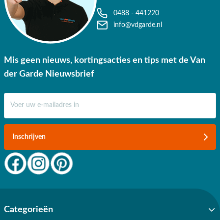
tuinsets voor 4 personen. Wij kunnen dit garanderen door onze
0488 - 441220
nauwe banden met onze leveranciers en door ons grootschalig
info@vdgarde.nl
inkopen. Bij een besteding vanaf €50,- wordt je nieuwe tuinsets gratis
thuisbezorgd binnen Nederland. Daar ben je écht blij mee.
Mis geen nieuws, kortingsacties en tips met de Van
der Garde Nieuwsbrief
E-mail adres
Inschrijven
Categorieën