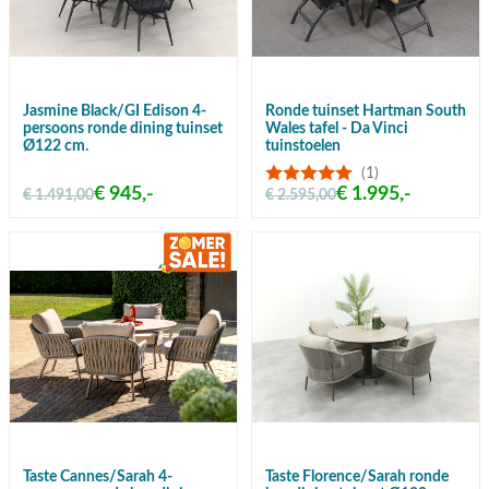
Jasmine Black/GI Edison 4-
Ronde tuinset Hartman South
persoons ronde dining tuinset
Wales tafel - Da Vinci
Ø122 cm.
tuinstoelen
(1)
€ 945,-
€ 1.995,-
€ 1.491,00
€ 2.595,00
Taste Cannes/Sarah 4-
Taste Florence/Sarah ronde