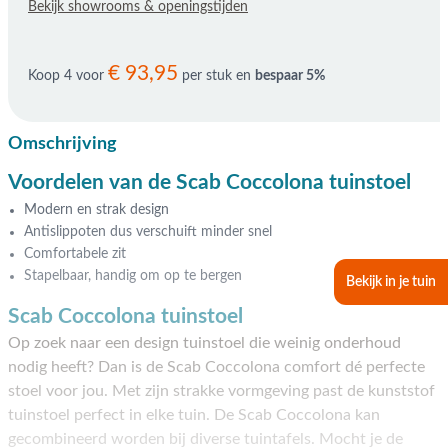
Bekijk showrooms & openingstijden
€ 93,95
Koop 4 voor
per stuk en
bespaar
5
%
Omschrijving
Voordelen van de Scab Coccolona tuinstoel
Modern en strak design
Antislippoten dus verschuift minder snel
Comfortabele zit
Stapelbaar, handig om op te bergen
Bekijk in je tuin
Scab Coccolona tuinstoel
Op zoek naar een design tuinstoel die weinig onderhoud
nodig heeft? Dan is de Scab Coccolona comfort dé perfecte
stoel voor jou. Met zijn strakke vormgeving past de kunststof
tuinstoel perfect in elke tuin. De Scab Coccolona kan
gecombineerd worden bij diverse tuintafels. Mocht je de