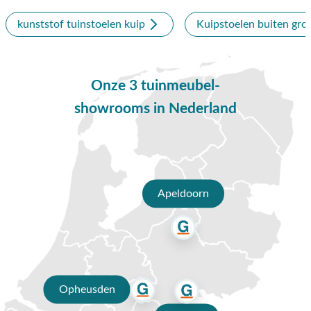
mail, gebruik onze chatfunctie of breng een bezoek aan onze
kunststof tuinstoelen kuip
Kuipstoelen buiten gro
showroom in Opheusden, Duiven of Apeldoorn. Onze
verkoopadviseurs voorzien je graag van een deskundig advies.
Waarom kopen bij Van der Garde
Onze 3 tuinmeubel-
tuinmeubelen?
showrooms in Nederland
✔ 80 jaar ervaring
✔ Persoonlijk advies van specialisten
✔ 9.4/10 uit 19.500+ klantbeoordeling
Apeldoorn
✔ Gratis verzending vanaf €50,-
✔ Goede service
Opheusden