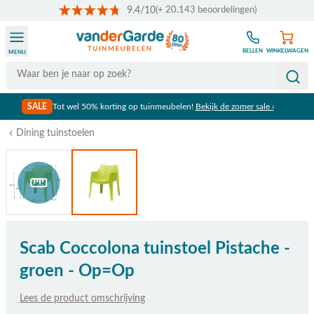
9.4/10
(+ 20.143 beoordelingen)
Ga naar de inhoud
BELLEN
WINKELWAGEN
MENU
Search
SALE
Tot wel 50% korting op tuinmeubelen!
Bekijk de zomer sale ›
Dining tuinstoelen
Bekijk afmetingen
Scab Coccolona tuinstoel Pistache -
groen - Op=Op
Lees de product omschrijving