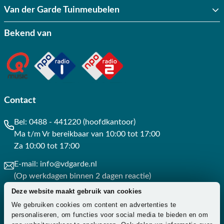
Van der Garde Tuinmeubelen
Bekend van
Contact
Bel:
0488 - 441220 (hoofdkantoor)
Ma t/m Vr bereikbaar van 10:00 tot 17:00
Za 10:00 tot 17:00
E-mail:
info@vdgarde.nl
(Op werkdagen binnen 2 dagen reactie)
Deze website maakt gebruik van cookies
Whatsapp:
0488441220
We gebruiken cookies om content en advertenties te
(Op werkdagen binnen 3 uur reactie)
personaliseren, om functies voor social media te bieden en om