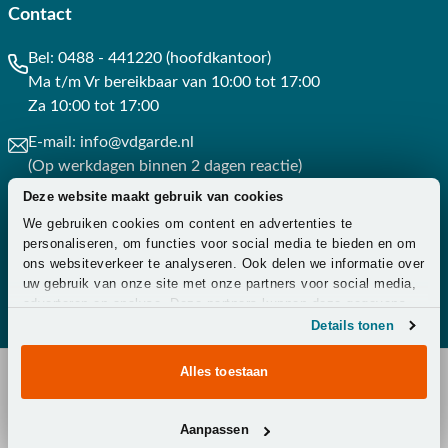
Contact
Bel:
0488 - 441220 (hoofdkantoor)
Ma t/m Vr bereikbaar van 10:00 tot 17:00
Za 10:00 tot 17:00
E-mail:
info@vdgarde.nl
(Op werkdagen binnen 2 dagen reactie)
Deze website maakt gebruik van cookies
Whatsapp:
0488441220
We gebruiken cookies om content en advertenties te
(Op werkdagen binnen 3 uur reactie)
personaliseren, om functies voor social media te bieden en om
ons websiteverkeer te analyseren. Ook delen we informatie over
Contact
uw gebruik van onze site met onze partners voor social media,
adverteren en analyse. Deze partners kunnen deze gegevens
combineren met andere informatie die u aan ze heeft verstrekt
Details tonen
of die ze hebben verzameld op basis van uw gebruik van hun
services.
Alles toestaan
Copyright © 2026 - Van der Garde Tuinmeubelen -
Aanpassen