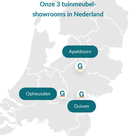
Onze 3 tuinmeubel-
Groene kuipstoel voor buiten combineren
showrooms in Nederland
Ons assortiment van kuipstoel voor buiten in het groen bestaat uit
verschillende ontwerpen. De groene kuipstoel voor buiten is
beschikbaar in verschillende tinten groen. Groen is een tijdloze kleur
die jaren mooi blijft en goed te combineren is met andere kleuren. Wil
je een natuurlijke uitstraling in jouw tuin? Probeer dan verschillende
Apeldoorn
groentinten met elkaar te combineren. Wil je meer donkere kleuren in
je tuin? Dan is een donkerdere kleur groen de perfecte kleur voor jou.
Deze kleur is mooi te combineren met donkerblauwe of roze accenten
in bijvoorbeeld een kussen. Dit geeft jouw tuin een speelse uitstraling.
Kuipstoel voor buiten in het groen in ons
assortiment
Opheusden
De kuipstoel is een stoel die goed gecombineerd kan worden met
Duiven
andere
tuinstoelen
uit ons assortiment. Wij hebben tuinstoelen in
verschillende kleuren, materialen en ontwerpen. Door tuinstoelen te
combineren met kuipstoelen creëer je een speels effect in de tuin. De
groene kuipstoel voor buiten kan verschillende materiaal frames
hebben. Bijvoorbeeld: hout of aluminium. Beide soorten materialen