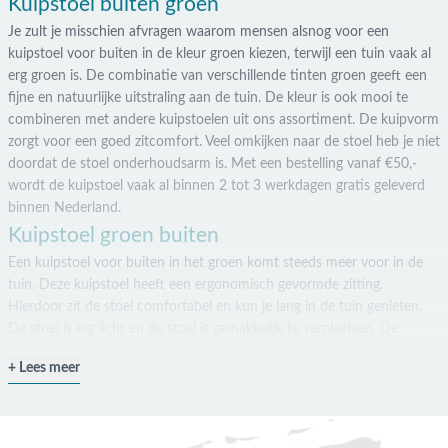
Kuipstoel buiten groen
Je zult je misschien afvragen waarom mensen alsnog voor een
kuipstoel voor buiten in de kleur groen kiezen, terwijl een tuin vaak al
erg groen is. De combinatie van verschillende tinten groen geeft een
fijne en natuurlijke uitstraling aan de tuin. De kleur is ook mooi te
combineren met andere kuipstoelen uit ons assortiment. De kuipvorm
zorgt voor een goed zitcomfort. Veel omkijken naar de stoel heb je niet
doordat de stoel onderhoudsarm is. Met een bestelling vanaf €50,-
wordt de kuipstoel vaak al binnen 2 tot 3 werkdagen gratis geleverd
binnen Nederland.
Kuipstoel groen buiten
Een kuipstoel voor buiten in het groen komt steeds meer voor in de
tuin. Deze kuipstoel heeft een ergonomisch gevormde zitting.
Hierdoor zit de stoel comfortabel en kun je lang in de tuin genieten.
De stoel is erg licht en de stoel is gemakkelijk te verplaatsen. De
kuipstoel is gemaakt van zeer hoogwaardig kunststof dat kleurvast,
Lees meer
krasvast en 100% UV-bestendig is. Doordat de stoel van kunststof is
gemaakt, is die eenvoudig schoon te houden met warm water en
groene zeep. Kuipstoelen zijn onderhoudsvrije stoelen die veilig buiten
geplaatst kunnen worden.