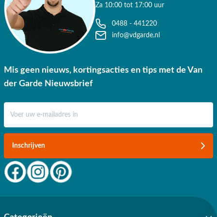
grootschalig inkopen en onze goede banden met de leveranciers. Wil
Za 10:00 tot 17:00 uur
je liever de stoel in het echt bekijken of wil je graag gratis deskundig
0488 - 441220
advies? Kom gerust langs in één van onze 3 grote showrooms. Met
info@vdgarde.nl
meer dan 75 jaar ervaring haalt Van der Garde Tuinmeubelen het
beste uit jouw tuin met onze optimale service. Alles voor jouw tuin,
jouw moment.
Mis geen nieuws, kortingsacties en tips met de Van
der Garde Nieuwsbrief
E-mail adres
Inschrijven