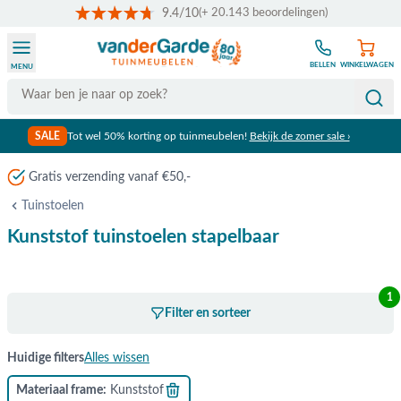
9.4/10
(+ 20.143 beoordelingen)
Ga naar de inhoud
BELLEN
WINKELWAGEN
MENU
Search
SALE
Tot wel 50% korting op tuinmeubelen!
Bekijk de zomer sale ›
Gratis verzending vanaf €50,-
Tuinstoelen
Kunststof tuinstoelen stapelbaar
1
Filter en sorteer
Huidige filters
Alles wissen
Materiaal frame
Kunststof