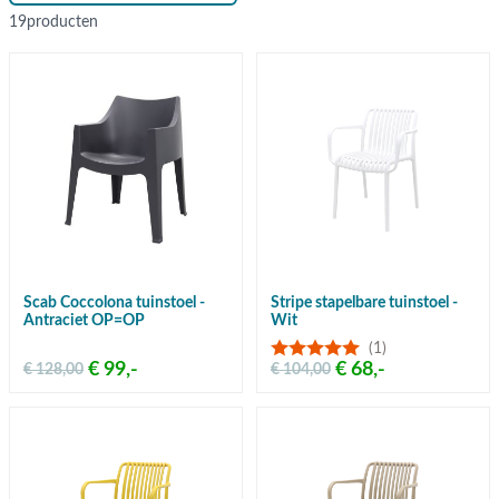
19
producten
Scab Coccolona tuinstoel -
Stripe stapelbare tuinstoel -
Antraciet OP=OP
Wit
(1)
€ 99,-
€ 68,-
€ 128,00
€ 104,00