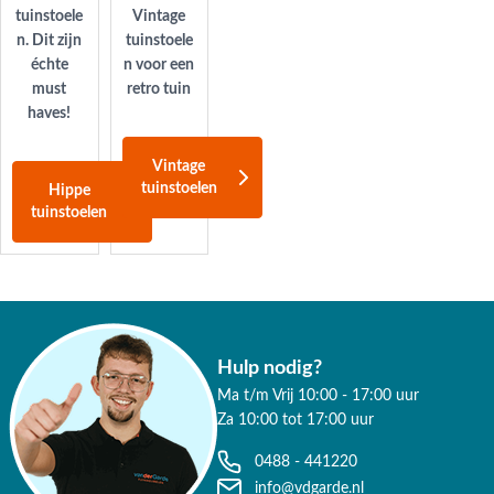
tuinstoele
Vintage
n. Dit zijn
tuinstoele
échte
n voor een
must
retro tuin
haves!
Vintage
tuinstoelen
Hippe
tuinstoelen
Hulp nodig?
Ma t/m Vrij 10:00 - 17:00 uur
Za 10:00 tot 17:00 uur
0488 - 441220
info@vdgarde.nl