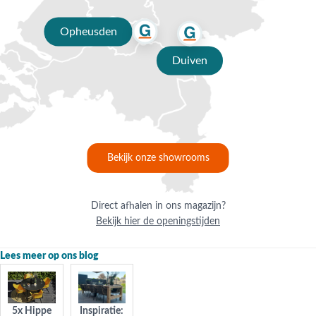
de levensduur van je stapelbare kuipstoelen verlengen door ze binnen
op te slaan.
Opheusden
Stapelbare kuipstoelen kopen bij Van der
Duiven
Garde
Al stapelverliefd op onze stapelbare kuipstoelen? Dan ben je bij Van
der Garde tuinmeubelen aan het juiste (web)adres. Met méér dan 75
jaar ervaring vind je bij ons een ruime en stijlvolle collectie stapelbare
kuipstoelen. Bestel de stoelen eenvoudig! Liever eerst even
proefzitten? Kom gezellig langs in één van onze showrooms in
Bekijk onze showrooms
Opheusden, Duiven of Apeldoorn! Onze deskundige collega’s staan
voor je klaar. Dankzij onze grootschalige inkoop en langdurige
samenwerkingen met onze leveranciers profiteer je van de scherpste
Direct afhalen in ons magazijn?
prijzen. Bij een besteding vanaf €50,- wordt jouw stapelbare kuipstoel
Bekijk hier de openingstijden
gratis thuisbezorgd binnen Nederland. Daar ben je écht blij mee!
Lees meer op ons blog
5x Hippe
Inspiratie: