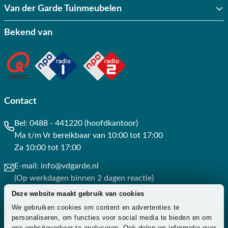
Van der Garde Tuinmeubelen
Bekend van
Contact
Bel:
0488 - 441220 (hoofdkantoor)
Ma t/m Vr bereikbaar van 10:00 tot 17:00
Za 10:00 tot 17:00
E-mail:
info@vdgarde.nl
(Op werkdagen binnen 2 dagen reactie)
Deze website maakt gebruik van cookies
Whatsapp:
0488441220
We gebruiken cookies om content en advertenties te
(Op werkdagen binnen 3 uur reactie)
personaliseren, om functies voor social media te bieden en om
ons websiteverkeer te analyseren. Ook delen we informatie over