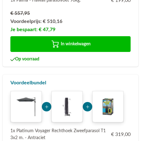
€ 199,00
1x Palma - Hawaii parasolvoet 90kg.
€ 557,95
Voordeelprijs:
€ 510,16
Je bespaart:
€ 47,79
In winkelwagen
Op voorraad
Voordeelbundel
Add Product MzE2 6a77dc423c137
Add Product ODYw 6a7
1x Platinum Voyager Rechthoek Zweefparasol T1
€ 319,00
3x2 m. - Antraciet