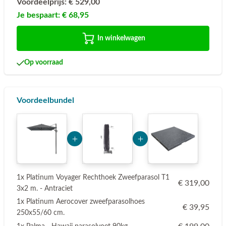
Voordeelprijs:
€ 529,00
Je bespaart:
€ 68,95
In winkelwagen
Op voorraad
Voordeelbundel
Add Product MzE2 6a77dc423c137
Add Product ODU2 6a7
1x Platinum Voyager Rechthoek Zweefparasol T1
€ 319,00
3x2 m. - Antraciet
1x Platinum Aerocover zweefparasolhoes
€ 39,95
250x55/60 cm.