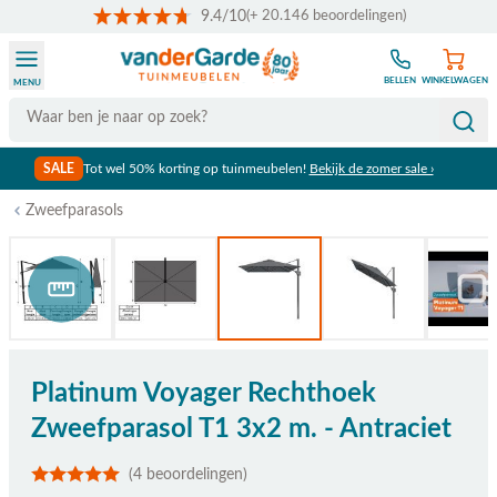
9.4/10
(+ 20.146 beoordelingen)
Ga naar de inhoud
BELLEN
WINKELWAGEN
MENU
Search
SALE
Tot wel 50% korting op tuinmeubelen!
Bekijk de zomer sale ›
Zweefparasols
Bekijk afmetingen
Platinum Voyager Rechthoek
Zweefparasol T1 3x2 m. - Antraciet
(4 beoordelingen)