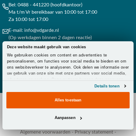
Bel:
0488 - 441220 (hoofdkantoor)
Ma t/m Vr bereikbaar van 10:00 tot 17:00
Za 10:00 tot 17:00
E-mail:
info@vdgarde.nl
(Op werkdagen binnen 2 dagen reactie)
Deze website maakt gebruik van cookies
Whatsapp:
0488441220
We gebruiken cookies om content en advertenties te
(Op werkdagen binnen 3 uur reactie)
personaliseren, om functies voor social media te bieden en om
ons websiteverkeer te analyseren. Ook delen we informatie over
Contact
uw gebruik van onze site met onze partners voor social media,
adverteren en analyse. Deze partners kunnen deze gegevens
combineren met andere informatie die u aan ze heeft verstrekt
Details tonen
of die ze hebben verzameld op basis van uw gebruik van hun
services.
Alles toestaan
Copyright © 2026 - Van der Garde Tuinmeubelen -
Aanpassen
Klantenservice
-
Overeenkomst ontbinden
-
Zakelijk
-
Zorg
-
Algemene voorwaarden
-
Privacy statement
-