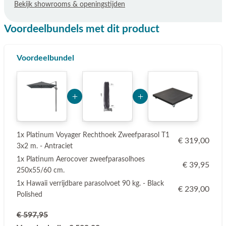
Bekijk showrooms & openingstijden
Voordeelbundels met dit product
Voordeelbundel
Add Product MzE2 6a77dc423c137
Add Product NjQ1MA==
1x Platinum Voyager Rechthoek Zweefparasol T1
€ 319,00
3x2 m. - Antraciet
1x Platinum Aerocover zweefparasolhoes
€ 39,95
250x55/60 cm.
1x Hawaii verrijdbare parasolvoet 90 kg. - Black
€ 239,00
Polished
€ 597,95