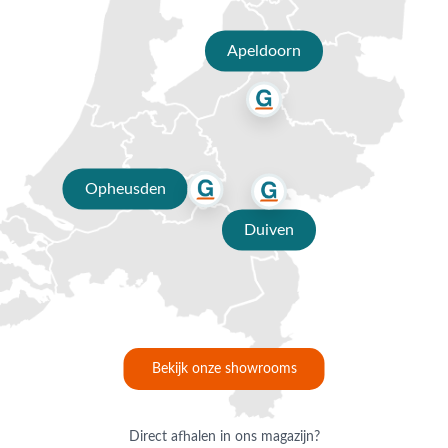
Om de levensduur van je parasol te verlengen raden we aan
om een parasolhoes te gebruiken als je deze niet gebruikt.
Apeldoorn
Heeft u nog vragen over de Platinum Voyager T1
zweefparasol Antraciet? Bel, mail of kom langs in Opheusden,
Duiven of Apeldoorn. Wij helpen u graag bij het maken van
de juiste keuze voor een goede zweefparasol.
Opheusden
Duiven
Bekijk onze showrooms
Direct afhalen in ons magazijn?