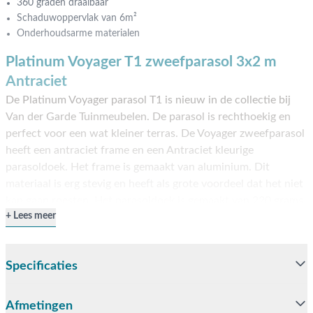
360 graden draaibaar
Schaduwoppervlak van 6m²
Onderhoudsarme materialen
Platinum Voyager T1 zweefparasol 3x2 m
Antraciet
De Platinum Voyager parasol T1 is nieuw in de collectie bij
Van der Garde Tuinmeubelen. De parasol is rechthoekig en
perfect voor een wat kleiner terras. De Voyager zweefparasol
heeft een antraciet frame en een Antraciet kleurige
parasoldoek. Het frame is gemaakt van aluminium. Dit
materiaal is erg stevig en heeft als grote voordeel dat het niet
kan gaan roesten. Het parasoldoek is gemaakt van 220 grams
Lees meer
polyester wat valt onder stofklasse 2. De betekenis hiervan is
dat er verkleuring te zien kan zijn na 80 dagen volle zon. Wij
adviseren dan ook om een beschermhoes aan te schaffen.
Specificaties
Deze zorgt ervoor dat de parasol langer mooi blijft en langer
mee gaat.
Afmetingen