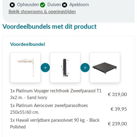
Opheusden
Duiven
Apeldoorn
Bekijk showrooms & openingstijden
Voordeelbundels met dit product
Voordeelbundel
Add Product MzE2 6a7459a0b86c3
Add Product NjQ1MA==
1x Platinum Voyager rechthoek Zweefparasol T1
€ 319,00
3x2 m. - Sand Ivory
1x Platinum Aerocover zweefparasolhoes
€ 39,95
250x55/60 cm.
1x Hawaii verrijdbare parasolvoet 90 kg. - Black
€ 239,00
Polished