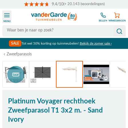
9.4/10
(+ 20.143 beoordelingen)
Ga naar de inhoud
BELLEN
WINKELWAGEN
MENU
Search
SALE
Tot wel 50% korting op tuinmeubelen!
Bekijk de zomer sale ›
Zweefparasols
Bekijk afmetingen
Platinum Voyager rechthoek
Zweefparasol T1 3x2 m. - Sand
Ivory