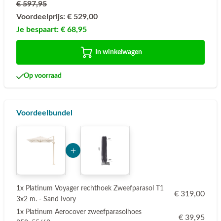
€ 597,95
Voordeelprijs:
€ 529,00
Je bespaart:
€ 68,95
In winkelwagen
Op voorraad
Voordeelbundel
Add Product MzE2 6a7459a0b86c3
1x Platinum Voyager rechthoek Zweefparasol T1
€ 319,00
3x2 m. - Sand Ivory
1x Platinum Aerocover zweefparasolhoes
€ 39,95