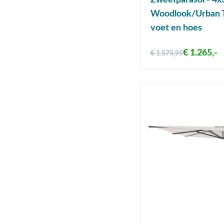
Zweefparasol - 4x
Woodlook/Urban 
voet en hoes
€ 1.265,-
€ 1.575,95