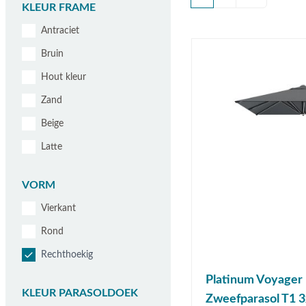
U lees momenteel pagina
Pagina
KLEUR FRAME
Antraciet
Bruin
Hout kleur
Zand
Beige
Latte
VORM
Vierkant
Rond
Rechthoekig
Platinum Voyager
KLEUR PARASOLDOEK
Zweefparasol T1 3