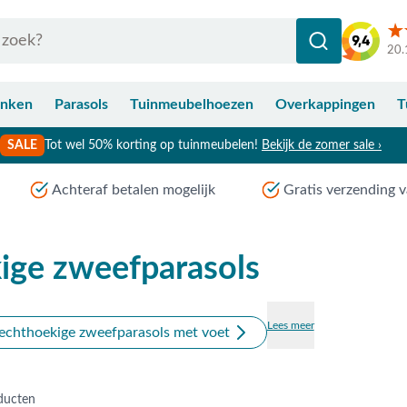
20.
anken
Parasols
Tuinmeubelhoezen
Overkappingen
T
SALE
Tot wel 50% korting op tuinmeubelen!
Bekijk de zomer sale ›
Achteraf betalen mogelijk
Gratis verzending v
ige zweefparasols
Lees meer
echthoekige zweefparasols met voet
ducten