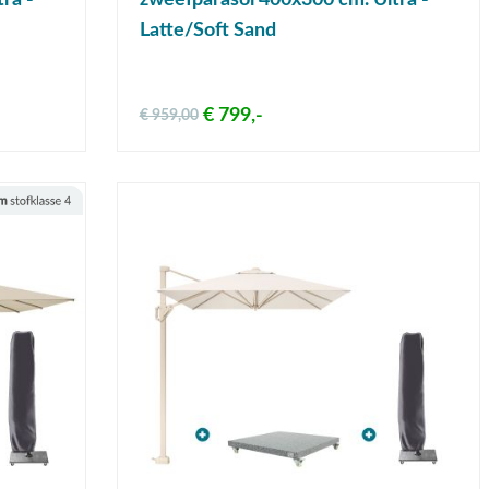
ra -
zweefparasol 400x300 cm. Ultra -
Latte/Soft Sand
€ 799,-
€ 959,00