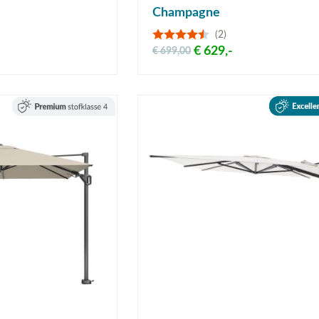
Champagne
(2)
€ 629,-
€ 699,00