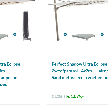
tra Eclipse
Perfect Shadow Ultra Eclipse
3m. -
Zweefparasol - 4x3m. - Latte
Taupe met
Sand met Valencia voet en h
hoes
€ 1.079,-
€ 1.359,95