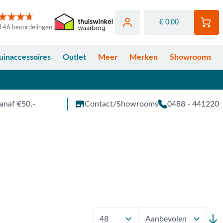
€ 0,00
146 beoordelingen
uinaccessoires
Outlet
Meer
Merken
Showrooms
anaf €50,-
Contact/Showrooms
0488 - 441220
Toon