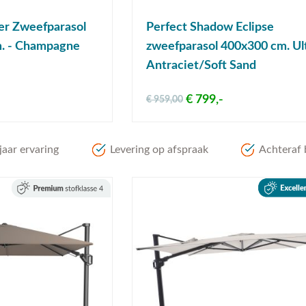
er Zweefparasol
Perfect Shadow Eclipse
. - Champagne
zweefparasol 400x300 cm. Ult
Antraciet/Soft Sand
€ 799,-
€ 959,00
aar ervaring
Levering op afspraak
Achteraf 