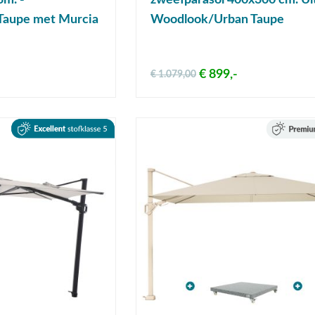
3m. -
zweefparasol 400x300 cm. Ult
Taupe met Murcia
Woodlook/Urban Taupe
€ 899,-
€ 1.079,00