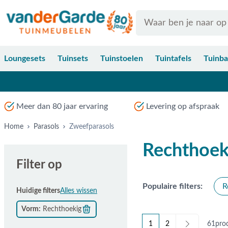
Ga naar de inhoud
Search
Loungesets
Tuinsets
Tuinstoelen
Tuintafels
Tuinb
Meer dan 80 jaar ervaring
Levering op afspraak
Home
Parasols
Zweefparasols
Rechthoek
Filter op
Populaire filters:
R
Huidige filters
Alles wissen
Vorm
Rechthoekig
1
2
61
pro