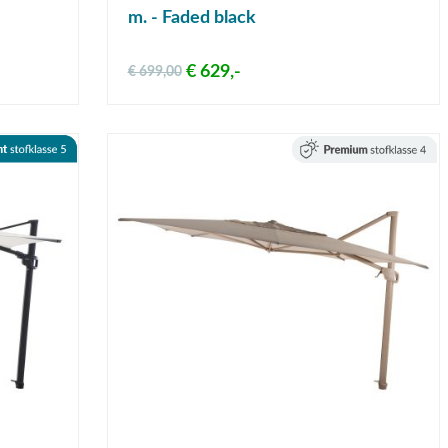
m. - Faded black
€ 629,-
€ 699,00