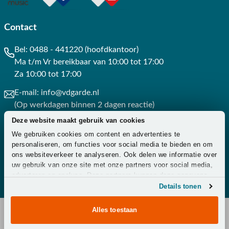
Contact
Bel:
0488 - 441220 (hoofdkantoor)
Ma t/m Vr bereikbaar van 10:00 tot 17:00
Za 10:00 tot 17:00
E-mail:
info@vdgarde.nl
(Op werkdagen binnen 2 dagen reactie)
Deze website maakt gebruik van cookies
Whatsapp:
0488441220
We gebruiken cookies om content en advertenties te
(Op werkdagen binnen 3 uur reactie)
personaliseren, om functies voor social media te bieden en om
ons websiteverkeer te analyseren. Ook delen we informatie over
Contact
uw gebruik van onze site met onze partners voor social media,
adverteren en analyse. Deze partners kunnen deze gegevens
combineren met andere informatie die u aan ze heeft verstrekt
Details tonen
of die ze hebben verzameld op basis van uw gebruik van hun
services.
Alles toestaan