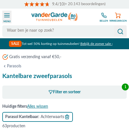
9.4/10
(+ 20.143 beoordelingen)
Ga naar de inhoud
BELLEN
WINKELWAGEN
MENU
Search
SALE
Tot wel 50% korting op tuinmeubelen!
Bekijk de zomer sale ›
Meer dan 80 jaar ervaring
Parasols
Kantelbare zweefparasols
1
Filter en sorteer
Huidige filters
Alles wissen
Parasol Kantelbaar
Achterwaarts
63
producten