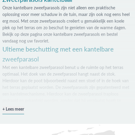
Onze kantelbare zweefparasols zijn niet alleen een praktische
oplossing voor meer schaduw in de tuin, maar zijn ook nog eens heel
erg mooi. Met onze zweefparasols creëert u gemakkelijk een koele
plek op het terras om zo beschut te genieten van de warme dagen.
Bekijk op deze pagina onze kantelbare zweefparasols en bestel
vandaag nog uw favoriet.
Ultieme beschutting met een kantelbare
zweefparasol
Met een kantelbare zweefparasol benut u de ruimte op het terras
optimaal. Het doek van de zweefparasol hangt naast de stok.
Hierdoor kan de poot bijvoorbeeld naast een stoel of in de hoek van
het terras geplaatst worden. De zweefparasols zijn gepatenteerd met
een kantelmechanisme. Hierdoor kan de zweefparasol traploos
gedraaid en gekanteld worden, zonder dat hij verplaatst hoeft te
worden. Zo kunt u overal op het terras in de schaduw zitten.
Lees meer
Ons assortiment kantelbare zweefparasols
De kantelbare zweefparasols in ons assortiment zijn van echte high-