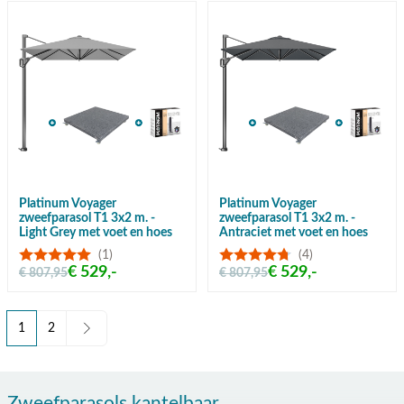
Platinum Voyager
Platinum Voyager
zweefparasol T1 3x2 m. -
zweefparasol T1 3x2 m. -
Light Grey met voet en hoes
Antraciet met voet en hoes
(1)
(4)
€ 529,-
€ 529,-
€ 807,95
€ 807,95
1
2
U lees momenteel pagina
Pagina
Zweefparasols kantelbaar