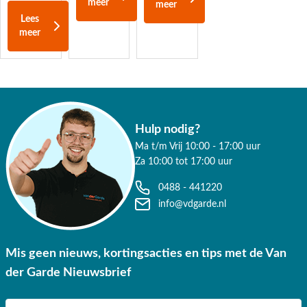
meer
meer
van uitstekende kwaliteit en zijn scherp geprijsd. Bij ons profiteert u
Lees
niet alleen van de laagsteprijsgarantie, maar ook van de beste
meer
zweefparasol aanbiedingen. Bij een besteding vanaf € 50,- krijgt u uw
bestelling gratis thuisbezorgd. Sommige parasols heeft u al binnen 2 á
3 werkdagen in huis! Heeft u advies nodig, neem dan gerust contact
met ons op.
Hulp nodig?
Ma t/m Vrij 10:00 - 17:00 uur
Za 10:00 tot 17:00 uur
0488 - 441220
info@vdgarde.nl
Mis geen nieuws, kortingsacties en tips met de Van
der Garde Nieuwsbrief
E-mail adres