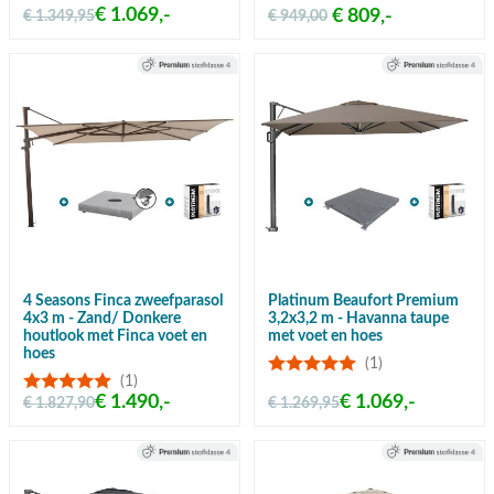
€ 1.069,-
€ 809,-
€ 1.349,95
€ 949,00
4 Seasons Finca zweefparasol
Platinum Beaufort Premium
4x3 m - Zand/ Donkere
3,2x3,2 m - Havanna taupe
houtlook met Finca voet en
met voet en hoes
hoes
(1)
(1)
€ 1.490,-
€ 1.069,-
€ 1.827,90
€ 1.269,95