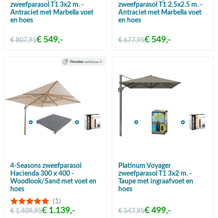
zweefparasol T1 3x2 m. -
zweefparasol T1 2.5x2.5 m. -
Antraciet met Marbella voet
Antraciet met Marbella voet
en hoes
en hoes
€ 549,-
€ 549,-
€ 807,95
€ 677,95
4-Seasons zweefparasol
Platinum Voyager
Hacienda 300 x 400 -
zweefparasol T1 3x2 m. -
Woodlook/Sand met voet en
Taupe met ingraafvoet en
hoes
hoes
(1)
€ 1.139,-
€ 499,-
€ 1.409,95
€ 547,95