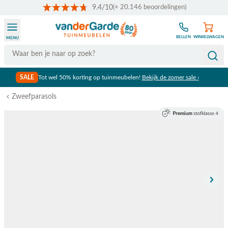
9.4/10
(+ 20.146 beoordelingen)
Ga naar de inhoud
BELLEN
WINKELWAGEN
MENU
Search
SALE
Tot wel 50% korting op tuinmeubelen!
Bekijk de zomer sale ›
Zweefparasols