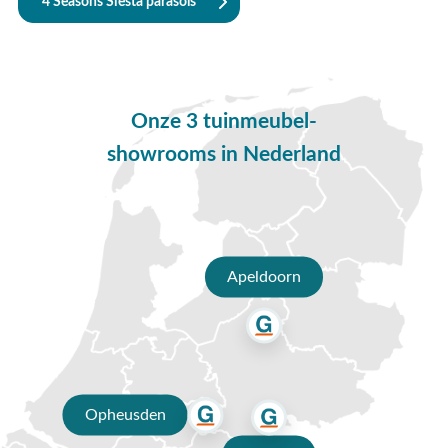
Opheusden, Duiven of Apeldoorn. Onze specialisten voorzien
4 Seasons Siesta parasols
je graag van een deskundig advies op maat.
Waarom kopen bij Van der Garde
tuinmeubelen?
Onze 3 tuinmeubel-
✔ 80 jaar ervaring
showrooms in Nederland
✔ Persoonlijk advies van specialisten
✔ 9.4/10 uit 19.500+ klantbeoordelingen
✔ Gratis verzending vanaf €50,-
Apeldoorn
✔ 3 fysieke showrooms
Opheusden