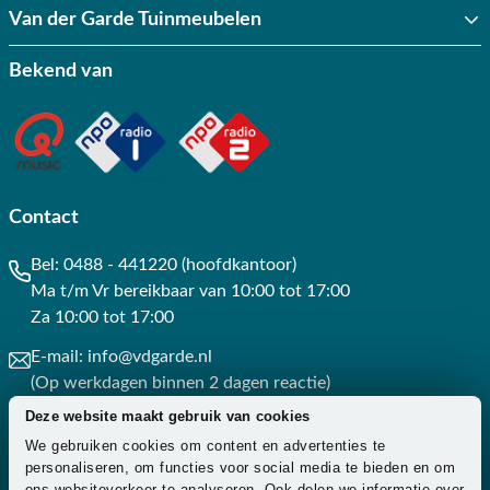
Van der Garde Tuinmeubelen
Bekend van
Contact
Bel:
0488 - 441220 (hoofdkantoor)
Ma t/m Vr bereikbaar van 10:00 tot 17:00
Za 10:00 tot 17:00
E-mail:
info@vdgarde.nl
(Op werkdagen binnen 2 dagen reactie)
Deze website maakt gebruik van cookies
Whatsapp:
0488441220
We gebruiken cookies om content en advertenties te
(Op werkdagen binnen 3 uur reactie)
personaliseren, om functies voor social media te bieden en om
ons websiteverkeer te analyseren. Ook delen we informatie over