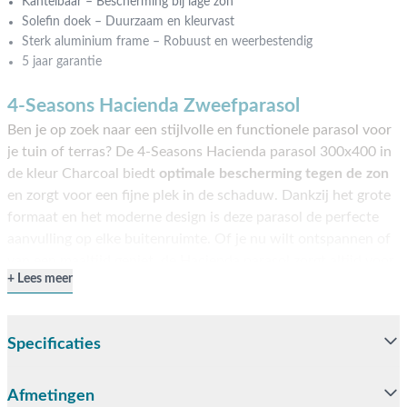
Kantelbaar – Bescherming bij lage zon
Solefin doek – Duurzaam en kleurvast
Sterk aluminium frame – Robuust en weerbestendig
5 jaar garantie
4-Seasons Hacienda Zweefparasol
Ben je op zoek naar een stijlvolle en functionele parasol voor
je tuin of terras? De 4-Seasons Hacienda parasol 300x400 in
de kleur Charcoal biedt
optimale bescherming tegen de zon
en zorgt voor een fijne plek in de schaduw. Dankzij het grote
formaat en het moderne design is deze parasol de perfecte
aanvulling op elke buitenruimte. Of je nu wilt ontspannen of
van een maaltijd geniet, de Hacienda parasol zorgt altijd voor
Lees meer
aangename beschutting. Zie jij deze parasol wel op jouw
terras staan? Bestel dan direct online of kom langs in onze
showroom in Opheusden, Duiven of Apeldoorn. Je bent van
Specificaties
harte welkom!
Eigenschappen 4-Seasons Hacienda
Afmetingen