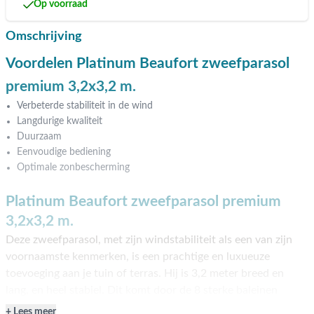
Op voorraad
Omschrijving
Voordelen Platinum Beaufort zweefparasol
premium 3,2x3,2 m.
Verbeterde stabiliteit in de wind
Langdurige kwaliteit
Duurzaam
Eenvoudige bediening
Optimale zonbescherming
Platinum Beaufort zweefparasol premium
3,2x3,2 m.
Deze zweefparasol, met zijn windstabiliteit als een van zijn
voornaamste kenmerken, is een prachtige en luxueuze
toevoeging aan je tuin of terras. Hij is 3,2 meter breed en
lang, en heel stabiel. Dit komt door de 8 sterke baleinen
(stangen) in de parasol, wat hem ook geschikt maakt voor
Lees meer