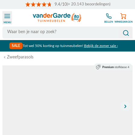
9.4/10
(+ 20.143 beoordelingen)
Ga naar de inhoud
BELLEN
WINKELWAGEN
MENU
Search
SALE
Tot wel 50% korting op tuinmeubelen!
Bekijk de zomer sale ›
Zweefparasols