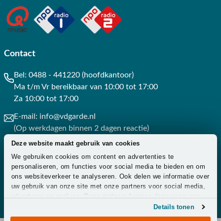
Contact
Bel:
0488 - 441220 (hoofdkantoor)
Ma t/m Vr bereikbaar van 10:00 tot 17:00
Za 10:00 tot 17:00
E-mail:
info@vdgarde.nl
(Op werkdagen binnen 2 dagen reactie)
Deze website maakt gebruik van cookies
Whatsapp:
0488441220
We gebruiken cookies om content en advertenties te
(Op werkdagen binnen 3 uur reactie)
personaliseren, om functies voor social media te bieden en om
ons websiteverkeer te analyseren. Ook delen we informatie over
Contact
uw gebruik van onze site met onze partners voor social media,
adverteren en analyse. Deze partners kunnen deze gegevens
combineren met andere informatie die u aan ze heeft verstrekt
Details tonen
of die ze hebben verzameld op basis van uw gebruik van hun