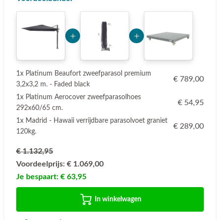
Add Product Mjg2 6a74c32d8875f
Add Product MTYxNw==
1x Platinum Beaufort zweefparasol premium
€ 789,00
3,2x3,2 m. - Faded black
1x Platinum Aerocover zweefparasolhoes
€ 54,95
292x60/65 cm.
1x Madrid - Hawaii verrijdbare parasolvoet graniet
€ 289,00
120kg.
€ 1.132,95
Voordeelprijs:
€ 1.069,00
Je bespaart:
€ 63,95
In winkelwagen