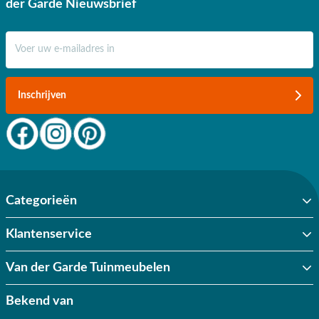
der Garde Nieuwsbrief
✔ Persoonlijk advies van specialisten
E-mail adres
✔ 9.4/10 uit 19.500+ klantbeoordelingen
✔ Gratis verzending vanaf €50,-
Inschrijven
✔ 3 fysieke showrooms
Categorieën
Klantenservice
Van der Garde Tuinmeubelen
Bekend van