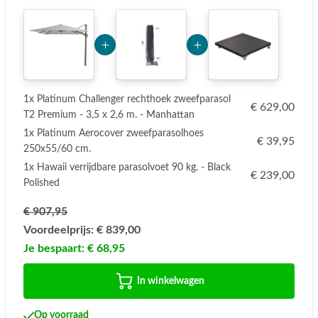
Add Product MzE2 6a787a2eb5782
Add Product NjQ1MA==
1x Platinum Challenger rechthoek zweefparasol
€ 629,00
T2 Premium - 3,5 x 2,6 m. - Manhattan
1x Platinum Aerocover zweefparasolhoes
€ 39,95
250x55/60 cm.
1x Hawaii verrijdbare parasolvoet 90 kg. - Black
€ 239,00
Polished
€ 907,95
Voordeelprijs:
€ 839,00
Je bespaart:
€ 68,95
In winkelwagen
Op voorraad