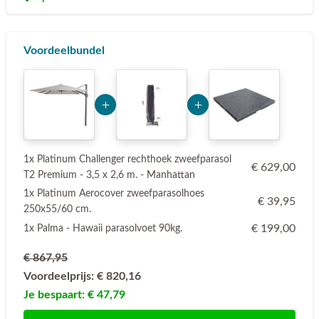
Voordeelbundel
Add Product MzE2 6a787a2eb5782
Add Product ODU2 6a7
1x Platinum Challenger rechthoek zweefparasol
€ 629,00
T2 Premium - 3,5 x 2,6 m. - Manhattan
1x Platinum Aerocover zweefparasolhoes
€ 39,95
250x55/60 cm.
€ 199,00
1x Palma - Hawaii parasolvoet 90kg.
€ 867,95
Voordeelprijs:
€ 820,16
Je bespaart:
€ 47,79