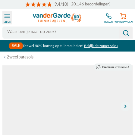
9.4/10
(+ 20.146 beoordelingen)
Ga naar de inhoud
BELLEN
WINKELWAGEN
MENU
Search
SALE
Tot wel 50% korting op tuinmeubelen!
Bekijk de zomer sale ›
Zweefparasols