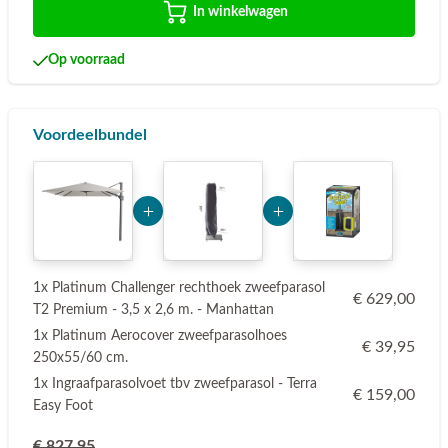
In winkelwagen
Op voorraad
Voordeelbundel
Add Product MzE2 6a787a2eb5782
Add Product ODYw 6a7
1x Platinum Challenger rechthoek zweefparasol
€ 629,00
T2 Premium - 3,5 x 2,6 m. - Manhattan
1x Platinum Aerocover zweefparasolhoes
€ 39,95
250x55/60 cm.
1x Ingraafparasolvoet tbv zweefparasol - Terra
€ 159,00
Easy Foot
€ 827,95