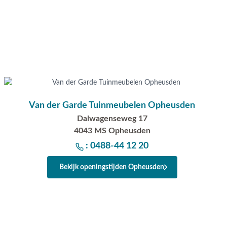
Apeldoorn. Onze specialisten voorzien je graag van een deskun
Waarom kopen bij Van der Garde tuinmeubele
✔ 80 jaar ervaring
✔ Persoonlijk advies van specialisten
✔
9.4/10 uit 19.500+ klantbeoordelingen
✔ Gratis verzending vanaf €50,-
Van der Garde Tuinmeubelen Opheusden
✔ 3 fysieke showrooms
Dalwagenseweg 17
4043 MS Opheusden
: 0488-44 12 20
Bekijk openingstijden Opheusden