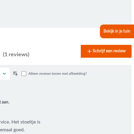
Bekijk in je tuin
Schrijf een review
(1 reviews)
Alleen reviews tonen met afbeelding?
t aan.
ice. Het stoeltje is
lemaal goed.