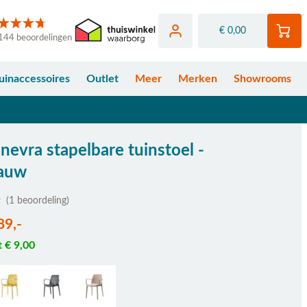
€ 0,00
144 beoordelingen
uinaccessoires
Outlet
Meer
Merken
Showrooms
nevra stapelbare tuinstoel -
lauw
(1 beoordeling)
89,-
t € 9,00