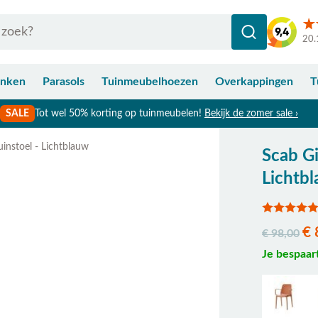
20.
anken
Parasols
Tuinmeubelhoezen
Overkappingen
T
SALE
Tot wel 50% korting op tuinmeubelen!
Bekijk de zomer sale ›
uinstoel - Lichtblauw
Scab Gi
Bekijk afmetingen
Lichtb
€ 
€ 98,00
Je bespaar