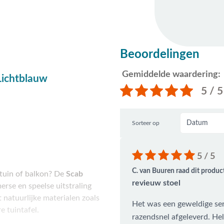
Beoordelingen
Gemiddelde waardering:
Lichtblauw
5 / 5
Sorteer op
5 / 5
C. van Buuren raad dit produc
 tuin of balkon? De
Scab
revieuw stoel
erse en speelse uitstraling
 natuurlijke materialen zoals
Het was een geweldige serv
e tuintafel.
razendsnel afgeleverd. He