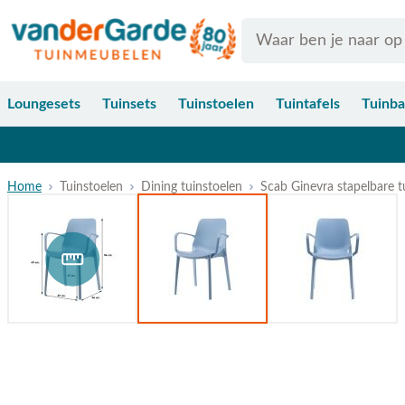
Ga naar de inhoud
Search
Loungesets
Tuinsets
Tuinstoelen
Tuintafels
Tuinb
Home
Tuinstoelen
Dining tuinstoelen
Scab Ginevra stapelbare t