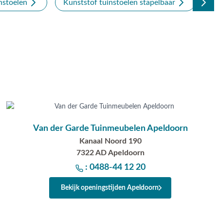
nstoelen
Kunststof tuinstoelen stapelbaar
S
Van der Garde Tuinmeubelen Apeldoorn
Kanaal Noord 190
7322 AD Apeldoorn
: 0488-44 12 20
Bekijk openingstijden Apeldoorn