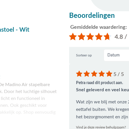
Beoordelingen
Gemiddelde waardering:
stoel - Wit
4.8 /
Sorteer op
5 / 5
t
Petra raad dit product aan.
e Madino Air stapelbare
Snel geleverd en veel ke
. Door het luchtige silhouet
j licht en functioneel in
Wat zijn we blij met onze 
innen. Ook geschikt voor
eettafel buiten. We kregen 
makkelijk op. Shop eenvoudig
het bezorgmoment en zijn 
Vind je deze review behulpzaam?