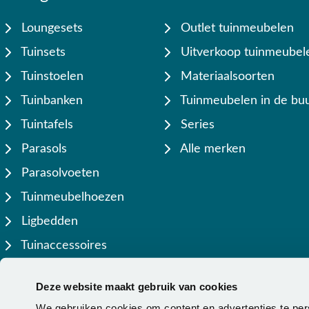
Loungesets
Outlet tuinmeubelen
Tuinsets
Uitverkoop tuinmeubel
Tuinstoelen
Materiaalsoorten
Tuinbanken
Tuinmeubelen in de buu
Tuintafels
Series
Parasols
Alle merken
Parasolvoeten
Tuinmeubelhoezen
Ligbedden
Tuinaccessoires
Lamellen overkappingen
Deze website maakt gebruik van cookies
We gebruiken cookies om content en advertenties te per