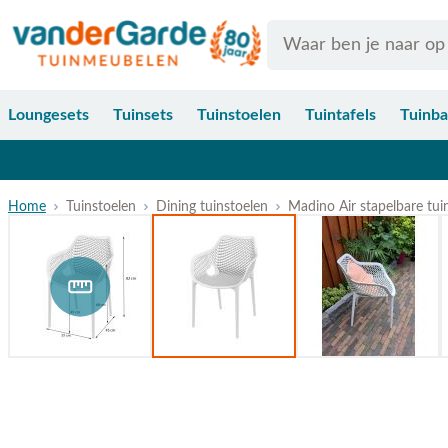
Ga naar de inhoud
Search
Loungesets
Tuinsets
Tuinstoelen
Tuintafels
Tuinb
Home
Tuinstoelen
Dining tuinstoelen
Madino Air stapelbare tui