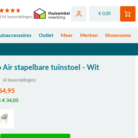
€ 0,00
146 beoordelingen
uinaccessoires
Outlet
Meer
Merken
Showrooms
Air stapelbare tuinstoel - Wit
(4 beoordelingen)
64,95
t € 34,05