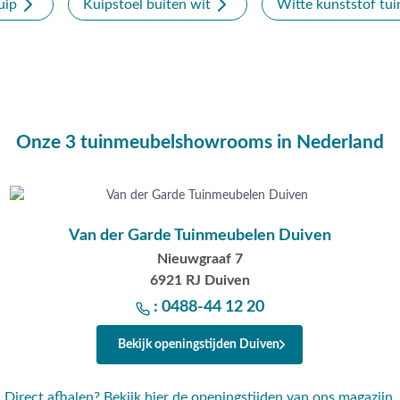
uip
Kuipstoel buiten wit
Witte kunststof tui
Onze 3 tuinmeubelshowrooms in Nederland
Van der Garde Tuinmeubelen Duiven
Nieuwgraaf 7
6921 RJ Duiven
: 0488-44 12 20
Bekijk openingstijden Duiven
Direct afhalen? Bekijk hier de openingstijden van ons magazijn.