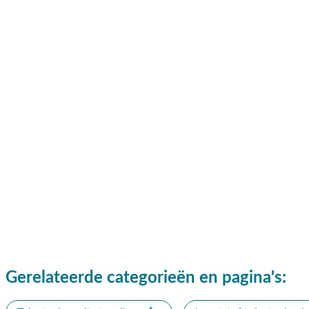
✔ Gratis verzending vanaf €50,-
✔ 3 fysieke showrooms
Gerelateerde categorieën en pagina's: