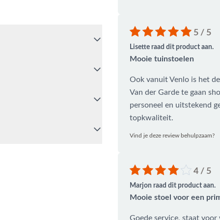
iten
 en duurzaam kunststof dat
uning met open structuur
5 / 5
 is eenvoudig met een sopje
Lisette raad dit product aan.
e verplaatsen en geschikt voor
Mooie tuinstoelen
Ook vanuit Venlo is het d
Van der Garde te gaan sho
nstoel - Wit? Bel ons dan
personeel en uitstekend g
k gebruik van de chatfunctie.
topkwaliteit.
Opheusden, Duiven of
dig advies op maat.
Vind je deze review behulpzaam?
n?
4 / 5
Marjon raad dit product aan.
Mooie stoel voor een prim
Goede service, staat voor