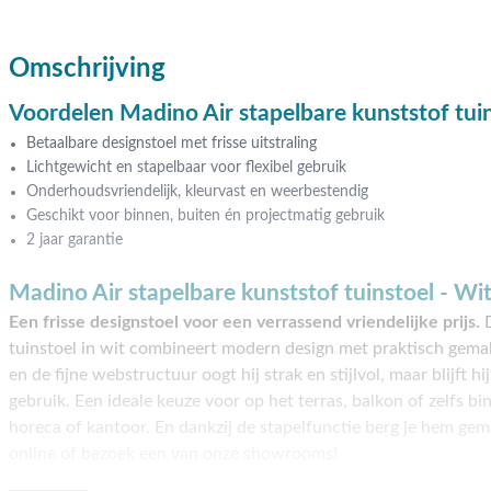
Omschrijving
Voordelen Madino Air stapelbare kunststof tuin
Betaalbare designstoel met frisse uitstraling
Lichtgewicht en stapelbaar voor flexibel gebruik
Onderhoudsvriendelijk, kleurvast en weerbestendig
Geschikt voor binnen, buiten én projectmatig gebruik
2 jaar garantie
Madino Air stapelbare kunststof tuinstoel - Wi
Een frisse designstoel voor een verrassend vriendelijke prijs.
D
tuinstoel in wit combineert modern design met praktisch gemak
en de fijne webstructuur oogt hij strak en stijlvol, maar blijft hi
gebruik. Een ideale keuze voor op het terras, balkon of zelfs b
horeca of kantoor. En dankzij de stapelfunctie berg je hem ge
online of bezoek een van onze showrooms!