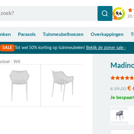
20.
anken
Parasols
Tuinmeubelhoezen
Overkappingen
T
SALE
Tot wel 50% korting op tuinmeubelen!
Bekijk de zomer sale ›
nstoel - Wit
Madino 
Bekijk afmetingen
€ 
€ 99,00
Je bespaar