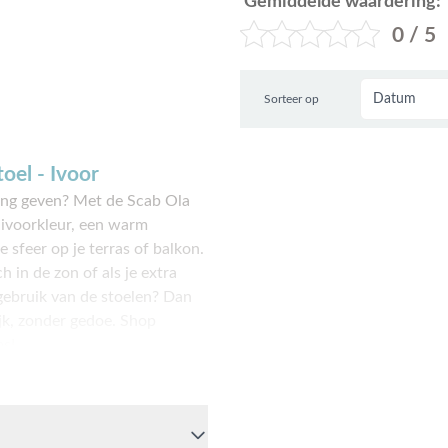
Gemiddelde waardering:
0 / 5
Sorteer op
oel - Ivoor
aling geven? Met de Scab Ola
e ivoorkleur, een warm
 sfeer op je terras of balkon.
 in de zon of als je extra
 gebruik van de stoelen? Dan
lijk, zonder gedoe. Shop
ms!
r polypropyleen. Dit kunststof
en zomers lang mooi blijven.