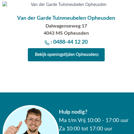
✔ Gratis verzending vanaf €50,-
✔ Goede service
Van der Garde Tuinmeubelen Opheusden
Dalwagenseweg 17
4043 MS Opheusden
: 0488-44 12 20
Bekijk openingstijden Opheusden
Hulp nodig?
Ma t/m Vrij 10:00 - 17:00 uur
Za 10:00 tot 17:00 uur