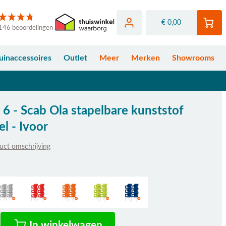
€ 0,00
146 beoordelingen
uinaccessoires
Outlet
Meer
Merken
Showrooms
 6 - Scab Ola stapelbare kunststof
el - Ivoor
uct omschrijving
fhankelijk van de gekozen opties
In winkelwagen