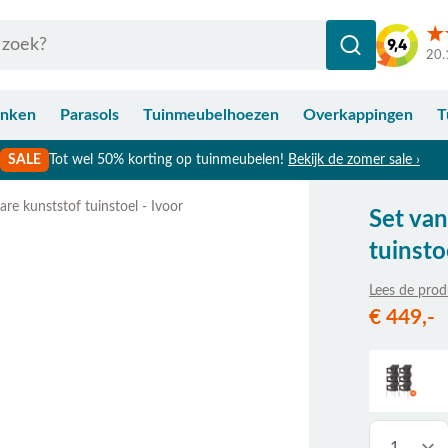
20.
anken
Parasols
Tuinmeubelhoezen
Overkappingen
T
SALE
Tot wel 50% korting op tuinmeubelen!
Bekijk de zomer sale ›
are kunststof tuinstoel - Ivoor
Set van
Bekijk afmetingen
tuinsto
Lees de prod
De prijs is a
€ 449,-