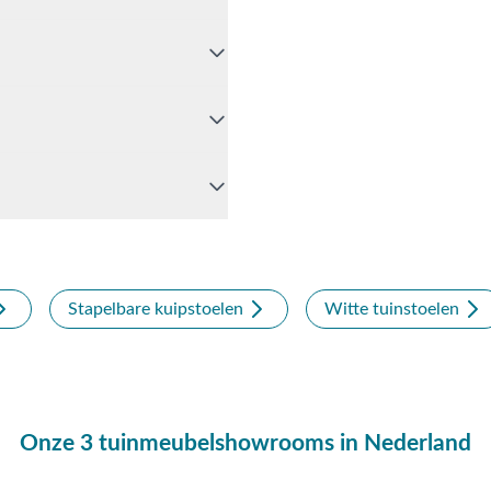
riaal roest niet en is
k en een mild
oel - Ivoor? Bel ons dan
k gebruik van de chatfunctie.
Opheusden, Duiven of
dig advies op maat.
Stapelbare kuipstoelen
Witte tuinstoelen
n?
Onze 3 tuinmeubelshowrooms in Nederland