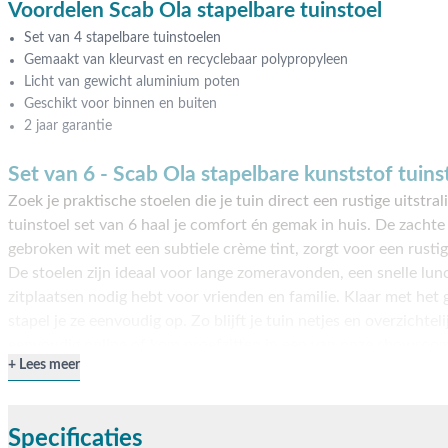
Voordelen Scab Ola stapelbare tuinstoel
Set van 4 stapelbare tuinstoelen
Gemaakt van kleurvast en recyclebaar polypropyleen
Licht van gewicht aluminium poten
Geschikt voor binnen en buiten
2 jaar garantie
Set van 6 - Scab Ola stapelbare kunststof tuinst
Zoek je praktische stoelen die je tuin direct een rustige uitstr
tuinstoel set van 6 haal je comfort én gemak in huis. De zacht
gebroken wit met een subtiele crème tint, zorgt voor een rustige
De stoelen zijn ideaal voor lange zomeravonden, een snelle lunch
zitplaatsen nodig hebt voor vrienden en familie. Klaar met het
stapel je ze eenvoudig op. Zo blijft je tuin netjes en overzichte
eenvoudig online of kom proefzitten in een van onze showroo
Lees meer
Onderhoudsvrij en sterk materiaal
De zitting van de Scab Ola is gemaakt van stevig en recyclebaa
Specificaties
is kleurvast en goed bestand tegen zonlicht, waardoor de stoel