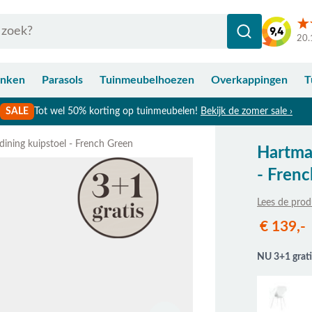
20.
anken
Parasols
Tuinmeubelhoezen
Overkappingen
T
SALE
Tot wel 50% korting op tuinmeubelen!
Bekijk de zomer sale ›
ining kuipstoel - French Green
Hartma
- Fren
Lees de prod
€ 139,-
NU 3+1 grati