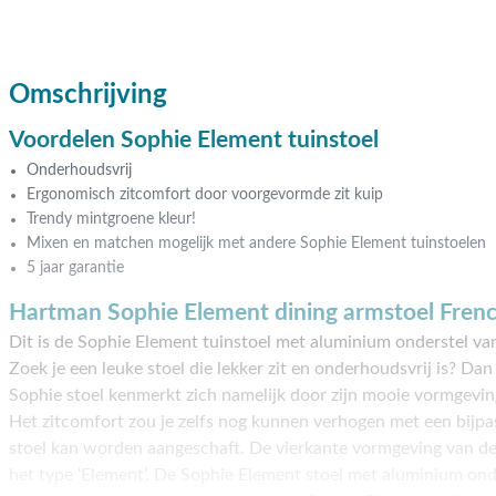
Omschrijving
Voordelen Sophie Element tuinstoel
Onderhoudsvrij
Ergonomisch zitcomfort door voorgevormde zit kuip
Trendy mintgroene kleur!
Mixen en matchen mogelijk met andere Sophie Element tuinstoelen
5 jaar garantie
Hartman Sophie Element dining armstoel Fren
Dit is de Sophie Element tuinstoel met aluminium onderstel v
Zoek je een leuke stoel die lekker zit en onderhoudsvrij is? Dan 
Sophie stoel kenmerkt zich namelijk door zijn mooie vormgevin
Het zitcomfort zou je zelfs nog kunnen verhogen met een bijpas
stoel kan worden aangeschaft. De vierkante vormgeving van de
het type ‘Element’. De Sophie Element stoel met aluminium ond