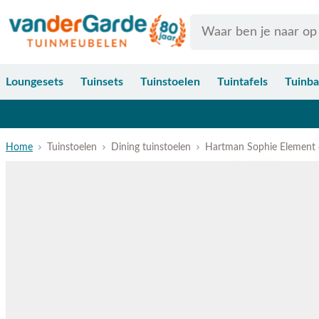
Ga naar de inhoud
Search
Loungesets
Tuinsets
Tuinstoelen
Tuintafels
Tuinb
Home
Tuinstoelen
Dining tuinstoelen
Hartman Sophie Element d