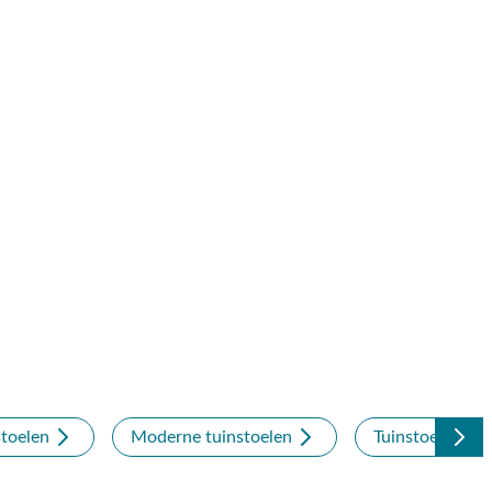
toelen
Moderne tuinstoelen
Tuinstoelen me