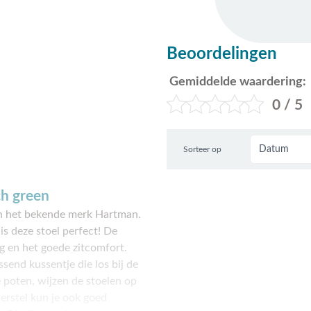
Beoordelingen
Gemiddelde waardering:
0 / 5
Sorteer op
ch green
an het bekende merk Hartman.
is deze stoel perfect! De
g en het goede zitcomfort.
send kussentje die los bij de
 poten, wijzen de stoelen op
erstel kun je ook goed