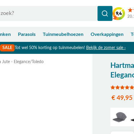
20.
anken
Parasols
Tuinmeubelhoezen
Overkappingen
T
SALE
Tot wel 50% korting op tuinmeubelen!
Bekijk de zomer sale ›
Jute - Elegance/Toledo
Hartma
Elegan
€ 49,95