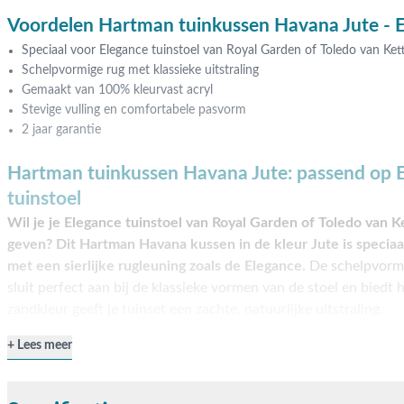
Voordelen Hartman tuinkussen Havana Jute - 
Speciaal voor Elegance tuinstoel van Royal Garden of Toledo van Kett
Schelpvormige rug met klassieke uitstraling
Gemaakt van 100% kleurvast acryl
Stevige vulling en comfortabele pasvorm
2 jaar garantie
Hartman tuinkussen Havana Jute: passend op 
tuinstoel
Wil je je Elegance tuinstoel van Royal Garden of Toledo van Ke
geven? Dit Hartman Havana kussen in de kleur Jute is specia
met een sierlijke rugleuning zoals de Elegance.
De schelpvormi
sluit perfect aan bij de klassieke vormen van de stoel en biedt
zandkleur geeft je tuinset een zachte, natuurlijke uitstraling.
Vormvast, stijlvol en eenvoudig vast te maken
Lees meer
Het kussen is gemaakt van 100% acryl: sterk, kleurvast en goe
De zachte, veerkrachtige vulling zorgt ervoor dat je comfortabel