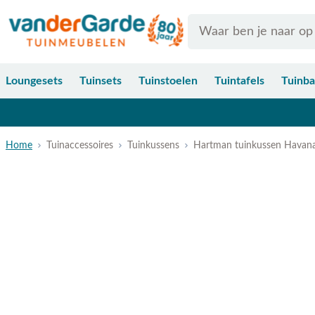
Ga naar de inhoud
Search
Loungesets
Tuinsets
Tuinstoelen
Tuintafels
Tuinb
Home
Tuinaccessoires
Tuinkussens
Hartman tuinkussen Havana 