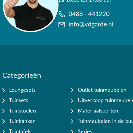
Za 10:00 tot 17:00 uur
0488 - 441220
info@vdgarde.nl
Categorieën
Loungesets
Outlet tuinmeubelen
Tuinsets
Uitverkoop tuinmeubel
Tuinstoelen
Materiaalsoorten
Tuinbanken
Tuinmeubelen in de buu
Tuintafels
Series