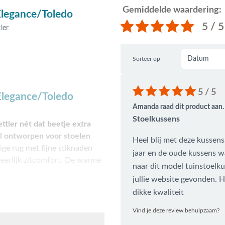
Gemiddelde waardering:
Elegance/Toledo
5 / 5
ler
Sorteer op
5 / 5
Elegance/Toledo
Amanda raad dit product aan.
Stoelkussens
ttler nét dat beetje extra
al ontworpen voor stoelen
Heel blij met deze kussens
ge rug met fijne stiknaden
jaar en de oude kussens w
 heerlijk zitcomfort. De warme
naar dit model tuinstoelku
jullie website gevonden. H
dikke kwaliteit
d bestand tegen zon en vocht.
Vind je deze review behulpzaam?
 zit, ook als je wat langer