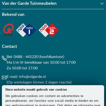
Van der Garde Tuinmeubelen
Bekend van
Contact
Bel:
0488 - 441220 (hoofdkantoor)
Ma t/m Vr bereikbaar van 10:00 tot 17:00
Za 10:00 tot 17:00
E-mail:
info@vdgarde.nl
(Op werkdagen binnen 2 dagen reactie)
Deze website maakt gebruik van cookies
Whatsapp:
0488441220
We gebruiken cookies om content en advertenties te
(Op werkdagen binnen 3 uur reactie)
personaliseren, om functies voor social media te bieden en om
ons websiteverkeer te analyseren. Ook delen we informatie over