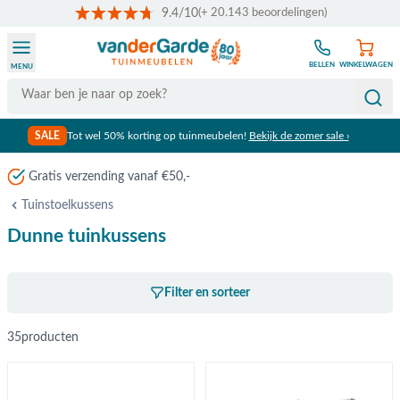
9.4/10
(+ 20.143 beoordelingen)
Ga naar de inhoud
BELLEN
WINKELWAGEN
MENU
Search
SALE
Tot wel 50% korting op tuinmeubelen!
Bekijk de zomer sale ›
Gratis verzending vanaf €50,-
Tuinstoelkussens
Dunne tuinkussens
Filter en sorteer
35
producten