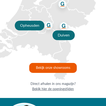
Opheusden
Duiven
Bekijk onze showrooms
Direct afhalen in ons magazijn?
Bekijk hier de openingstijden