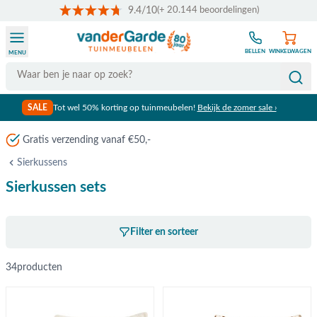
9.4/10
(+ 20.144 beoordelingen)
Ga naar de inhoud
BELLEN
WINKELWAGEN
MENU
Search
SALE
Tot wel 50% korting op tuinmeubelen!
Bekijk de zomer sale ›
Gratis verzending vanaf €50,-
Sierkussens
Sierkussen sets
Filter en sorteer
34
producten