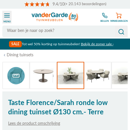
9.4/10
(+ 20.143 beoordelingen)
Ga naar de inhoud
BELLEN
WINKELWAGEN
MENU
Search
SALE
Tot wel 50% korting op tuinmeubelen!
Bekijk de zomer sale ›
Dining tuinsets
Bekijk afmetingen
Taste Florence/Sarah ronde low
dining tuinset Ø130 cm.- Terre
Lees de product omschrijving
De prijs is afhankelijk van de gekozen opties