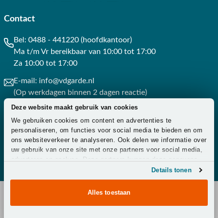
Contact
Bel:
0488 - 441220 (hoofdkantoor)
Ma t/m Vr bereikbaar van 10:00 tot 17:00
Za 10:00 tot 17:00
E-mail:
info@vdgarde.nl
(Op werkdagen binnen 2 dagen reactie)
Deze website maakt gebruik van cookies
Whatsapp:
0488441220
We gebruiken cookies om content en advertenties te
(Op werkdagen binnen 3 uur reactie)
personaliseren, om functies voor social media te bieden en om
ons websiteverkeer te analyseren. Ook delen we informatie over
Contact
uw gebruik van onze site met onze partners voor social media,
adverteren en analyse. Deze partners kunnen deze gegevens
combineren met andere informatie die u aan ze heeft verstrekt
Details tonen
of die ze hebben verzameld op basis van uw gebruik van hun
services.
Alles toestaan