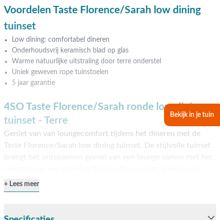
Voordelen Taste Florence/Sarah low dining
tuinset
Low dining: comfortabel dineren
Onderhoudsvrij keramisch blad op glas
Warme natuurlijke uitstraling door terre onderstel
Uniek geweven rope tuinstoelen
5 jaar garantie
4SO Taste Florence/Sarah ronde low dining
Bekijk in je tuin
tuinset - Terre
Geniet van van loungecomfort tijdens het dineren met de
Taste Florence/Sarah low dining tuinset. De stijlvolle tuinset
brengt het ontspannen gevoel van een lounge samen met het
comfort van een gezellige buiten dineren met vrienden en
familie. De Taste Sarah tafel met een diameter van 130 cm.
Lees meer
biedt plaats voor een gezelschap van 4 personen. De tafel is
iets lager dan een standaard eettafel en heeft een elegant
glas/keramiek blad in betonlook dat rust op een terre-kleurig
Specificaties