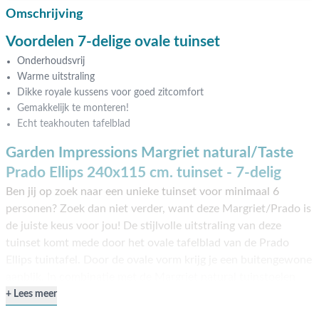
Omschrijving
Voordelen 7-delige ovale tuinset
Onderhoudsvrij
Warme uitstraling
Dikke royale kussens voor goed zitcomfort
Gemakkelijk te monteren!
Echt teakhouten tafelblad
Garden Impressions Margriet natural/Taste
Prado Ellips 240x115 cm. tuinset - 7-delig
Ben jij op zoek naar een unieke tuinset voor minimaal 6
personen? Zoek dan niet verder, want deze Margriet/Prado is
de juiste keus voor jou! De stijlvolle uitstraling van deze
tuinset komt mede door het ovale tafelblad van de Prado
Ellips tuintafel. Door de ovale vorm krijg je een buitengewone
aanblik. In combinatie met de Margriet natural tuinstoelen
van Garden Impressions heb je een echte blikvanger in je tuin
Lees meer
staan. Door het teakhout en het natuurlijke wicker heeft deze