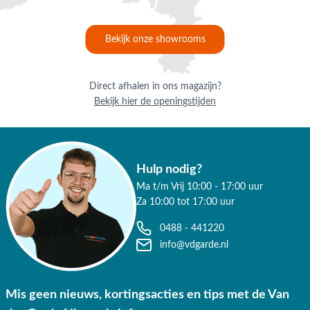
6x Garden Impressions Margriet tuinstoel - Natural
1x Taste Prado Ellips tuintafel ovaal - 240x115 cm.
Bekijk onze showrooms
Vragen of hulp nodig?
Heb je nog vragen over de Margriet/Prado tuinset? Bel ons
dan op
0488-441220
, stuur een e-mail
Direct afhalen in ons magazijn?
Bekijk hier de openingstijden
naar
info@vdgarde.nl
of maak gebruik van de chatfunctie.
Uiteraard ben je ook van harte welkom in onze showroom in
Opheusden, Duiven of Apeldoorn. Onze specialisten voorzien
je graag van een deskundig advies op maat.
Hulp nodig?
Waarom kopen bij Van der Garde
Ma t/m Vrij 10:00 - 17:00 uur
tuinmeubelen?
Za 10:00 tot 17:00 uur
✔ 80 jaar ervaring
0488 - 441220
info@vdgarde.nl
✔ Persoonlijk advies van specialisten
✔ 9.4/10 uit 19.500+ klantbeoordelingen
Mis geen nieuws, kortingsacties en tips met de Van
✔ Gratis verzending vanaf €50,-