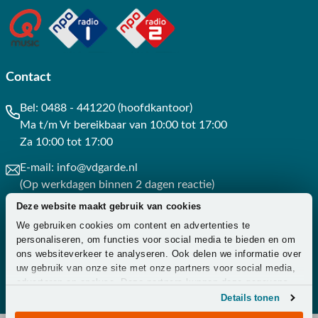
Contact
Bel:
0488 - 441220 (hoofdkantoor)
Ma t/m Vr bereikbaar van 10:00 tot 17:00
Za 10:00 tot 17:00
E-mail:
info@vdgarde.nl
(Op werkdagen binnen 2 dagen reactie)
Deze website maakt gebruik van cookies
Whatsapp:
0488441220
We gebruiken cookies om content en advertenties te
(Op werkdagen binnen 3 uur reactie)
personaliseren, om functies voor social media te bieden en om
ons websiteverkeer te analyseren. Ook delen we informatie over
Contact
uw gebruik van onze site met onze partners voor social media,
adverteren en analyse. Deze partners kunnen deze gegevens
combineren met andere informatie die u aan ze heeft verstrekt
Details tonen
of die ze hebben verzameld op basis van uw gebruik van hun