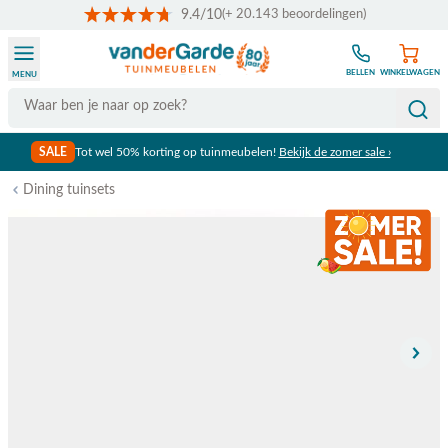
9.4/10
(+ 20.143 beoordelingen)
Ga naar de inhoud
BELLEN
WINKELWAGEN
MENU
Search
SALE
Tot wel 50% korting op tuinmeubelen!
Bekijk de zomer sale ›
Dining tuinsets