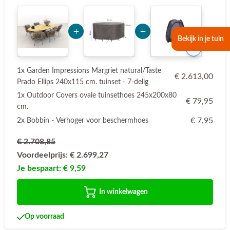
Add Product Nzg0MQ== 6a73c224acc98
Add Product NTMxNQ==
Bekijk in je tuin
2
1x Garden Impressions Margriet natural/Taste
€ 2.613,00
Prado Ellips 240x115 cm. tuinset - 7-delig
1x Outdoor Covers ovale tuinsethoes 245x200x80
€ 79,95
cm.
€ 7,95
2x Bobbin - Verhoger voor beschermhoes
€ 2.708,85
Voordeelprijs:
€ 2.699,27
Je bespaart:
€ 9,59
In winkelwagen
Op voorraad