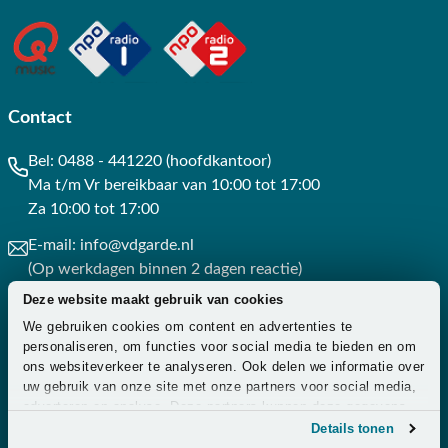
Contact
Bel:
0488 - 441220 (hoofdkantoor)
Ma t/m Vr bereikbaar van 10:00 tot 17:00
Za 10:00 tot 17:00
E-mail:
info@vdgarde.nl
(Op werkdagen binnen 2 dagen reactie)
Deze website maakt gebruik van cookies
Whatsapp:
0488441220
We gebruiken cookies om content en advertenties te
(Op werkdagen binnen 3 uur reactie)
personaliseren, om functies voor social media te bieden en om
ons websiteverkeer te analyseren. Ook delen we informatie over
Contact
uw gebruik van onze site met onze partners voor social media,
adverteren en analyse. Deze partners kunnen deze gegevens
combineren met andere informatie die u aan ze heeft verstrekt
Details tonen
of die ze hebben verzameld op basis van uw gebruik van hun