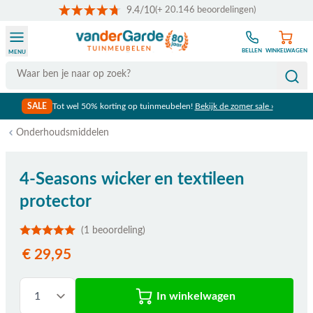
9.4/10
(+ 20.146 beoordelingen)
Ga naar de inhoud
BELLEN
WINKELWAGEN
MENU
Search
SALE
Tot wel 50% korting op tuinmeubelen!
Bekijk de zomer sale ›
Onderhoudsmiddelen
4-Seasons wicker en textileen
protector
(1 beoordeling)
€ 29,95
In winkelwagen