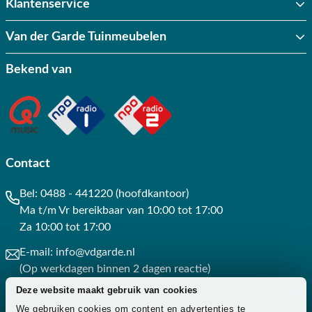
Klantenservice
Van der Garde Tuinmeubelen
Bekend van
Contact
Bel:
0488 - 441220 (hoofdkantoor)
Ma t/m Vr bereikbaar van 10:00 tot 17:00
Za 10:00 tot 17:00
E-mail:
info@vdgarde.nl
(Op werkdagen binnen 2 dagen reactie)
Deze website maakt gebruik van cookies
Whatsapp:
0488441220
We gebruiken cookies om content en advertenties te
(Op werkdagen binnen 3 uur reactie)