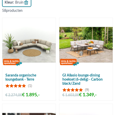
Kleur
Bruin
58
producten
Saranda organische
GI Allasio lounge-dining
loungebank - Terre
hoekset (6-delig) - Carbon
black/Zand
(1)
(9)
€ 1.895,-
€ 1.349,-
€ 2.274,00
€ 1.603,00