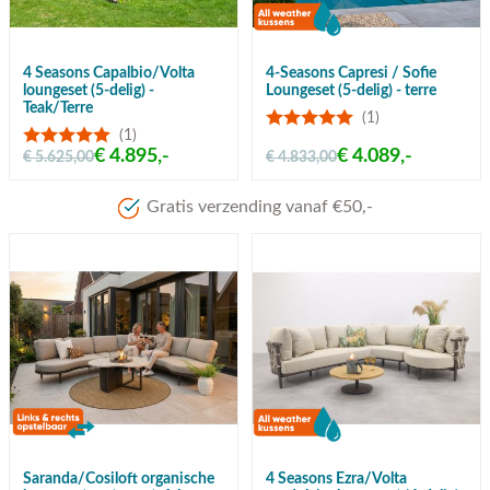
4 Seasons Capalbio/Volta
4-Seasons Capresi / Sofie
loungeset (5-delig) -
Loungeset (5-delig) - terre
Teak/Terre
(1)
(1)
€ 4.895,-
€ 4.089,-
€ 5.625,00
€ 4.833,00
Meer dan 80 jaar ervaring
Saranda/Cosiloft organische
4 Seasons Ezra/Volta