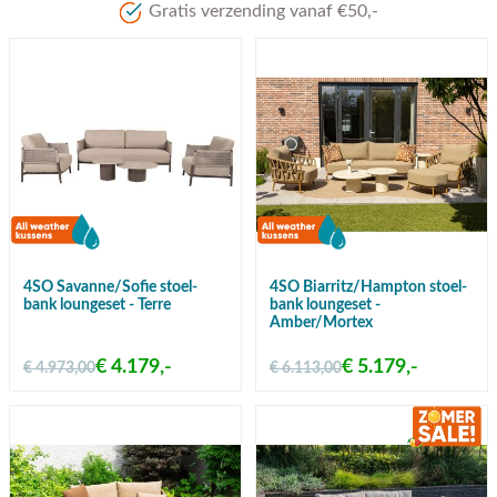
Meer dan 80 jaar ervaring
4SO Savanne/Sofie stoel-
4SO Biarritz/Hampton stoel-
bank loungeset - Terre
bank loungeset -
Amber/Mortex
€ 4.179,-
€ 5.179,-
€ 4.973,00
€ 6.113,00