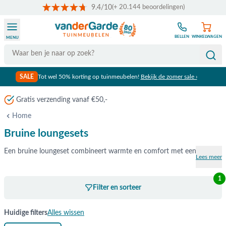
9.4/10
(+ 20.144 beoordelingen)
Ga naar de inhoud
BELLEN
WINKELWAGEN
MENU
Search
SALE
Tot wel 50% korting op tuinmeubelen!
Bekijk de zomer sale ›
Meer dan 80 jaar ervaring
Home
Bruine loungesets
Een bruine loungeset combineert warmte en comfort met een stijlvolle ui
Lees meer
1
Filter en sorteer
Huidige filters
Alles wissen