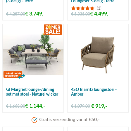
(3-delig) - Terre
Loungeset 5-delig - terre
(1)
€ 3.749,-
€ 4.499,-
€ 4.287,00
€ 5.335,00
GI Margriet lounge-/dining
4SO Biarritz loungestoel -
set met stoel - Naturel wicker
Amber
€ 1.144,-
€ 919,-
€ 1.668,00
€ 1.079,00
Meer dan 80 jaar ervaring