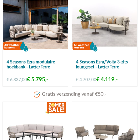
4 Seasons Ezra modulaire
4 Seasons Ezra/Volta 3-zits
hoekbank - Latte/Terre
loungeset - Latte/Terre
€ 5.795,-
€ 4.119,-
€ 6.837,00
€ 4.707,00
Meer dan 80 jaar ervaring