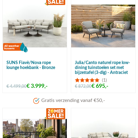
SUNS Fiavè/Nova rope
Julia/Canto naturel rope low-
lounge hoekbank - Bronze
dining tuinstoelen set met
bijzettafel (3-dlg) - Antraciet
(1)
€ 3.999,-
€ 695,-
€ 4.499,00
€ 872,00
Meer dan 80 jaar ervaring