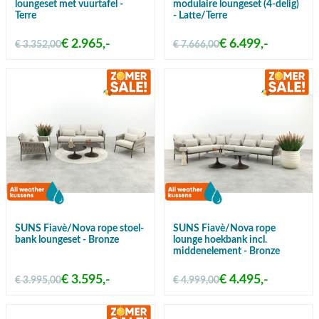
loungeset met vuurtafel -
modulaire loungeset (4-delig)
Terre
- Latte/Terre
€ 2.965,-
€ 6.499,-
€ 3.352,00
€ 7.666,00
SUNS Fiavè/Nova rope stoel-
SUNS Fiavè/Nova rope
bank loungeset - Bronze
lounge hoekbank incl.
middenelement - Bronze
€ 3.595,-
€ 4.495,-
€ 3.995,00
€ 4.999,00