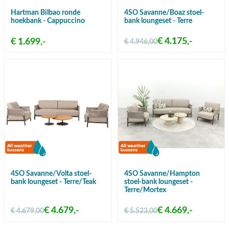
Hartman Bilbao ronde
4SO Savanne/Boaz stoel-
hoekbank - Cappuccino
bank loungeset - Terre
€ 4.175,-
€ 1.699,-
€ 4.946,00
4SO Savanne/Volta stoel-
4SO Savanne/Hampton
bank loungeset - Terre/Teak
stoel-bank loungeset -
Terre/Mortex
€ 4.679,-
€ 4.669,-
€ 4.679,00
€ 5.523,00