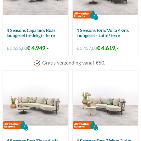
4 Seasons Capalbio/Boaz
4 Seasons Ezra/Volta 4-zits
loungeset (5-delig) - Terre
loungeset - Latte/Terre
€ 4.949,-
€ 4.619,-
€ 5.625,00
€ 5.457,00
Meer dan 80 jaar ervaring