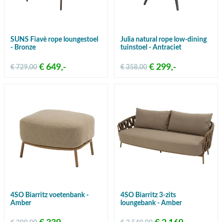
SUNS Fiavè rope loungestoel
Julia natural rope low-dining
- Bronze
tuinstoel - Antraciet
€ 649,-
€ 299,-
€ 729,00
€ 358,00
4SO Biarritz voetenbank -
4SO Biarritz 3-zits
Amber
loungebank - Amber