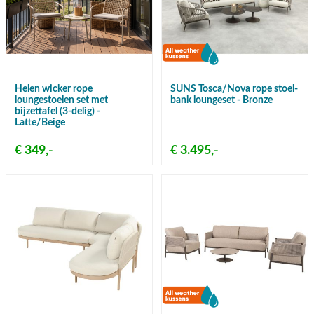
Helen wicker rope
SUNS Tosca/Nova rope stoel-
loungestoelen set met
bank loungeset - Bronze
bijzettafel (3-delig) -
Latte/Beige
€ 349,-
€ 3.495,-