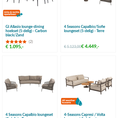
GI Allasio lounge-dining
4 Seasons Capalbio/Sofie
hoekset (5-delig) - Carbon
loungeset (5-delig) - Terre
black/Zand
(2)
€ 4.449,-
€ 1.095,-
€ 5.123,00
4 Seasons Capalbio loungeset
4-Seasons Capresi / Volta