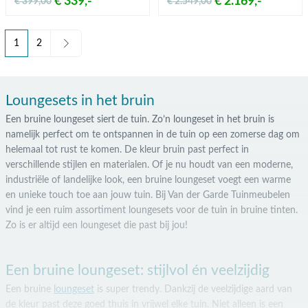
€ 339,-
€ 2.169,-
€ 399,00
€ 2.549,00
1
2
U lees momenteel pagina
Pagina
Loungesets in het bruin
Een bruine loungeset siert de tuin. Zo’n loungeset in het bruin is
namelijk perfect om te ontspannen in de tuin op een zomerse dag om
helemaal tot rust te komen. De kleur bruin past perfect in
verschillende stijlen en materialen. Of je nu houdt van een moderne,
industriële of landelijke look, een bruine loungeset voegt een warme
en unieke touch toe aan jouw tuin. Bij Van der Garde Tuinmeubelen
vind je een ruim assortiment loungesets voor de tuin in bruine tinten.
Zo is er altijd een loungeset die past bij jou!
Een bruine loungeset: stijlvol én veelzijdig
Een bruine
loungeset
is super trendy. Dankzij de veelzijdige aard van
de kleur past deze goed thuis in vrijwel elke tuin. Niet alleen is een