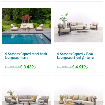
4-Seasons Capresi stoel-bank
4-Seasons Capresi / Boaz
loungeset - terre
Loungeset (5-delig) - terre
€ 3.439,-
€ 4.619,-
€ 3.997,00
€ 5.335,00