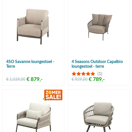
4SO Savanne loungestoel -
4 Seasons Outdoor Capalbio
Terre
loungestoel - terre
(1)
€ 879,-
€ 789,-
€ 1.039,00
€ 929,00